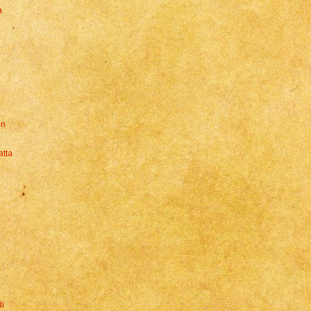
a
un
atta
di