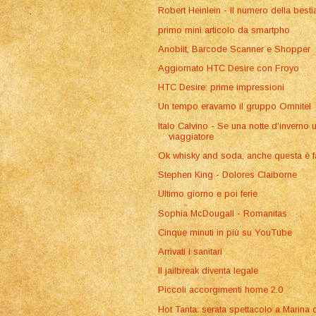
Robert Heinlein - Il numero della besti
primo mini articolo da smartpho
Anobiit, Barcode Scanner e Shopper
Aggiornato HTC Desire con Froyo
HTC Desire: prime impressioni
Un tempo eravamo il gruppo Omnitel
Italo Calvino - Se una notte d'inverno 
viaggiatore
Ok whisky and soda, anche questa è f
Stephen King - Dolores Claiborne
Ultimo giorno e poi ferie
Sophia McDougall - Romanitas
Cinque minuti in più su YouTube
Arrivati i sanitari
Il jailbreak diventa legale
Piccoli accorgimenti home 2.0
Hot Tanta: serata spettacolo a Marina 