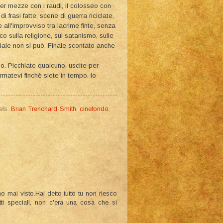
er mezze con i raudi, il colosseo con
 frasi fatte, scene di guerra riciclate,
all'improvviso tra lacrime finte, senza
o sulla religione, sul satanismo, sulle
ciale non si può. Finale scontato anche
lo. Picchiate qualcuno, uscite per
rmatevi finchè siete in tempo. Io
els:
Brian Trenchard-Smith
,
cinefondo
,
 mai visto.Hai detto tutto tu non riesco
fetti speciali, non c'era una cosa che si