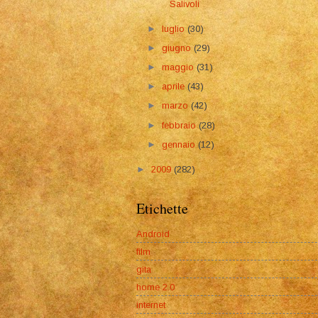
Salivoli
►
luglio
(30)
►
giugno
(29)
►
maggio
(31)
►
aprile
(43)
►
marzo
(42)
►
febbraio
(28)
►
gennaio
(12)
►
2009
(282)
Etichette
Android
film
gita
home 2.0
internet