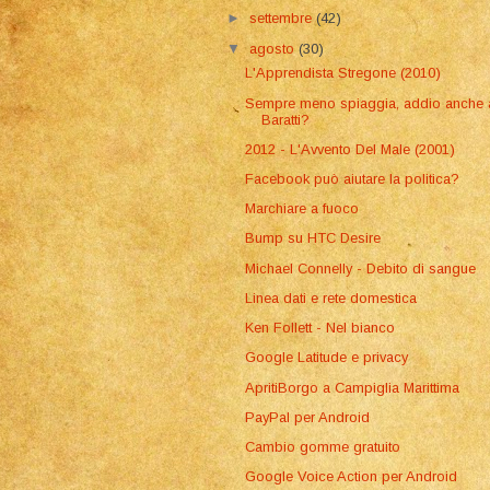
►
settembre
(42)
▼
agosto
(30)
L'Apprendista Stregone (2010)
Sempre meno spiaggia, addio anche 
Baratti?
2012 - L'Avvento Del Male (2001)
Facebook può aiutare la politica?
Marchiare a fuoco
Bump su HTC Desire
Michael Connelly - Debito di sangue
Linea dati e rete domestica
Ken Follett - Nel bianco
Google Latitude e privacy
ApritiBorgo a Campiglia Marittima
PayPal per Android
Cambio gomme gratuito
Google Voice Action per Android