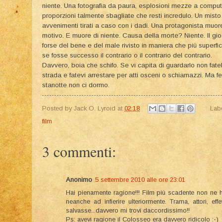
niente. Una fotografia da paura, esplosioni mezze a comput
proporzioni talmente sbagliate che resti incredulo. Un misto di
avvenimenti tirati a caso con i dadi. Una protagonista muore 
motivo. E muore di niente. Causa della morte? Niente. Il gioc
forse del bene e del male rivisto in maniera che più superfi
se fosse successo il contrario o il contrario del contrario.
Davvero, boia che schifo. Se vi capita di guardarlo non fate
strada e fatevi arrestare per atti osceni o schiamazzi. Ma fe
stanotte non ci dormo.
Posted by
Jack O. Lyroid
at
02:18
Lab
film
3 commenti:
Anonimo
5 settembre 2010 alle ore 23:01
Hai pienamente ragione!!! Film più scadente non ne ho
neanche ad infierire ulteriormente. Trama, attori, ef
salvasse...davvero mi trovi daccordissimo!!
Ps: avevi ragione il Colosseo era davvero ridicolo :-)