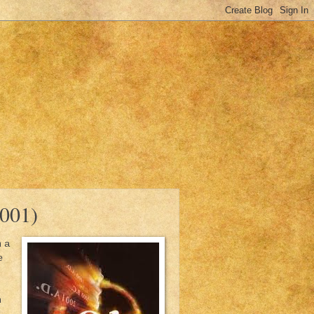
2001)
m a
e
n