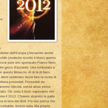
vo
e
o
residente dell'Europa (Alexander anche
chifo (neanche ricordo il titolo) questo
riconosce pure uno spompato Franco Nero,
del gioco d'azzardo. Una tombolata a
r questo filmaccio. Al di là di Nero,
i attori sembrano dover fare la recita di
ittura posseduti. Posseduti da
samente ridicola, senza alcun senso
atto. Ok, visto il titolo sapevamo che
me il 2012. C'hanno strarotto le palle
a la lista dei titoli. Poi uno pensa che
cettabile. Invece nulla. Ma proprio