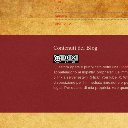
libri
linux
musica
piombino
Contenuti del Blog
Questo/a opera è pubblicato sotto una
Lice
appartengono ai rispettivi proprietari. Le im
o link a server esterni (Flickr, YouTube, X, W
disposizione per l'immediata rimozione o per 
legali. Per quanto di mia proprietà, vale quan