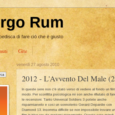
Ergo Rum
pedisca di fare ciò che è giusto
nuti
Gite
venerdì 27 agosto 2010
2012 - L'Avvento Del Male (
In queste sere non c'è stato verso di vedere al fondo un fil
modo. Per sconfitta psicologica mi son anche rifiutato di far
le recensioni. Tanto Universal Soldiers 3 potete anche
risparmiarvelo e così un sonnolento Gerard Depardie con
Diamond 13. Insomma difficile se non impossibile trovare u
film in blue ray da gustarsi pienamente. Questa sera quindi