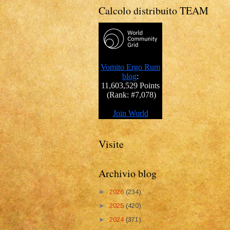
Calcolo distribuito TEAM
Visite
Archivio blog
►
2026
(234)
►
2025
(420)
►
2024
(371)