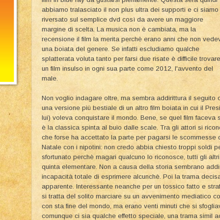
abbiamo tralasciato il non plus ultra dei supporti e ci siamo
riversato sul semplice dvd così da avere un maggiore
margine di scelta. La musica non è cambiata, ma la
recensione il film la merita perchè erano anni che non vede
una boiata del genere. Se infatti escludiamo qualche
splatterata voluta tanto per farsi due risate è difficile trovar
un film insulso in ogni sua parte come 2012, l'avvento del
male.
Non voglio indagare oltre, ma sembra addirittura il seguito 
una versione più bestiale di un altro film boiata in cui il P
lui) voleva conquistare il mondo. Bene, se quel film faceva s
è la classica spinta al buio dalle scale. Tra gli attori si 
che forse ha accettato la parte per pagarsi le scommesse 
Natale con i nipotini: non credo abbia chiesto troppi soldi pe
sfortunato perchè magari qualcuno lo riconosce, tutti gli altr
quinta elementare. Non a causa della storia sembrano addir
incapacità totale di esprimere alcunchè. Poi la trama deci
apparente. Interessante neanche per un tossico fatto e straf
si tratta del solito marciare su un avvenimento mediatico co
con sta fine del mondo, ma erano venti minuti che si sfogliav
comunque ci sia qualche effetto speciale, una trama simil ac