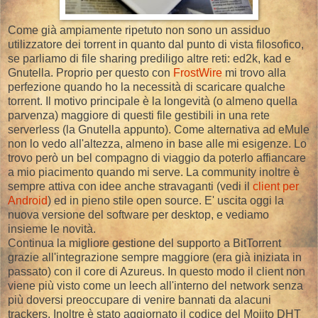
Come già ampiamente ripetuto non sono un assiduo
utilizzatore dei torrent in quanto dal punto di vista filosofico,
se parliamo di file sharing prediligo altre reti: ed2k, kad e
Gnutella. Proprio per questo con
FrostWire
mi trovo alla
perfezione quando ho la necessità di scaricare qualche
torrent. Il motivo principale è la longevità (o almeno quella
parvenza) maggiore di questi file gestibili in una rete
serverless (la Gnutella appunto). Come alternativa ad eMule
non lo vedo all'altezza, almeno in base alle mi esigenze. Lo
trovo però un bel compagno di viaggio da poterlo affiancare
a mio piacimento quando mi serve. La community inoltre è
sempre attiva con idee anche stravaganti (vedi il
client per
Android
) ed in pieno stile open source. E' uscita oggi la
nuova versione del software per desktop, e vediamo
insieme le novità.
Continua la migliore gestione del supporto a BitTorrent
grazie all'integrazione sempre maggiore (era già iniziata in
passato) con il core di Azureus. In questo modo il client non
viene più visto come un leech all'interno del network senza
più doversi preoccupare di venire bannati da alacuni
trackers. Inoltre è stato aggiornato il codice del Mojito DHT