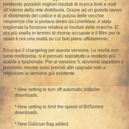
rendendo possibili migliori risultati di ricerca fonti e nodi
all'interno della rete distribuita. Grazie ad un grande lavoro
di sfoltimento del codice e di pulizia delle vecchie
rimanenze che si portava dietro da LimeWare, è stata
migliorata la funzione relativa ai risultati delle ricerche. E'
ora più snella in termini di risorse occupate e il filtro per lo
spam è ora una realtà su cui fare pieno affidamento.
Ecco qui il changelog per questa versione. Le novità non
sono moltissime, si è pensato soprattutto a renderlo più
stabile e funzionale. Per al versione 5, dovremo aspettare il
prossimo, mentre sono previsti altri upgrade volti a
migliorare la versione già esistente.
* New setting to turn off automatic installer
downloads.
* New setting to limit the speed of BitTorrent
downloads.
* New Galician flag added.