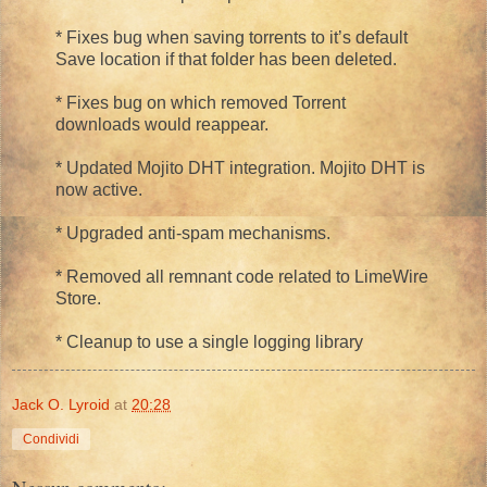
* Fixes bug when saving torrents to it’s default
Save location if that folder has been deleted.
* Fixes bug on which removed Torrent
downloads would reappear.
* Updated Mojito DHT integration. Mojito DHT is
now active.
* Upgraded anti-spam mechanisms.
* Removed all remnant code related to LimeWire
Store.
* Cleanup to use a single logging library
Jack O. Lyroid
at
20:28
Condividi