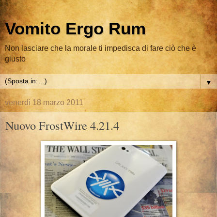
Vomito Ergo Rum
Non lasciare che la morale ti impedisca di fare ciò che è
giusto
▼
venerdì 18 marzo 2011
Nuovo FrostWire 4.21.4