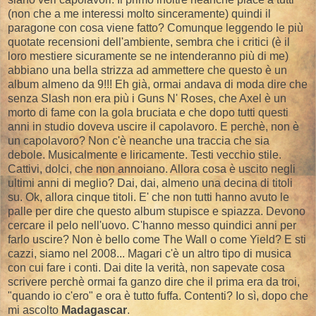
(non che a me interessi molto sinceramente) quindi il
paragone con cosa viene fatto? Comunque leggendo le più
quotate recensioni dell'ambiente, sembra che i critici (è il
loro mestiere sicuramente se ne intenderanno più di me)
abbiano una bella strizza ad ammettere che questo è un
album almeno da 9!!! Eh già, ormai andava di moda dire che
senza Slash non era più i Guns N' Roses, che Axel è un
morto di fame con la gola bruciata e che dopo tutti questi
anni in studio doveva uscire il capolavoro. E perchè, non è
un capolavoro? Non c'è neanche una traccia che sia
debole. Musicalmente e liricamente. Testi vecchio stile.
Cattivi, dolci, che non annoiano. Allora cosa è uscito negli
ultimi anni di meglio? Dai, dai, almeno una decina di titoli
su. Ok, allora cinque titoli. E' che non tutti hanno avuto le
palle per dire che questo album stupisce e spiazza. Devono
cercare il pelo nell'uovo. C'hanno messo quindici anni per
farlo uscire? Non è bello come The Wall o come Yield? E sti
cazzi, siamo nel 2008... Magari c'è un altro tipo di musica
con cui fare i conti. Dai dite la verità, non sapevate cosa
scrivere perchè ormai fa ganzo dire che il prima era da troi,
"quando io c'ero" e ora è tutto fuffa. Contenti? Io sì, dopo che
mi ascolto
Madagascar
.