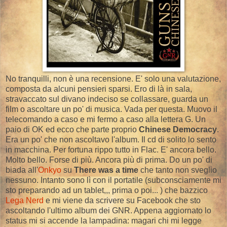
No tranquilli, non è una recensione. E' solo una valutazione,
composta da alcuni pensieri sparsi. Ero di là in sala,
stravaccato sul divano indeciso se collassare, guarda un
film o ascoltare un po' di musica. Vada per questa. Muovo il
telecomando a caso e mi fermo a caso alla lettera G. Un
paio di OK ed ecco che parte proprio
Chinese Democracy
.
Era un po' che non ascoltavo l'album. Il cd di solito lo sento
in macchina. Per fortuna rippo tutto in Flac. E' ancora bello.
Molto bello. Forse di più. Ancora più di prima. Do un po' di
biada all'
Onkyo
su
There was a time
che tanto non sveglio
nessuno. Intanto sono lì con il portatile (subconsciamente mi
sto preparando ad un tablet,,, prima o poi... ) che bazzico
Lega Nerd
e mi viene da scrivere su Facebook che sto
ascoltando l'ultimo album dei GNR. Appena aggiornato lo
status mi si accende la lampadina: magari chi mi legge