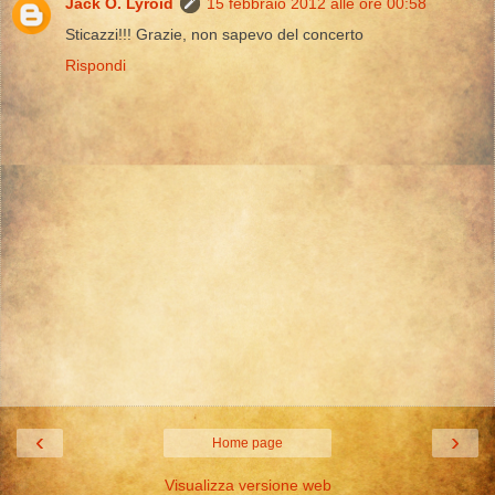
Jack O. Lyroid
15 febbraio 2012 alle ore 00:58
Sticazzi!!! Grazie, non sapevo del concerto
Rispondi
‹
›
Home page
Visualizza versione web