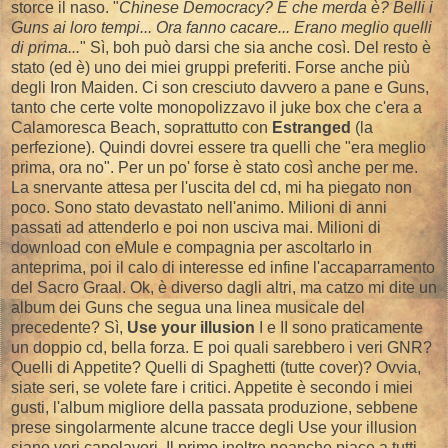
storce il naso. "
Chinese Democracy? E che merda è? Belli i
Guns ai loro tempi... Ora fanno cacare... Erano meglio quelli
di prima...
" Sì, boh può darsi che sia anche così. Del resto è
stato (ed è) uno dei miei gruppi preferiti. Forse anche più
degli Iron Maiden. Ci son cresciuto davvero a pane e Guns,
tanto che certe volte monopolizzavo il juke box che c'era a
Calamoresca Beach, soprattutto con
Estranged
(la
perfezione). Quindi dovrei essere tra quelli che "era meglio
prima, ora no". Per un po' forse è stato così anche per me.
La snervante attesa per l'uscita del cd, mi ha piegato non
poco. Sono stato devastato nell'animo. Milioni di anni
passati ad attenderlo e poi non usciva mai. Milioni di
download con eMule e compagnia per ascoltarlo in
anteprima, poi il calo di interesse ed infine l'accaparramento
del Sacro Graal. Ok, è diverso dagli altri, ma catzo mi dite un
album dei Guns che segua una linea musicale del
precedente? Sì,
Use your illusion
I e II sono praticamente
un doppio cd, bella forza. E poi quali sarebbero i veri GNR?
Quelli di Appetite? Quelli di Spaghetti (tutte cover)? Ovvia,
siate seri, se volete fare i critici. Appetite è secondo i miei
gusti, l'album migliore della passata produzione, sebbene
prese singolarmente alcune tracce degli Use your illusion
siano veri capolavori. Il primo inoltre neanche piace a tutti