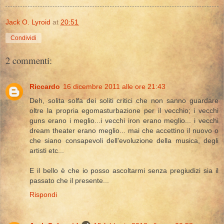
Jack O. Lyroid
at
20:51
Condividi
2 commenti:
Riccardo
16 dicembre 2011 alle ore 21:43
Deh, solita solfa dei soliti critici che non sanno guardare
oltre la propria egomasturbazione per il vecchio; i vecchi
guns erano i meglio...i vecchi iron erano meglio... i vecchi
dream theater erano meglio... mai che accettino il nuovo o
che siano consapevoli dell'evoluzione della musica, degli
artisti etc...
E il bello è che io posso ascoltarmi senza pregiudizi sia il
passato che il presente...
Rispondi