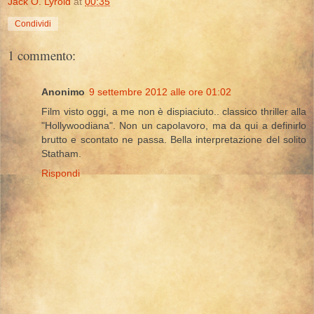
Jack O. Lyroid
at
00:35
Condividi
1 commento:
Anonimo
9 settembre 2012 alle ore 01:02
Film visto oggi, a me non è dispiaciuto.. classico thriller alla
"Hollywoodiana". Non un capolavoro, ma da qui a definirlo
brutto e scontato ne passa. Bella interpretazione del solito
Statham.
Rispondi