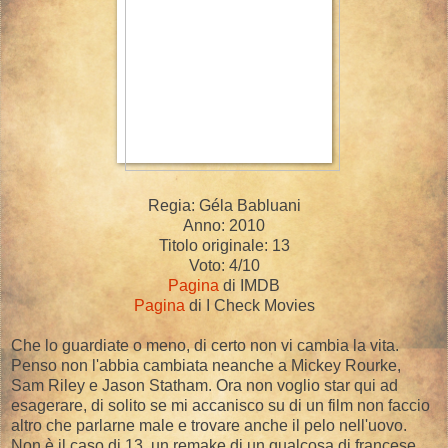
Regia: Géla Babluani
Anno: 2010
Titolo originale: 13
Voto: 4/10
Pagina
di IMDB
Pagina
di I Check Movies
Che lo guardiate o meno, di certo non vi cambia la vita.
Penso non l'abbia cambiata neanche a Mickey Rourke,
Sam Riley e Jason Statham. Ora non voglio star qui ad
esagerare, di solito se mi accanisco su di un film non faccio
altro che parlarne male e trovare anche il pelo nell'uovo.
Non è il caso di 13, un remake di un qualcosa di francese