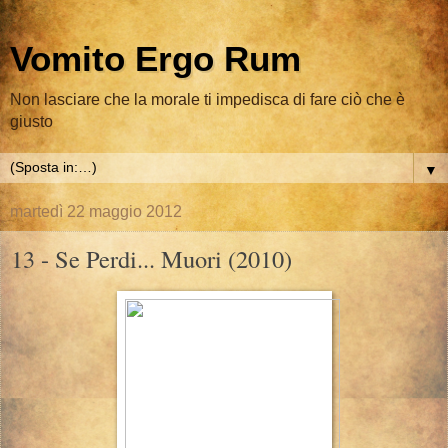
Vomito Ergo Rum
Non lasciare che la morale ti impedisca di fare ciò che è
giusto
▼
martedì 22 maggio 2012
13 - Se Perdi... Muori (2010)