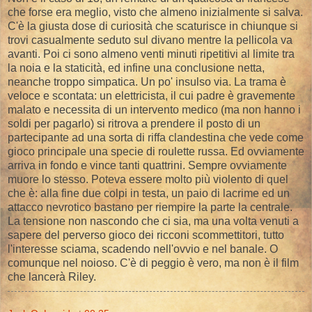
che forse era meglio, visto che almeno inizialmente si salva.
C'è la giusta dose di curiosità che scaturisce in chiunque si
trovi casualmente seduto sul divano mentre la pellicola va
avanti. Poi ci sono almeno venti minuti ripetitivi al limite tra
la noia e la staticità, ed infine una conclusione netta,
neanche troppo simpatica. Un po' insulso via. La trama è
veloce e scontata: un elettricista, il cui padre è gravemente
malato e necessita di un intervento medico (ma non hanno i
soldi per pagarlo) si ritrova a prendere il posto di un
partecipante ad una sorta di riffa clandestina che vede come
gioco principale una specie di roulette russa. Ed ovviamente
arriva in fondo e vince tanti quattrini. Sempre ovviamente
muore lo stesso. Poteva essere molto più violento di quel
che è: alla fine due colpi in testa, un paio di lacrime ed un
attacco nevrotico bastano per riempire la parte la centrale.
La tensione non nascondo che ci sia, ma una volta venuti a
sapere del perverso gioco dei ricconi scommettitori, tutto
l'interesse sciama, scadendo nell'ovvio e nel banale. O
comunque nel noioso. C'è di peggio è vero, ma non è il film
che lancerà Riley.