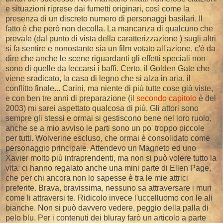
e situazioni riprese dai fumetti originari, così come la
presenza di un discreto numero di personaggi basilari. Il
fatto è che però non decolla. La mancanza di qualcuno che
prevale (dal punto di vista della caratterizzazione ) sugli altri
si fa sentire e nonostante sia un film votato all'azione, c'è da
dire che anche le scene riguardanti gli effetti speciali non
sono di quelle da leccarsi i baffi. Certo, il Golden Gate che
viene sradicato, la casa di legno che si alza in aria, il
conflitto finale... Carini, ma niente di più tutte cose già viste,
e con ben tre anni di preparazione (il
secondo capitolo
è del
2003) mi sarei aspettato qualcosa di più. Gli attori sono
sempre gli stessi e ormai si gestiscono bene nel loro ruolo,
anche se a mio avviso le parti sono un po' troppo piccole
per tutti. Wolverine escluso, che ormai è consolidato come
personaggio principale. Attendevo un Magneto ed uno
Xavier molto più intraprendenti, ma non si può volere tutto la
vita: ci hanno regalato anche una mini parte di Ellen Page,
che per chi ancora non lo sapesse è tra le mie attrici
preferite. Brava, bravissima, nessuno sa attraversare i muri
come li attraversi te. Ridicolo invece l'uccelluomo con le ali
bianche. Non si può davvero vedere, peggio della palla di
pelo blu. Per i contenuti dei bluray farò un articolo a parte