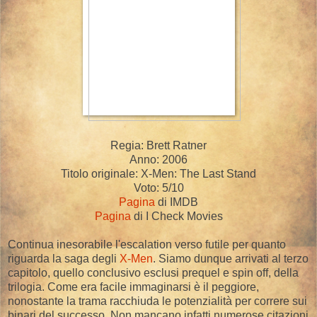
Regia: Brett Ratner
Anno: 2006
Titolo originale: X-Men: The Last Stand
Voto: 5/10
Pagina
di IMDB
Pagina
di I Check Movies
Continua inesorabile l'escalation verso futile per quanto
riguarda la saga degli
X-Men
. Siamo dunque arrivati al terzo
capitolo, quello conclusivo esclusi prequel e spin off, della
trilogia. Come era facile immaginarsi è il peggiore,
nonostante la trama racchiuda le potenzialità per correre sui
binari del successo. Non mancano infatti numerose citazioni