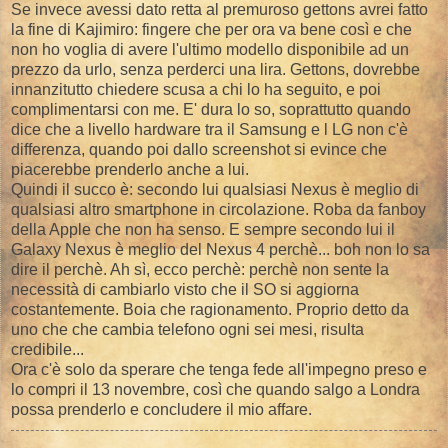
Se invece avessi dato retta al premuroso gettons avrei fatto
la fine di Kajimiro: fingere che per ora va bene così e che
non ho voglia di avere l'ultimo modello disponibile ad un
prezzo da urlo, senza perderci una lira. Gettons, dovrebbe
innanzitutto chiedere scusa a chi lo ha seguito, e poi
complimentarsi con me. E' dura lo so, soprattutto quando
dice che a livello hardware tra il Samsung e l LG non c'è
differenza, quando poi dallo screenshot si evince che
piacerebbe prenderlo anche a lui.
Quindi il succo è: secondo lui qualsiasi Nexus è meglio di
qualsiasi altro smartphone in circolazione. Roba da fanboy
della Apple che non ha senso. E sempre secondo lui il
Galaxy Nexus è meglio del Nexus 4 perchè... boh non lo sa
dire il perchè. Ah sì, ecco perchè: perchè non sente la
necessità di cambiarlo visto che il SO si aggiorna
costantemente. Boia che ragionamento. Proprio detto da
uno che che cambia telefono ogni sei mesi, risulta
credibile...
Ora c'è solo da sperare che tenga fede all'impegno preso e
lo compri il 13 novembre, così che quando salgo a Londra
possa prenderlo e concludere il mio affare.