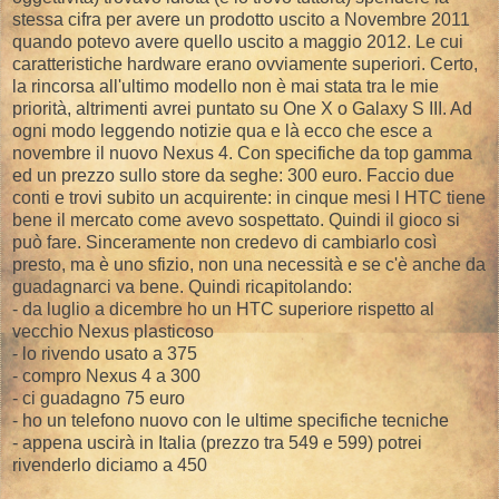
stessa cifra per avere un prodotto uscito a Novembre 2011
quando potevo avere quello uscito a maggio 2012. Le cui
caratteristiche hardware erano ovviamente superiori. Certo,
la rincorsa all'ultimo modello non è mai stata tra le mie
priorità, altrimenti avrei puntato su One X o Galaxy S III. Ad
ogni modo leggendo notizie qua e là ecco che esce a
novembre il nuovo Nexus 4. Con specifiche da top gamma
ed un prezzo sullo store da seghe: 300 euro. Faccio due
conti e trovi subito un acquirente: in cinque mesi l HTC tiene
bene il mercato come avevo sospettato. Quindi il gioco si
può fare. Sinceramente non credevo di cambiarlo così
presto, ma è uno sfizio, non una necessità e se c'è anche da
guadagnarci va bene. Quindi ricapitolando:
- da luglio a dicembre ho un HTC superiore rispetto al
vecchio Nexus plasticoso
- lo rivendo usato a 375
- compro Nexus 4 a 300
- ci guadagno 75 euro
- ho un telefono nuovo con le ultime specifiche tecniche
- appena uscirà in Italia (prezzo tra 549 e 599) potrei
rivenderlo diciamo a 450