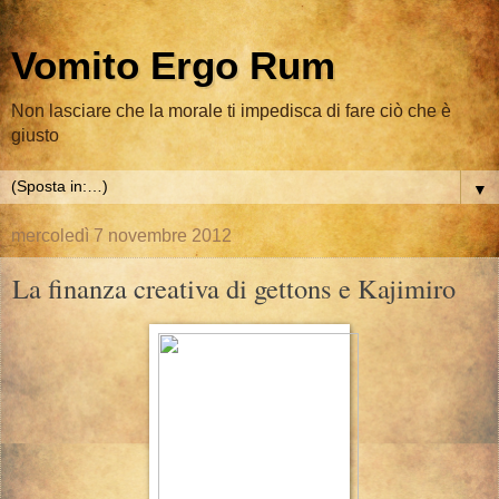
Vomito Ergo Rum
Non lasciare che la morale ti impedisca di fare ciò che è
giusto
▼
mercoledì 7 novembre 2012
La finanza creativa di gettons e Kajimiro