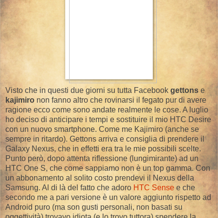
Visto che in questi due giorni su tutta Facebook
gettons
e
kajimiro
non fanno altro che rovinarsi il fegato pur di avere
ragione ecco come sono andate realmente le cose. A luglio
ho deciso di anticipare i tempi e sostituire il mio HTC Desire
con un nuovo smartphone. Come me Kajimiro (anche se
sempre in ritardo). Gettons arriva e consiglia di prendere il
Galaxy Nexus, che in effetti era tra le mie possibili scelte.
Punto però, dopo attenta riflessione (lungimirante) ad un
HTC One S, che come sappiamo non è un top gamma. Con
un abbonamento al solito costo prendevi il Nexus della
Samsung. Al di là del fatto che adoro
HTC Sense
e che
secondo me a pari versione è un valore aggiunto rispetto ad
Android puro (ma son gusti personali, non basati su
oggettività) trovavo idiota (e lo trovo tuttora) spendere la