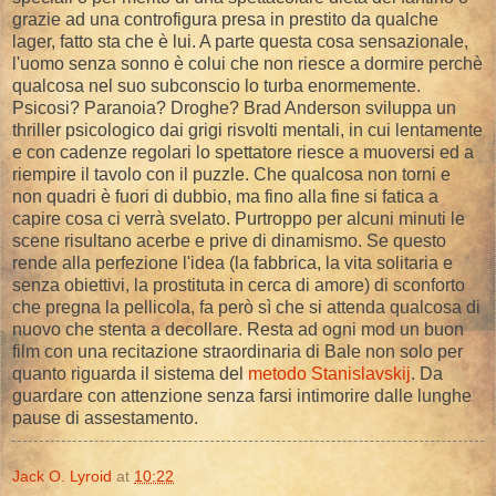
grazie ad una controfigura presa in prestito da qualche
lager, fatto sta che è lui. A parte questa cosa sensazionale,
l'uomo senza sonno è colui che non riesce a dormire perchè
qualcosa nel suo subconscio lo turba enormemente.
Psicosi? Paranoia? Droghe? Brad Anderson sviluppa un
thriller psicologico dai grigi risvolti mentali, in cui lentamente
e con cadenze regolari lo spettatore riesce a muoversi ed a
riempire il tavolo con il puzzle. Che qualcosa non torni e
non quadri è fuori di dubbio, ma fino alla fine si fatica a
capire cosa ci verrà svelato. Purtroppo per alcuni minuti le
scene risultano acerbe e prive di dinamismo. Se questo
rende alla perfezione l'idea (la fabbrica, la vita solitaria e
senza obiettivi, la prostituta in cerca di amore) di sconforto
che pregna la pellicola, fa però sì che si attenda qualcosa di
nuovo che stenta a decollare. Resta ad ogni mod un buon
film con una recitazione straordinaria di Bale non solo per
quanto riguarda il sistema del
metodo Stanislavskij
. Da
guardare con attenzione senza farsi intimorire dalle lunghe
pause di assestamento.
Jack O. Lyroid
at
10:22