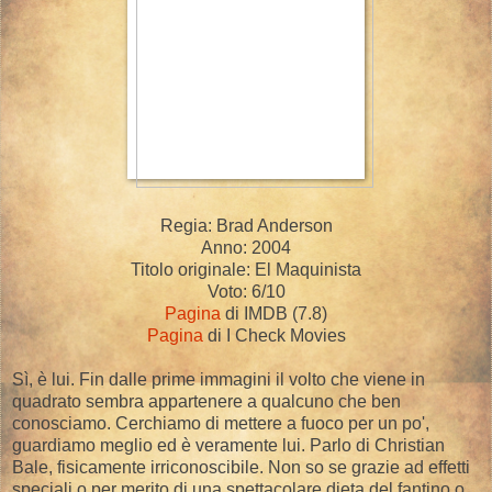
Regia: Brad Anderson
Anno: 2004
Titolo originale: El Maquinista
Voto: 6/10
Pagina
di IMDB (7.8)
Pagina
di I Check Movies
Sì, è lui. Fin dalle prime immagini il volto che viene in
quadrato sembra appartenere a qualcuno che ben
conosciamo. Cerchiamo di mettere a fuoco per un po',
guardiamo meglio ed è veramente lui. Parlo di Christian
Bale, fisicamente irriconoscibile. Non so se grazie ad effetti
speciali o per merito di una spettacolare dieta del fantino o