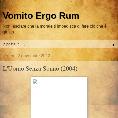
Vomito Ergo Rum
Non lasciare che la morale ti impedisca di fare ciò che è
giusto
▼
venerdì 2 novembre 2012
L'Uomo Senza Sonno (2004)