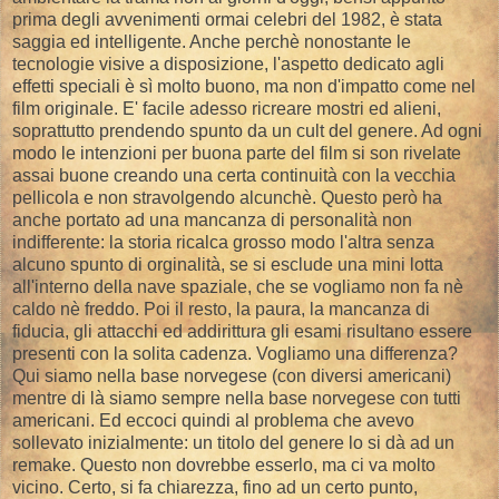
prima degli avvenimenti ormai celebri del 1982, è stata
saggia ed intelligente. Anche perchè nonostante le
tecnologie visive a disposizione, l'aspetto dedicato agli
effetti speciali è sì molto buono, ma non d'impatto come nel
film originale. E' facile adesso ricreare mostri ed alieni,
soprattutto prendendo spunto da un cult del genere. Ad ogni
modo le intenzioni per buona parte del film si son rivelate
assai buone creando una certa continuità con la vecchia
pellicola e non stravolgendo alcunchè. Questo però ha
anche portato ad una mancanza di personalità non
indifferente: la storia ricalca grosso modo l'altra senza
alcuno spunto di orginalità, se si esclude una mini lotta
all'interno della nave spaziale, che se vogliamo non fa nè
caldo nè freddo. Poi il resto, la paura, la mancanza di
fiducia, gli attacchi ed addirittura gli esami risultano essere
presenti con la solita cadenza. Vogliamo una differenza?
Qui siamo nella base norvegese (con diversi americani)
mentre di là siamo sempre nella base norvegese con tutti
americani. Ed eccoci quindi al problema che avevo
sollevato inizialmente: un titolo del genere lo si dà ad un
remake. Questo non dovrebbe esserlo, ma ci va molto
vicino. Certo, si fa chiarezza, fino ad un certo punto,