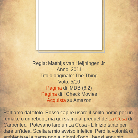
Regia: Matthijs van Heijningen Jr.
Anno: 2011
Titolo originale: The Thing
Voto: 5/10
Pagina
di IMDB (6.2)
Pagina
di I Check Movies
Acquista
su Amazon
Partiamo dal titolo. Posso capire usare il solito nome per un
remake o un reboot, ma qui siamo al prequel de
La Cosa
di
Carpenter... Potevano fare un La Cosa - L'Inizio tanto per
dare un'idea. Scelta a mio avviso infelice. Però la volontà di
ambientare la trama non ai giorni d'oggi, bensì appunto