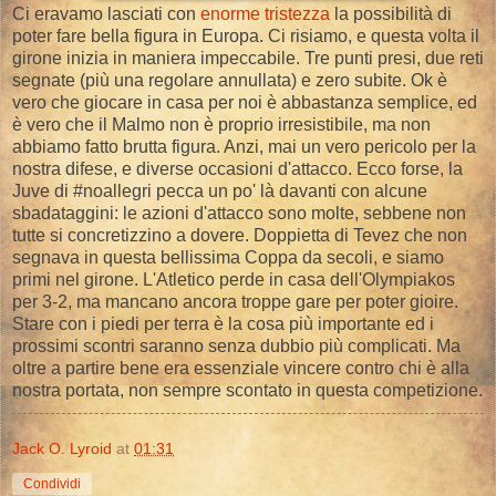
Ci eravamo lasciati con
enorme tristezza
la possibilità di
poter fare bella figura in Europa. Ci risiamo, e questa volta il
girone inizia in maniera impeccabile. Tre punti presi, due reti
segnate (più una regolare annullata) e zero subite. Ok è
vero che giocare in casa per noi è abbastanza semplice, ed
è vero che il Malmo non è proprio irresistibile, ma non
abbiamo fatto brutta figura. Anzi, mai un vero pericolo per la
nostra difese, e diverse occasioni d'attacco. Ecco forse, la
Juve di #noallegri pecca un po' là davanti con alcune
sbadataggini: le azioni d'attacco sono molte, sebbene non
tutte si concretizzino a dovere. Doppietta di Tevez che non
segnava in questa bellissima Coppa da secoli, e siamo
primi nel girone. L'Atletico perde in casa dell'Olympiakos
per 3-2, ma mancano ancora troppe gare per poter gioire.
Stare con i piedi per terra è la cosa più importante ed i
prossimi scontri saranno senza dubbio più complicati. Ma
oltre a partire bene era essenziale vincere contro chi è alla
nostra portata, non sempre scontato in questa competizione.
Jack O. Lyroid
at
01:31
Condividi