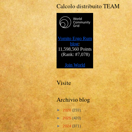
Calcolo distribuito TEAM
Visite
Archivio blog
►
2026
(233)
►
2025
(420)
►
2024
(371)