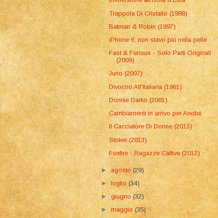
Trappola Di Cristallo (1988)
Batman & Robin (1997)
iPhone 6, non stavo più nella pelle
Fast & Furious - Solo Parti Originali
(2009)
Juno (2007)
Divorzio All'Italiana (1961)
Donnie Darko (2001)
Cambiamenti in arrivo per Anobii
Il Cacciatore Di Donne (2013)
Stoker (2013)
Foxfire - Ragazze Cattive (2012)
►
agosto
(29)
►
luglio
(34)
►
giugno
(32)
►
maggio
(35)