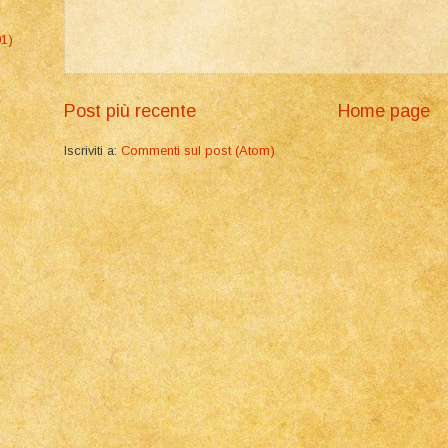
01)
Post più recente
Home page
Iscriviti a:
Commenti sul post (Atom)