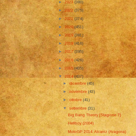
►
2023
(380)
►
2022
(375)
►
2021
(374)
►
2020
(451)
►
2019
(381)
►
2018
(416)
►
2017
(395)
►
2016
(426)
►
2015
(435)
▼
2014
(437)
►
dicembre
(45)
►
novembre
(43)
►
ottobre
(41)
▼
settembre
(31)
Big Bang Theory [Stagione 7]
Hellboy (2004)
MotoGP 2014: Alcaniz (Aragona)