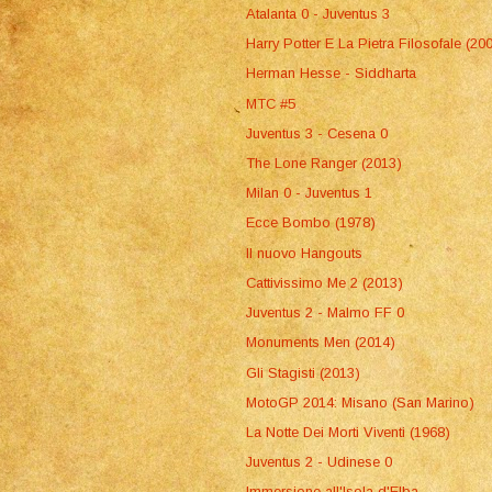
Atalanta 0 - Juventus 3
Harry Potter E La Pietra Filosofale (20
Herman Hesse - Siddharta
MTC #5
Juventus 3 - Cesena 0
The Lone Ranger (2013)
Milan 0 - Juventus 1
Ecce Bombo (1978)
Il nuovo Hangouts
Cattivissimo Me 2 (2013)
Juventus 2 - Malmo FF 0
Monuments Men (2014)
Gli Stagisti (2013)
MotoGP 2014: Misano (San Marino)
La Notte Dei Morti Viventi (1968)
Juventus 2 - Udinese 0
Immersione all'Isola d'Elba