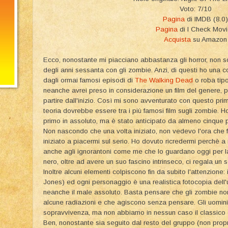
Voto: 7/10
Pagina
di IMDB (8.0)
Pagina
di I Check Mov
Acquista
su Amazon
Ecco, nonostante mi piacciano abbastanza gli horror, non so
degli anni sessanta con gli zombie. Anzi, di questi ho una 
dagli ormai famosi episodi di
The Walking Dead
o roba tip
neanche avrei preso in considerazione un film del genere, p
partire dall'inizio. Così mi sono avventurato con questo pr
teoria dovrebbe essere tra i più famosi film sugli zombie. 
primo in assoluto, ma è stato anticipato da almeno cinque pell
Non nascondo che una volta iniziato, non vedevo l'ora che 
iniziato a piacermi sul serio. Ho dovuto ricredermi perchè 
anche agli ignorantoni come me che lo guardano oggi per la
nero, oltre ad avere un suo fascino intrinseco, ci regala un s
Inoltre alcuni elementi colpiscono fin da subito l'attenzione:
Jones) ed ogni personaggio è una realistica fotocopia dell'
neanche il male assoluto. Basta pensare che gli zombie non 
alcune radiazioni e che agiscono senza pensare. Gli uomini 
sopravvivenza, ma non abbiamo in nessun caso il classico e
Ben, nonostante sia seguito dal resto del gruppo (non propr