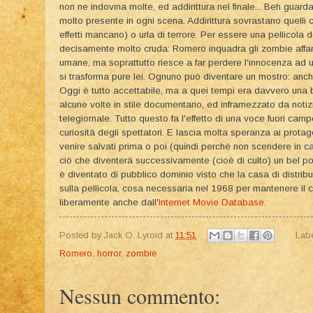
non ne indovina molte, ed addirittura nel finale... Beh guar
molto presente in ogni scena. Addirittura sovrastano quelli
effetti mancano) o urla di terrore. Per essere una pellicola d
decisamente molto cruda: Romero inquadra gli zombie affam
umane, ma soprattutto riesce a far perdere l'innocenza ad
si trasforma pure lei. Ognuno può diventare un mostro: anche
Oggi è tutto accettabile, ma a quei tempi era davvero una be
alcune volte in stile documentario, ed inframezzato da noti
telegiornale. Tutto questo fa l'effetto di una voce fuori ca
curiosità degli spettatori. E lascia molta speranza ai protag
venire salvati prima o poi (quindi perchè non scendere in can
ciò che diventerà successivamente (cioè di culto) un bel poll
è diventato di pubblico dominio visto che la casa di distrib
sulla pellicola, cosa necessaria nel 1968 per mantenere il c
liberamente anche dall'
Internet Movie Database.
Posted by
Jack O. Lyroid
at
11:51
Lab
Romero
,
horror
,
zombie
Nessun commento: