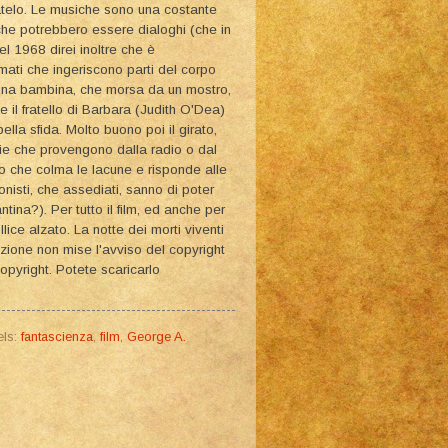
datelo. Le musiche sono una costante
 che potrebbero essere dialoghi (che in
el 1968 direi inoltre che è
ati che ingeriscono parti del corpo
 una bambina, che morsa da un mostro,
 il fratello di Barbara (Judith O'Dea)
lla sfida. Molto buono poi il girato,
zie che provengono dalla radio o dal
mpo che colma le lacune e risponde alle
onisti, che assediati, sanno di poter
tina?). Per tutto il film, ed anche per
ice alzato. La notte dei morti viventi
uzione non mise l'avviso del copyright
opyright. Potete scaricarlo
els:
fantascienza
,
film
,
George A.