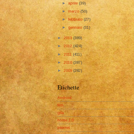
►
aprile
(39)
►
marzo
(50)
►
febbraio
(27)
►
gennaio
(31)
►
2013
(389)
►
2012
(424)
►
2011
(411)
►
2010
(387)
►
2009
(282)
Etichette
Android
film
gita
home 2.0
internet