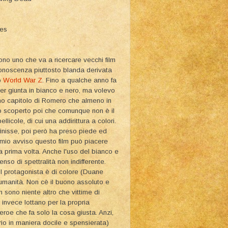
ies
no uno che va a ricercare vecchi film
conoscenza piuttosto blanda derivata
o
World War Z
. Fino a qualche anno fa
er giunta in bianco e nero, ma volevo
imo capitolo di Romero che almeno in
Ho scoperto poi che comunque non è il
icole, di cui una addirittura a colori.
finisse, poi però ha preso piede ed
a mio avviso questo film può piacere
 prima volta. Anche l'uso del bianco e
enso di spettralità non indifferente.
 il protagonista è di colore (Duane
umanità. Non cè il buono assoluto e
sono niente altro che vittime di
invece lottano per la propria
roe che fa solo la cosa giusta. Anzi,
io in maniera docile e spensierata)