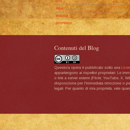
libri
linux
musica
piombino
Contenuti del Blog
Questo/a opera è pubblicato sotto una
Lice
appartengono ai rispettivi proprietari. Le im
o link a server esterni (Flickr, YouTube, X, W
disposizione per l'immediata rimozione o per 
legali. Per quanto di mia proprietà, vale quan