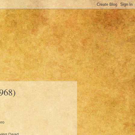
1968)
ero
Living Dead