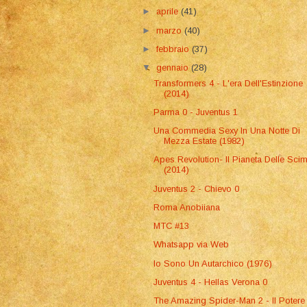
►
aprile
(41)
►
marzo
(40)
►
febbraio
(37)
▼
gennaio
(28)
Transformers 4 - L'era Dell'Estinzione
(2014)
Parma 0 - Juventus 1
Una Commedia Sexy In Una Notte Di
Mezza Estate (1982)
Apes Revolution- Il Pianeta Delle Sci
(2014)
Juventus 2 - Chievo 0
Roma Anobiiana
MTC #13
Whatsapp via Web
Io Sono Un Autarchico (1976)
Juventus 4 - Hellas Verona 0
The Amazing Spider-Man 2 - Il Potere