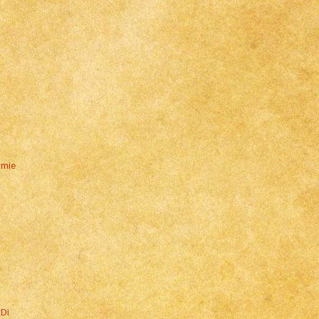
mmie
 Di