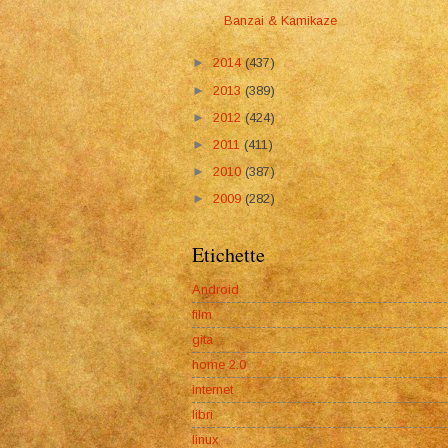
Banzai & Kamikaze
►
2014
(437)
►
2013
(389)
►
2012
(424)
►
2011
(411)
►
2010
(387)
►
2009
(282)
Etichette
Android
film
gita
home 2.0
internet
libri
linux