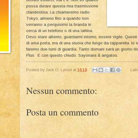
possa durare questa mia trasmissione
clandestina. La chiameremo radio
Tokyo, almeno fino a quando non
verranno a perquisirmi la branda in
cerca di un telefono o di una lattina.
Devo stare attento, guardarmi intorno, essere vigile. Questi 
di uma porta, ma di una stuoia che funge da tapparella. Io 
faremo due turni di guardia. Tanto domani sarà un giorno ril
Plus. E con questo chiudo. Sayonara & arigatou.
Posted by
Jack O. Lyroid
at
16:19
Lab
Nessun commento:
Posta un commento