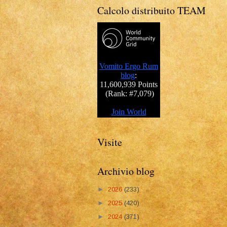
Calcolo distribuito TEAM
Visite
Archivio blog
►
2026
(233)
►
2025
(420)
►
2024
(371)