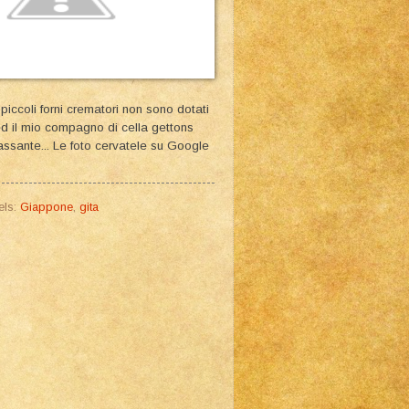
piccoli forni crematori non sono dotati
ed il mio compagno di cella gettons
assante... Le foto cervatele su Google
els:
Giappone
,
gita