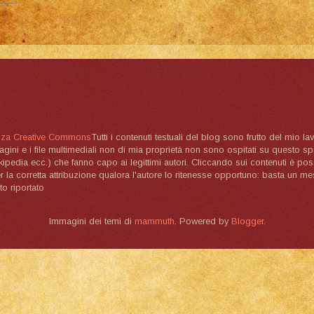
nza Creative Commons
Tutti i contenuti testuali del blog sono frutto del mio lav
magini e i file multimediali non di mia proprietà non sono ospitati su questo 
ikipedia ecc.) che fanno capo ai legittimi autori. Cliccando sui contenuti è poss
la corretta attribuzione qualora l'autore lo ritenesse opportuno: basta un me
to riportato
Immagini dei temi di
mammuth
. Powered by
Blogger
.