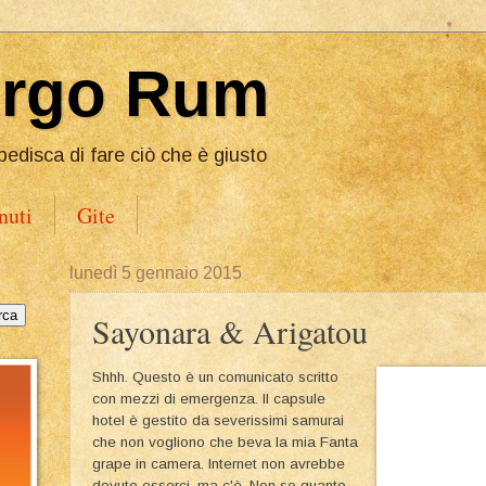
Ergo Rum
pedisca di fare ciò che è giusto
nuti
Gite
lunedì 5 gennaio 2015
Sayonara & Arigatou
Shhh. Questo è un comunicato scritto
con mezzi di emergenza. Il capsule
hotel è gestito da severissimi samurai
che non vogliono che beva la mia Fanta
grape in camera. Internet non avrebbe
dovuto esserci, ma c'è. Non so quanto