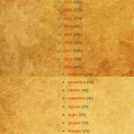
►
2023
(380)
►
2022
(375)
►
2021
(374)
►
2020
(451)
►
2019
(381)
►
2018
(416)
►
2017
(395)
►
2016
(426)
▼
2015
(435)
►
dicembre
(34)
►
novembre
(34)
►
ottobre
(48)
►
settembre
(41)
►
agosto
(39)
►
luglio
(30)
►
giugno
(30)
►
maggio
(33)