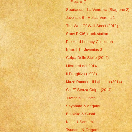
Electro (2...
Spartacus - La Vendetta [Stagione 2]
Juventus 6 - Hellas Verona 1
The Wolf Of Wall Street (2013)
Sony DK36, dock station
Die Hard Legacy Collection
Napoli 1 - Juventus 3
Colpa Delle Stelle (2014)
I libri letti nel 2014
Il Fuggitivo (1993)
Maze Runner - Il Labirinto (2014)
Chi E' Senza Colpa (2014)
Juventus 1 - Inter 1
Sayonara & Arigatou
Bukkake & Sushi
Ninja & Samurai
Tsunami & Origami