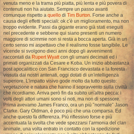
venuta meno e la trama più piatta, più lenta e più povera di
contenuti non ha aiutato. Sempre un passo avanti
comunque rispetto a
quello
di
Tim Burton
. Forse anche a
causa degli effetti speciali: ok c'è un miglioramento, ma non
troppo evidente. Passi da gigante erano già stati eseguiti
nel precedente e sebbene qui siano presenti un numero
maggiore di scimmie non si resta a bocca aperta. Già in un
certo senso mi aspettavo che il realismo fosse tangibile. Le
vicende si svolgono dieci anni dopo gli avvenimenti
raccontati da
Rupert Wyatt
con gli umani decimati ed i
primati organizzati da Cesare e Koba. Un inizio abbastanza
post apocalittico con San Francisco devastata e la foresta
vissuta dai nostri antenati, oggi dotati di un'intelligenza
superiore. L'impatto visivo gode molto da tutto questo:
vegetazione e natura che hanno il sopravvento sulla civiltà
che ricordiamo. Arriva però fin da subito un'altra pecca: i
volti degli attori umani sono sì noti, ma non di spessore.
Prima avevamo James Franco, ora un più "normale" Jason
Clarke. Gary Oldman, è poco più che una comparsa. Ed
anche questo fa differenza. Più riflessivo forse e più
accentuata la svolta che vede spezzarsi l'armonia del clan
animale, una volta entrato in contatto con la spedizione