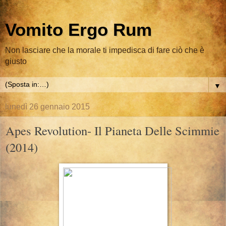
Vomito Ergo Rum
Non lasciare che la morale ti impedisca di fare ciò che è
giusto
▼
lunedì 26 gennaio 2015
Apes Revolution- Il Pianeta Delle Scimmie
(2014)