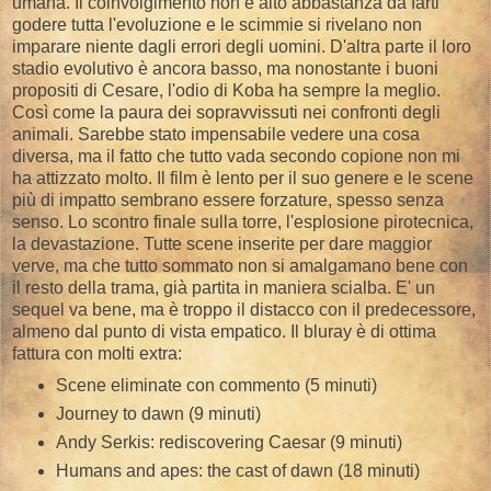
umana. Il coinvolgimento non è alto abbastanza da farti
godere tutta l'evoluzione e le scimmie si rivelano non
imparare niente dagli errori degli uomini. D'altra parte il loro
stadio evolutivo è ancora basso, ma nonostante i buoni
propositi di Cesare, l'odio di Koba ha sempre la meglio.
Così come la paura dei sopravvissuti nei confronti degli
animali. Sarebbe stato impensabile vedere una cosa
diversa, ma il fatto che tutto vada secondo copione non mi
ha attizzato molto. Il film è lento per il suo genere e le scene
più di impatto sembrano essere forzature, spesso senza
senso. Lo scontro finale sulla torre, l'esplosione pirotecnica,
la devastazione. Tutte scene inserite per dare maggior
verve, ma che tutto sommato non si amalgamano bene con
il resto della trama, già partita in maniera scialba. E' un
sequel va bene, ma è troppo il distacco con il predecessore,
almeno dal punto di vista empatico. Il bluray è di ottima
fattura con molti extra:
Scene eliminate con commento (5 minuti)
Journey to dawn (9 minuti)
Andy Serkis: rediscovering Caesar (9 minuti)
Humans and apes: the cast of dawn (18 minuti)