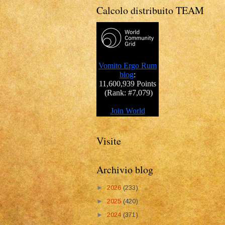
Calcolo distribuito TEAM
Visite
Archivio blog
►
2026
(233)
►
2025
(420)
►
2024
(371)