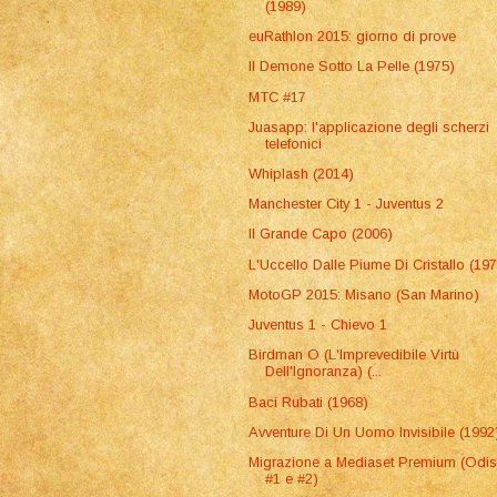
(1989)
euRathlon 2015: giorno di prove
Il Demone Sotto La Pelle (1975)
MTC #17
Juasapp: l'applicazione degli scherzi
telefonici
Whiplash (2014)
Manchester City 1 - Juventus 2
Il Grande Capo (2006)
L'Uccello Dalle Piume Di Cristallo (19
MotoGP 2015: Misano (San Marino)
Juventus 1 - Chievo 1
Birdman O (L'Imprevedibile Virtù
Dell'Ignoranza) (...
Baci Rubati (1968)
Avventure Di Un Uomo Invisibile (1992
Migrazione a Mediaset Premium (Odi
#1 e #2)