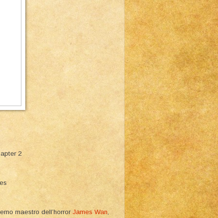
hapter 2
ies
derno maestro dell’horror
James Wan
,