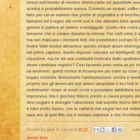
riesce nell’intento di rendere interessante ed appetibile una
acerba e probabilmente noiosa. Essendo un sequel, soffre u
fatto per cui un numero due perde di originalità e di freschez
fantasmi ed il regno dei morti non è che abbiano tutta questa b
genere si partiva un tantino svantaggiati. Quello che conta pe
tensione che si creano durante la visione. Per certi versi è u
ma non mancano i momenti forti che potrebbero portare lo 
Inoltre Wan risolve attraverso questo sequel alcuni interro
nel primo capitolo, dando risposte sensate ed intelligenti. 
creazione, ma ne dà una continuità ricercata dallo spettator
dover cambiare registro? Così facendo però resta un po’ 
sa evolversi, quindi rischia di inciampare più volte su cose
troppo richieste. Nonostante l’ambientazione oscura e ten
proprio che gli americani non amino lampadari o luci forti i
visibilmente chiaro ai nostri occhi e possiamo addirittura s
improvvise. Ma il giochino finisce presto a causa proprio d
devi seguire e distoglie l’attenzione dall’aspetto horror del
è tutto molto buono, con la camera che segue luci ed ombr
sarà uno di quei film che ti restano impressi e che ricorder
Posted by
Jack O. Lyroid
at
22:37
Lab
James Wan