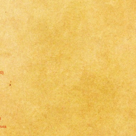
70)
)
ssea