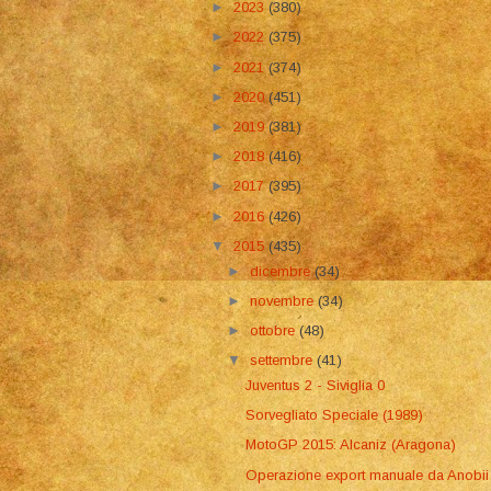
►
2023
(380)
►
2022
(375)
►
2021
(374)
►
2020
(451)
►
2019
(381)
►
2018
(416)
►
2017
(395)
►
2016
(426)
▼
2015
(435)
►
dicembre
(34)
►
novembre
(34)
►
ottobre
(48)
▼
settembre
(41)
Juventus 2 - Siviglia 0
Sorvegliato Speciale (1989)
MotoGP 2015: Alcaniz (Aragona)
Operazione export manuale da Anobii