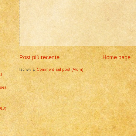
a
Post più recente
Home page
Iscriviti a:
Commenti sul post (Atom)
d
ssea
013)