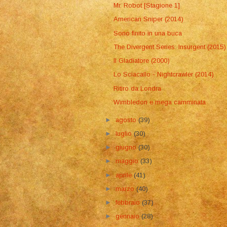
Mr. Robot [Stagione 1]
American Sniper (2014)
Sono finito in una buca
The Divergent Series: Insurgent (2015)
Il Gladiatore (2000)
Lo Sciacallo - Nightcrawler (2014)
Ritiro da Londra
Wimbledon e mega camminata
►
agosto
(39)
►
luglio
(30)
►
giugno
(30)
►
maggio
(33)
►
aprile
(41)
►
marzo
(40)
►
febbraio
(37)
►
gennaio
(28)