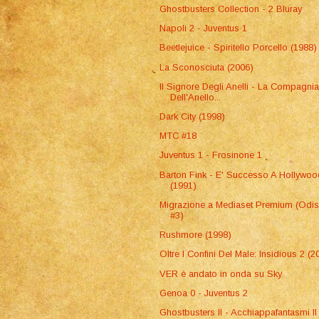
Ghostbusters Collection - 2 Bluray
Napoli 2 - Juventus 1
Beetlejuice - Spiritello Porcello (1988)
La Sconosciuta (2006)
Il Signore Degli Anelli - La Compagni
Dell'Anello...
Dark City (1998)
MTC #18
Juventus 1 - Frosinone 1
Barton Fink - E' Successo A Hollywoo
(1991)
Migrazione a Mediaset Premium (Odi
#3)
Rushmore (1998)
Oltre I Confini Del Male: Insidious 2 (2
VER è andato in onda su Sky
Genoa 0 - Juventus 2
Ghostbusters II - Acchiappafantasmi II