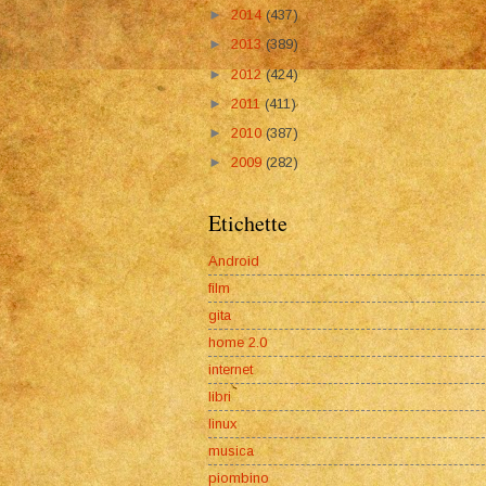
►
2014
(437)
►
2013
(389)
►
2012
(424)
►
2011
(411)
►
2010
(387)
►
2009
(282)
Etichette
Android
film
gita
home 2.0
internet
libri
linux
musica
piombino