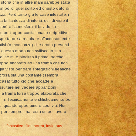
 storia che in altre mani sarebbe stata
n po’ di quel solito ed onesto dato di
za. Però tanto già le case infestate, i
rillantezza di intenti, quindi visto il
rò è l’atmosfera, il brivido, la
n po’ troppo confusionario e ripetitivo,
spettatore a respirare affannosamente.
gativi (o mancanze) che erano presenti
In questo modo non svilisce la sua
e: se mi è piaciuto il primo, perchè
troppo ancorato ad una trama che non
 già viste per dare spiegazioni neanche
ebrosa sia una costante (sembra
n casa) tutto ciò che accade è
ussultare nel vedere apparizioni
ella trama forse troppo elaborata che
 film. Tecnicamente e stilisticamente poi
e, quando opportuno e così via. Non
ai per sempre, ma resta un bel lavoro.
els:
fantastico
,
film
,
horror
,
Insidious
,