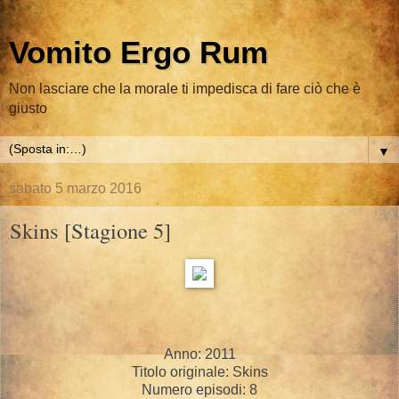
Vomito Ergo Rum
Non lasciare che la morale ti impedisca di fare ciò che è
giusto
▼
sabato 5 marzo 2016
Skins [Stagione 5]
Anno: 2011
Titolo originale: Skins
Numero episodi: 8