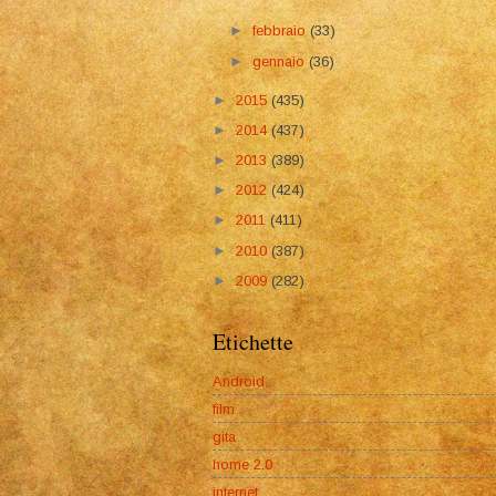
►
febbraio
(33)
►
gennaio
(36)
►
2015
(435)
►
2014
(437)
►
2013
(389)
►
2012
(424)
►
2011
(411)
►
2010
(387)
►
2009
(282)
Etichette
Android
film
gita
home 2.0
internet