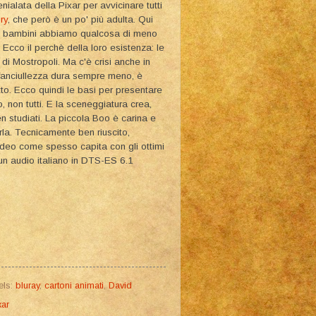
enialata della Pixar per avvicinare tutti
ry
, che però è un po' più adulta. Qui
on i bambini abbiamo qualcosa di meno
. Ecco il perchè della loro esistenza: le
 di Mostropoli. Ma c'è crisi anche in
 fanciullezza dura sempre meno, è
utto. Ecco quindi le basi per presentare
no, non tutti. E la sceneggiatura crea,
en studiati. La piccola Boo è carina e
rla. Tecnicamente ben riuscito,
video come spesso capita con gli ottimi
 un audio italiano in DTS-ES 6.1
els:
bluray
,
cartoni animati
,
David
xar