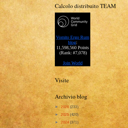
Calcolo distribuito TEAM
Visite
Archivio blog
►
2026
(233)
►
2025
(420)
►
2024
(371)