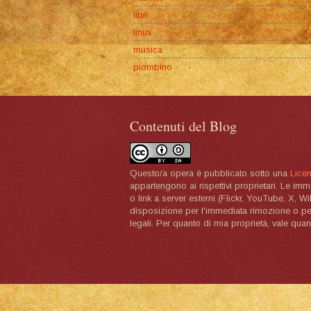
libri
linux
musica
piombino
Contenuti del Blog
Questo/a opera è pubblicato sotto una
Lice
appartengono ai rispettivi proprietari. Le im
o link a server esterni (Flickr, YouTube, X, W
disposizione per l'immediata rimozione o per 
legali. Per quanto di mia proprietà, vale quan