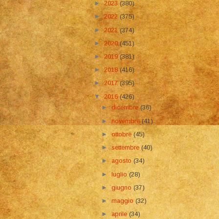
►
2023
(380)
►
2022
(375)
►
2021
(374)
►
2020
(451)
►
2019
(381)
►
2018
(416)
►
2017
(395)
▼
2016
(426)
►
dicembre
(36)
►
novembre
(41)
►
ottobre
(45)
►
settembre
(40)
►
agosto
(34)
►
luglio
(28)
►
giugno
(37)
►
maggio
(32)
►
aprile
(34)