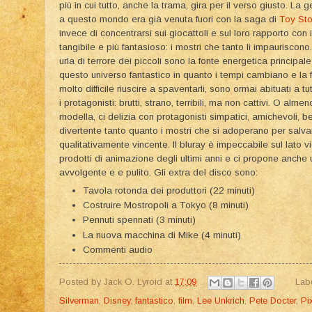
più in cui tutto, anche la trama, gira per il verso giusto. La g
a questo mondo era già venuta fuori con la saga di
Toy Sto
invece di concentrarsi sui giocattoli e sul loro rapporto c
tangibile e più fantasioso: i mostri che tanto li impauriscono
urla di terrore dei piccoli sono la fonte energetica principale
questo universo fantastico in quanto i tempi cambiano e la
molto difficile riuscire a spaventarli, sono ormai abituati a t
i protagonisti: brutti, strano, terribili, ma non cattivi. O alme
modella, ci delizia con protagonisti simpatici, amichevoli, b
divertente tanto quanto i mostri che si adoperano per salva
qualitativamente vincente. Il bluray è impeccabile sul lato 
prodotti di animazione degli ultimi anni e ci propone anche
avvolgente e e pulito. Gli extra del disco sono:
Tavola rotonda dei produttori (22 minuti)
Costruire Mostropoli a Tokyo (8 minuti)
Pennuti spennati (3 minuti)
La nuova macchina di Mike (4 minuti)
Commenti audio
Posted by
Jack O. Lyroid
at
17:09
Lab
Silverman
,
Disney
,
fantastico
,
film
,
Lee Unkrich
,
Pete Docter
,
Pi