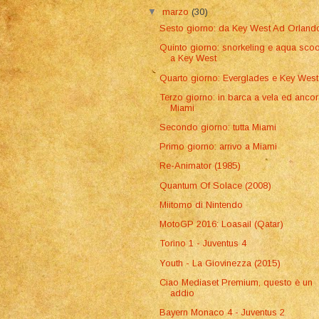
▼
marzo
(30)
Sesto giorno: da Key West Ad Orland
Quinto giorno: snorkeling e aqua scoo
a Key West
Quarto giorno: Everglades e Key West
Terzo giorno: in barca a vela ed anco
Miami
Secondo giorno: tutta Miami
Primo giorno: arrivo a Miami
Re-Animator (1985)
Quantum Of Solace (2008)
Miitomo di Nintendo
MotoGP 2016: Loasail (Qatar)
Torino 1 - Juventus 4
Youth - La Giovinezza (2015)
Ciao Mediaset Premium, questo è un
addio
Bayern Monaco 4 - Juventus 2