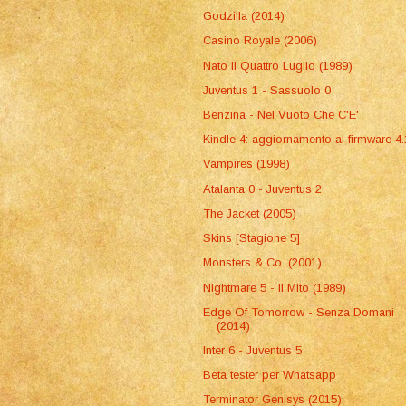
Godzilla (2014)
Casino Royale (2006)
Nato Il Quattro Luglio (1989)
Juventus 1 - Sassuolo 0
Benzina - Nel Vuoto Che C'E'
Kindle 4: aggiornamento al firmware 4.
Vampires (1998)
Atalanta 0 - Juventus 2
The Jacket (2005)
Skins [Stagione 5]
Monsters & Co. (2001)
Nightmare 5 - Il Mito (1989)
Edge Of Tomorrow - Senza Domani
(2014)
Inter 6 - Juventus 5
Beta tester per Whatsapp
Terminator Genisys (2015)