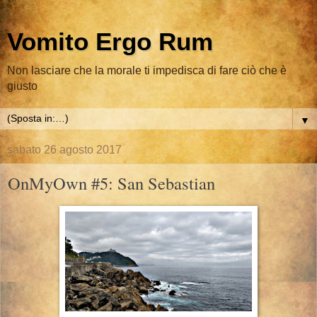
Vomito Ergo Rum
Non lasciare che la morale ti impedisca di fare ciò che è
giusto
▼
sabato 26 agosto 2017
OnMyOwn #5: San Sebastian