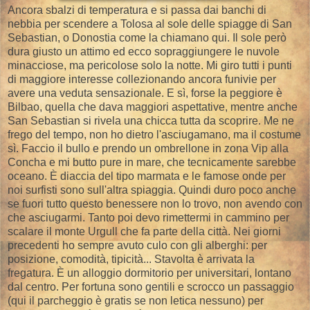
Ancora sbalzi di temperatura e si passa dai banchi di
nebbia per scendere a Tolosa al sole delle spiagge di San
Sebastian, o Donostia come la chiamano qui. Il sole però
dura giusto un attimo ed ecco sopraggiungere le nuvole
minacciose, ma pericolose solo la notte. Mi giro tutti i punti
di maggiore interesse collezionando ancora funivie per
avere una veduta sensazionale. E sì, forse la peggiore è
Bilbao, quella che dava maggiori aspettative, mentre anche
San Sebastian si rivela una chicca tutta da scoprire. Me ne
frego del tempo, non ho dietro l'asciugamano, ma il costume
sì. Faccio il bullo e prendo un ombrellone in zona Vip alla
Concha e mi butto pure in mare, che tecnicamente sarebbe
oceano. È diaccia del tipo marmata e le famose onde per
noi surfisti sono sull'altra spiaggia. Quindi duro poco anche
se fuori tutto questo benessere non lo trovo, non avendo con
che asciugarmi. Tanto poi devo rimettermi in cammino per
scalare il monte Urgull che fa parte della città. Nei giorni
precedenti ho sempre avuto culo con gli alberghi: per
posizione, comodità, tipicità... Stavolta è arrivata la
fregatura. È un alloggio dormitorio per universitari, lontano
dal centro. Per fortuna sono gentili e scrocco un passaggio
(qui il parcheggio è gratis se non letica nessuno) per