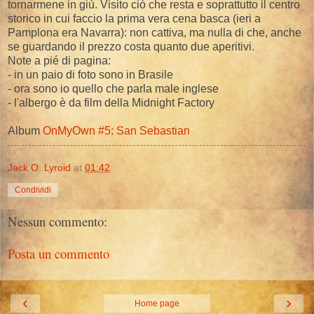
tornarmene in giù. Visito ciò che resta e soprattutto il centro
storico in cui faccio la prima vera cena basca (ieri a
Pamplona era Navarra): non cattiva, ma nulla di che, anche
se guardando il prezzo costa quanto due aperitivi.
Note a pié di pagina:
- in un paio di foto sono in Brasile
- ora sono io quello che parla male inglese
- l'albergo è da film della Midnight Factory
Album
OnMyOwn #5: San Sebastian
Jack O. Lyroid
at
01:42
Condividi
Nessun commento:
Posta un commento
‹
›
Home page