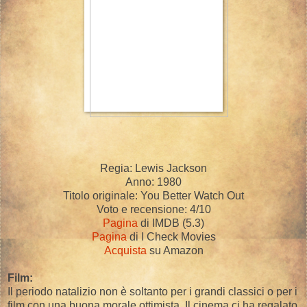
Regia: Lewis Jackson
Anno: 1980
Titolo originale: You Better Watch Out
Voto e recensione: 4/10
Pagina
di IMDB (5.3)
Pagina
di I Check Movies
Acquista
su Amazon
Film:
Il periodo natalizio non è soltanto per i grandi classici o per i
film con una buona morale ottimista. Il cinema ci ha regalato