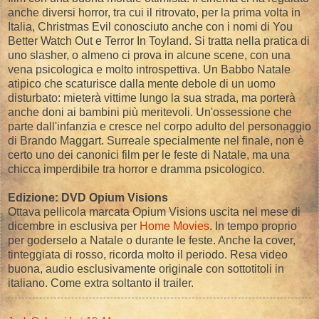
anche diversi horror, tra cui il ritrovato, per la prima volta in
Italia, Christmas Evil conosciuto anche con i nomi di You
Better Watch Out e Terror In Toyland. Si tratta nella pratica di
uno slasher, o almeno ci prova in alcune scene, con una
vena psicologica e molto introspettiva. Un Babbo Natale
atipico che scaturisce dalla mente debole di un uomo
disturbato: mieterà vittime lungo la sua strada, ma porterà
anche doni ai bambini più meritevoli. Un'ossessione che
parte dall'infanzia e cresce nel corpo adulto del personaggio
di Brando Maggart. Surreale specialmente nel finale, non è
certo uno dei canonici film per le feste di Natale, ma una
chicca imperdibile tra horror e dramma psicologico.
Edizione: DVD Opium Visions
Ottava pellicola marcata Opium Visions uscita nel mese di
dicembre in esclusiva per
Home Movies
. In tempo proprio
per goderselo a Natale o durante le feste. Anche la cover,
tinteggiata di rosso, ricorda molto il periodo. Resa video
buona, audio esclusivamente originale con sottotitoli in
italiano. Come extra soltanto il trailer.