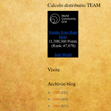
Calcolo distribuito TEAM
Visite
Archivio blog
►
2026
(233)
►
2025
(420)
►
2024
(371)