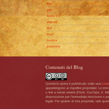
film
gita
home 2.0
internet
libri
linux
musica
piombino
Contenuti del Blog
Questo/a opera è pubblicato sotto una
Lice
appartengono ai rispettivi proprietari. Le im
o link a server esterni (Flickr, YouTube, X, W
disposizione per l'immediata rimozione o per 
legali. Per quanto di mia proprietà, vale quan