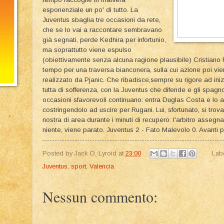
esponenziale un po' di tutto. La
Juventus sbaglia tre occasioni da rete,
che se lo vai a raccontare sembravano
già segnati, perde Kedhira per infortunio,
ma soprattutto viene espulso
(obiettivamente senza alcuna ragione plausibile) Cristian
tempo per una traversa bianconera, sulla cui azione poi viene
realizzato da Pjanic. Che ribadisce,sempre su rigore ad in
tutta di sofferenza, con la Juventus che difende e gli spag
occasioni sfavorevoli continuano: entra Duglas Costa e lo a
costringendolo ad uscire per Rugani. Lui, sfortunato, si trov
nostra di area durante i minuti di recupero: l'arbitro assegna
niente, viene parato. Juventus 2 - Fato Malevolo 0. Avanti p
Posted by
Jack O. Lyroid
at
23:00
Lab
Juventus
,
sport
,
Valencia
Nessun commento: