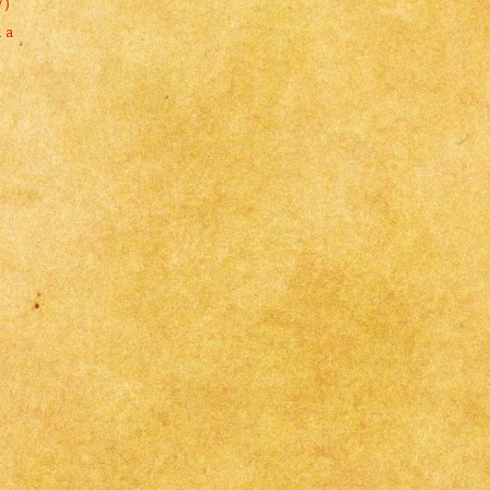
7)
 a