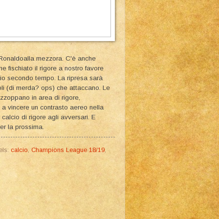
o Ronaldoalla mezzora. C'è anche
 fischiato il rigore a nostro favore
izio secondo tempo. La ripresa sarà
noli (di merda? ops) che attaccano. Le
zzoppano in area di rigore,
a a vincere un contrasto aereo nella
 calcio di rigore agli avversari. E
er la prossima.
els:
calcio
,
Champions League 18/19
,