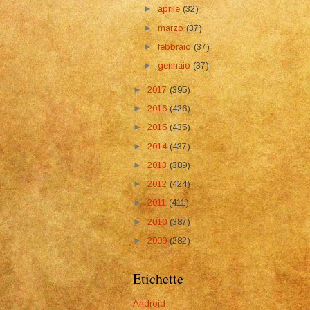
►
aprile
(32)
►
marzo
(37)
►
febbraio
(37)
►
gennaio
(37)
►
2017
(395)
►
2016
(426)
►
2015
(435)
►
2014
(437)
►
2013
(389)
►
2012
(424)
►
2011
(411)
►
2010
(387)
►
2009
(282)
Etichette
Android