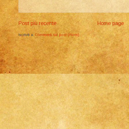
Post più recente
Home page
Iscriviti a:
Commenti sul post (Atom)