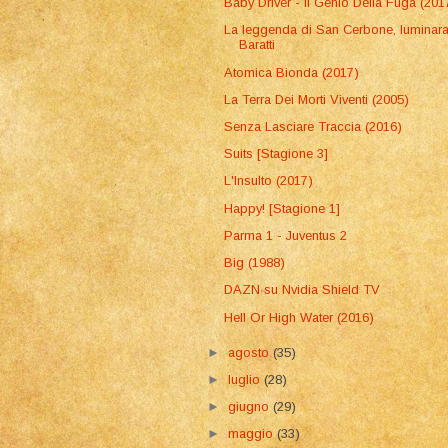
Baby Driver - Il Genio Della Fuga (201
La leggenda di San Cerbone, luminara
Baratti
Atomica Bionda (2017)
La Terra Dei Morti Viventi (2005)
Senza Lasciare Traccia (2016)
Suits [Stagione 3]
L'Insulto (2017)
Happy! [Stagione 1]
Parma 1 - Juventus 2
Big (1988)
DAZN su Nvidia Shield TV
Hell Or High Water (2016)
►
agosto
(35)
►
luglio
(28)
►
giugno
(29)
►
maggio
(33)