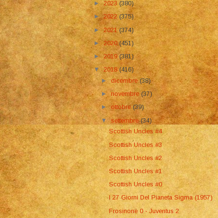
►
2023
(380)
►
2022
(375)
►
2021
(374)
►
2020
(451)
►
2019
(381)
▼
2018
(416)
►
dicembre
(38)
►
novembre
(37)
►
ottobre
(39)
▼
settembre
(34)
Scottish Uncles #4
Scottish Uncles #3
Scottish Uncles #2
Scottish Uncles #1
Scottish Uncles #0
I 27 Giorni Del Pianeta Sigma (1957)
Frosinone 0 - Juventus 2