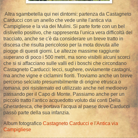
Altra sgambetella qui nei dintorni: partenza da Castagneto
Carducci con un anello che vede unite l'antica via
Campigliese e la via dei Mulini. Si parte forte con un bel
dislivello positivo, che rappresenta l'unica vera difficoltà del
tracciato, anche se c'è da considerare un breve tratto in
discesa che risulta pericoloso per la mota dovuta alle
piogge di questi giorni. Le altezze massime raggiunte
superano di poco i 500 metri, ma sono visibili alcuni scorci
che si si affacciano sulle valli ed i boschi che circondano
Castagneto Carducci: lecci, sughere, ovviamente castagni,
ma anche vigne e ciclamini fioriti. Troviamo anche un breve
percorso selciato presumibilmente di origine etrusca o
romana, poi risistemato ed utilizzato anche nel medioevo
passando per il Capo di Monte. Passiamo anche per un
piccolo tratto l'antico acquedotto voluto dai conti Della
Gherardesca, che portava l'acqua al paese dove Carducci
passò parte della sua infanzia.
Album fotografico
Castagneto Carducci e l'Antica via
Campigliese