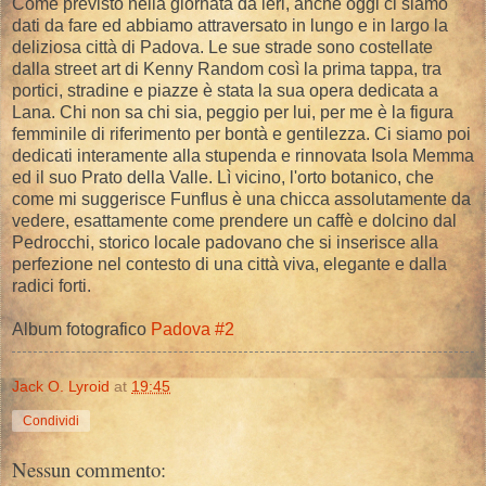
Come previsto nella giornata da ieri, anche oggi ci siamo
dati da fare ed abbiamo attraversato in lungo e in largo la
deliziosa città di Padova. Le sue strade sono costellate
dalla street art di Kenny Random così la prima tappa, tra
portici, stradine e piazze è stata la sua opera dedicata a
Lana. Chi non sa chi sia, peggio per lui, per me è la figura
femminile di riferimento per bontà e gentilezza. Ci siamo poi
dedicati interamente alla stupenda e rinnovata Isola Memma
ed il suo Prato della Valle. Lì vicino, l'orto botanico, che
come mi suggerisce Funflus è una chicca assolutamente da
vedere, esattamente come prendere un caffè e dolcino dal
Pedrocchi, storico locale padovano che si inserisce alla
perfezione nel contesto di una città viva, elegante e dalla
radici forti.
Album fotografico
Padova #2
Jack O. Lyroid
at
19:45
Condividi
Nessun commento: