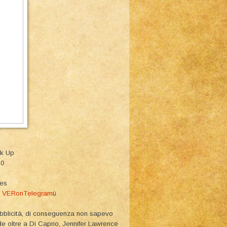
ok Up
10
ies
m
VERonTelegram
ù
 pubblicità, di conseguenza non sapevo
de oltre a Di Caprio, Jennifer Lawrence