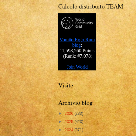
Calcolo distribuito TEAM
Visite
Archivio blog
►
2026
(233)
►
2025
(420)
►
2024
(371)