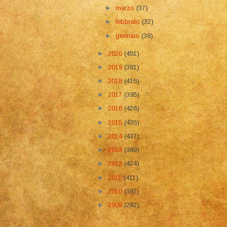
►
marzo
(37)
►
febbraio
(32)
►
gennaio
(38)
►
2020
(451)
►
2019
(381)
►
2018
(416)
►
2017
(395)
►
2016
(426)
►
2015
(435)
►
2014
(437)
►
2013
(389)
►
2012
(424)
►
2011
(411)
►
2010
(387)
►
2009
(282)