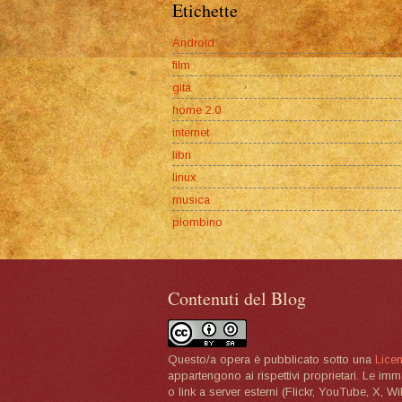
Etichette
Android
film
gita
home 2.0
internet
libri
linux
musica
piombino
Contenuti del Blog
Questo/a opera è pubblicato sotto una
Lice
appartengono ai rispettivi proprietari. Le im
o link a server esterni (Flickr, YouTube, X, W