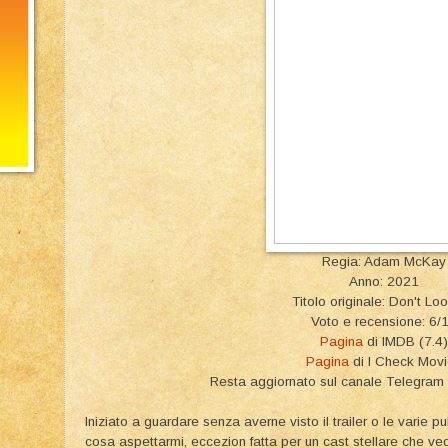
Regia: Adam McKay
Anno: 2021
Titolo originale: Don't Lo
Voto e recensione: 6/
Pagina
di IMDB (7.4)
Pagina
di I Check Mov
Resta aggiornato sul canale Telegra
Iniziato a guardare senza averne visto il trailer o le varie
cosa aspettarmi, eccezion fatta per un cast stellare che ve