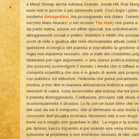
e Meryl Streep anche Adriana Grande, Jonah Hill, Rob Morg
nomi noti in piccole o più sostenute parti. Così dopo i primi
moderno
Armageddon
, ma proseguendo era chiaro l'intento
vecchio Mars Attacks! o nel recente
The Hunt
) che punta a
da parte trama, azione ed effetti speciali, ma sottolineand
atteggiamenti sociali e politici. Indubbio è infatti che poss
occhi di vide e giudica altri temi decisamente attuali come i
questione ecologica del pianeta e soprattutto la gestion
regia non risparmia nessuno: che si tratti del cosiddetto 
istantanei per ogni argomento, o una classe politica inade
che possono sconvolgere il mondo, i media che si tuffano 
comunità scientifica che non è in grado di avere una propr
con pubblico ed istituzioni, l'industria che punta unicamen
mostra, a mio dire in maniera abbastanza realistica seppur
elementi di satira, cosa avverrebbe alla notizia che tra po
il pianeta distruggendolo. Confusione, proclami, talk show, 
economicamente il disastro. Lo fa con un buon ritmo che ved
del cast da cui è composto, che si dimenano in una storia 
cosciente dell'attualità nostrana. Moriremo tutti e non frega
bene ed è meglio non guardare in alto. La regia e la scen
più riprese, senza risparmio e pur usando una vena ironica
soluzione al problema e non investono nessuno di tale carica