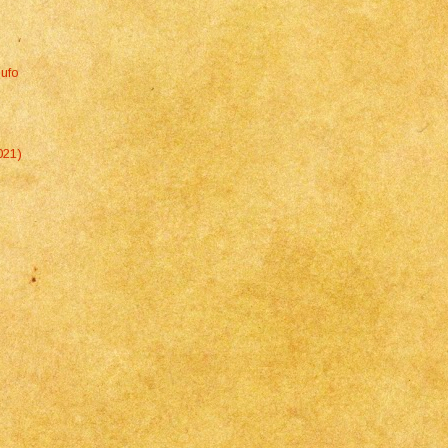
Gufo
021)