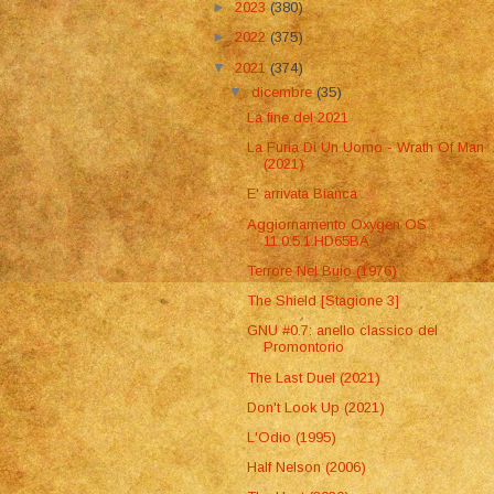
►
2023
(380)
►
2022
(375)
▼
2021
(374)
▼
dicembre
(35)
La fine del 2021
La Furia Di Un Uomo - Wrath Of Man
(2021)
E' arrivata Bianca
Aggiornamento Oxygen OS
11.0.5.1.HD65BA
Terrore Nel Buio (1976)
The Shield [Stagione 3]
GNU #0.7: anello classico del
Promontorio
The Last Duel (2021)
Don't Look Up (2021)
L'Odio (1995)
Half Nelson (2006)