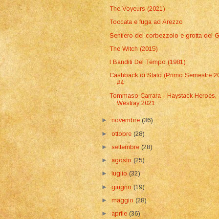
The Voyeurs (2021)
Toccata e fuga ad Arezzo
Sentiero del corbezzolo e grotta del 
The Witch (2015)
I Banditi Del Tempo (1981)
Cashback di Stato (Primo Semestre 2
#4
Tommaso Carrara - Haystack Heroes,
Westray 2021
►
novembre
(36)
►
ottobre
(28)
►
settembre
(28)
►
agosto
(25)
►
luglio
(32)
►
giugno
(19)
►
maggio
(28)
►
aprile
(36)