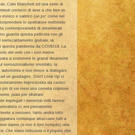
an, Cate Blanchett ed una serie di
 minuti credevo di aver a che fare un
 ironico e satirico (un po' come nel
 sorprendere lo spettatore mettendo
o la contemporaneità di determinati
iamo guarda questa pellicola con gli
l surriscaldamento globale, la
e di questa pandemia da COVID19. La
popolo del web con i suoi meme
guata a sostenere le grandi dinamiche
sul sensazionalismo smodato, la
ia autonomia e non riesce a dialogare
te ad un guadagno.. Don't Look Up ci
 volutamente impreziosita da caotici
co più di sei mesi una cometa colpisse
meme, piani per sfruttare
e impiegati i numerosi volti famosi
surrealista sì, ma pienamente
 niente a nessuno, tanto andrà tutto
eggiatura comunque attaccano tutti a
, non danno (e non è loro compito) una
. Che siano istituzioni o il popolo che