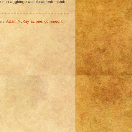
e, e non aggiunge assolutamente niente
els:
Adam McKay
,
azione
,
commedia
,