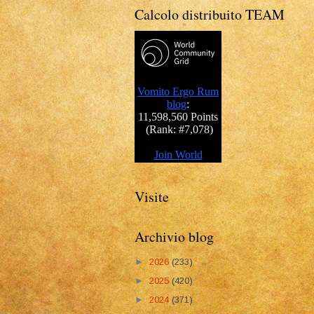
Calcolo distribuito TEAM
Visite
Archivio blog
►
2026
(233)
►
2025
(420)
►
2024
(371)