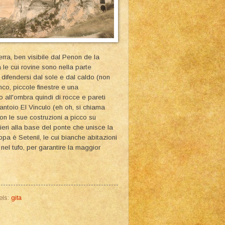
erra, ben visibile dal Penon de la
 le cui rovine sono nella parte
r difendersi dal sole e dal caldo (non
nco, piccole finestre e una
so all'ombra quindi di rocce e pareti
frantoio El Vinculo (eh oh, si chiama
on le sue costruzioni a picco su
ieri alla base del ponte che unisce la
ppa è Setenil, le cui bianche abitazioni
 nel tufo, per garantire la maggior
els:
gita