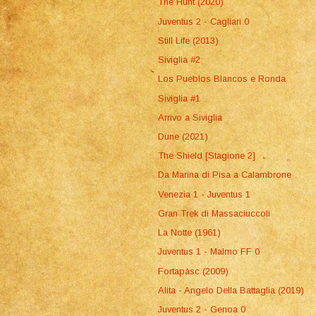
The Hunt (2020)
Juventus 2 - Cagliari 0
Still Life (2013)
Siviglia #2
Los Pueblos Blancos e Ronda
Siviglia #1
Arrivo a Siviglia
Dune (2021)
The Shield [Stagione 2]
Da Marina di Pisa a Calambrone
Venezia 1 - Juventus 1
Gran Trek di Massaciuccoli
La Notte (1961)
Juventus 1 - Malmo FF 0
Fortapàsc (2009)
Alita - Angelo Della Battaglia (2019)
Juventus 2 - Genoa 0