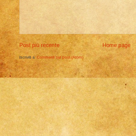
Post più recente
Home page
Iscriviti a:
Commenti sul post (Atom)