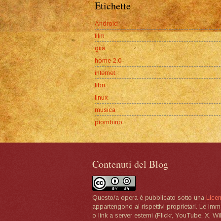
Etichette
Android
film
gita
home 2.0
internet
libri
linux
musica
piombino
Contenuti del Blog
Questo/a opera è pubblicato sotto una
Lice
appartengono ai rispettivi proprietari. Le im
o link a server esterni (Flickr, YouTube, X, W