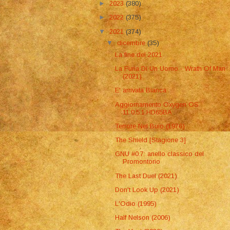
►
2023
(380)
►
2022
(375)
▼
2021
(374)
▼
dicembre
(35)
La fine del 2021
La Furia Di Un Uomo - Wrath Of Man
(2021)
E' arrivata Bianca
Aggiornamento Oxygen OS
11.0.5.1.HD65BA
Terrore Nel Buio (1976)
The Shield [Stagione 3]
GNU #0.7: anello classico del
Promontorio
The Last Duel (2021)
Don't Look Up (2021)
L'Odio (1995)
Half Nelson (2006)