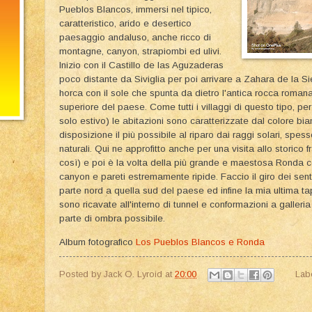
Pueblos Blancos, immersi nel tipico,
caratteristico, arido e desertico
paesaggio andaluso, anche ricco di
montagne, canyon, strapiombi ed ulivi.
Inizio con il Castillo de las Aguzaderas
poco distante da Siviglia per poi arrivare a Zahara de la Si
horca con il sole che spunta da dietro l'antica rocca romana
superiore del paese. Come tutti i villaggi di questo tipo, pe
solo estivo) le abitazioni sono caratterizzate dal colore bia
disposizione il più possibile al riparo dai raggi solari, spes
naturali. Qui ne approfitto anche per una visita allo storico 
così) e poi è la volta della più grande e maestosa Ronda c
canyon e pareti estremamente ripide. Faccio il giro dei sent
parte nord a quella sud del paese ed infine la mia ultima ta
sono ricavate all'interno di tunnel e conformazioni a galleria
parte di ombra possibile.
Album fotografico
Los Pueblos Blancos e Ronda
Posted by
Jack O. Lyroid
at
20:00
Lab