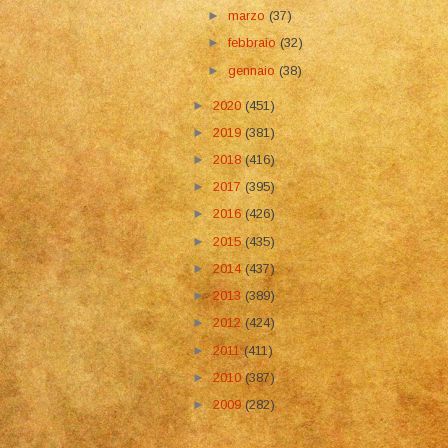
►
marzo
(37)
►
febbraio
(32)
►
gennaio
(38)
►
2020
(451)
►
2019
(381)
►
2018
(416)
►
2017
(395)
►
2016
(426)
►
2015
(435)
►
2014
(437)
►
2013
(389)
►
2012
(424)
►
2011
(411)
►
2010
(387)
►
2009
(282)