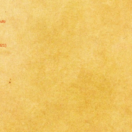
Gufo
021)