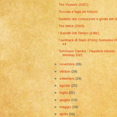
The Voyeurs (2021)
Toccata e fuga ad Arezzo
Sentiero del corbezzolo e grotta del 
The Witch (2015)
I Banditi Del Tempo (1981)
Cashback di Stato (Primo Semestre 2
#4
Tommaso Carrara - Haystack Heroes,
Westray 2021
►
novembre
(36)
►
ottobre
(28)
►
settembre
(28)
►
agosto
(25)
►
luglio
(32)
►
giugno
(19)
►
maggio
(28)
►
aprile
(36)