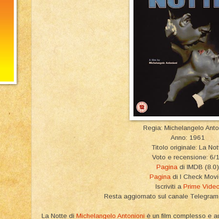
Regia: Michelangelo Anto
Anno: 1961
Titolo originale: La Not
Voto e recensione: 6/
Pagina
di IMDB (8.0)
Pagina
di I Check Mov
Iscriviti a
Prime Vide
Resta aggiornato sul canale Telegr
La Notte di
Michelangelo Antonioni
è un film complesso e a