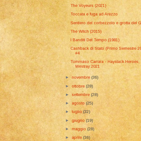
The Voyeurs (2021)
Toccata e fuga ad Arezzo
Sentiero del corbezzolo e grotta del 
The Witch (2015)
I Banditi Del Tempo (1981)
Cashback di Stato (Primo Semestre 2
#4
Tommaso Carrara - Haystack Heroes,
Westray 2021
►
novembre
(36)
►
ottobre
(28)
►
settembre
(28)
►
agosto
(25)
►
luglio
(32)
►
giugno
(19)
►
maggio
(28)
►
aprile
(36)