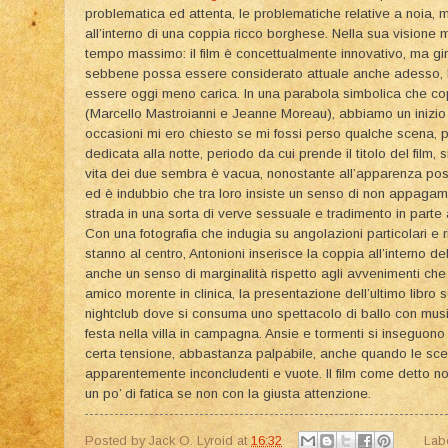
problematica ed attenta, le problematiche relative a noia, 
all’interno di una coppia ricco borghese. Nella sua visione 
tempo massimo: il film è concettualmente innovativo, ma gir
sebbene possa essere considerato attuale anche adesso, l
essere oggi meno carica. In una parabola simbolica che copr
(Marcello Mastroianni e Jeanne Moreau), abbiamo un inizio le
occasioni mi ero chiesto se mi fossi perso qualche scena, pe
dedicata alla notte, periodo da cui prende il titolo del film,
vita dei due sembra è vacua, nonostante all’apparenza poss
ed è indubbio che tra loro insiste un senso di non appagam
strada in una sorta di verve sessuale e tradimento in part
Con una fotografia che indugia su angolazioni particolari e r
stanno al centro, Antonioni inserisce la coppia all’interno de
anche un senso di marginalità rispetto agli avvenimenti che 
amico morente in clinica, la presentazione dell’ultimo libro sc
nightclub dove si consuma uno spettacolo di ballo con music
festa nella villa in campagna. Ansie e tormenti si inseguon
certa tensione, abbastanza palpabile, anche quando le sce
apparentemente inconcludenti e vuote. Il film come detto no
un po’ di fatica se non con la giusta attenzione.
Posted by
Jack O. Lyroid
at
16:32
Lab