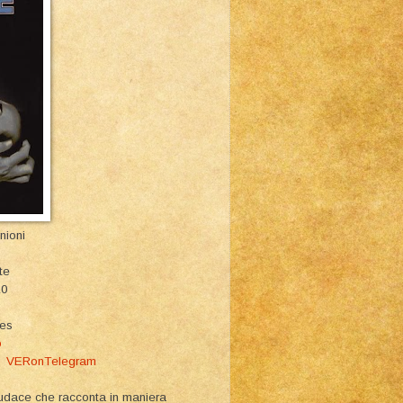
nioni
te
10
ies
o
am
VERonTelegram
udace che racconta in maniera