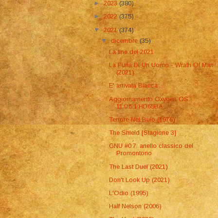
►
2023
(380)
►
2022
(375)
▼
2021
(374)
▼
dicembre
(35)
La fine del 2021
La Furia Di Un Uomo - Wrath Of Man
(2021)
E' arrivata Bianca
Aggiornamento Oxygen OS
11.0.5.1.HD65BA
Terrore Nel Buio (1976)
The Shield [Stagione 3]
GNU #0.7: anello classico del
Promontorio
The Last Duel (2021)
Don't Look Up (2021)
L'Odio (1995)
Half Nelson (2006)