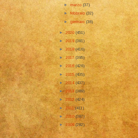
►
marzo
(37)
►
febbraio
(32)
►
gennaio
(38)
►
2020
(451)
►
2019
(381)
►
2018
(416)
►
2017
(395)
►
2016
(426)
►
2015
(435)
►
2014
(437)
►
2013
(389)
►
2012
(424)
►
2011
(411)
►
2010
(387)
►
2009
(282)