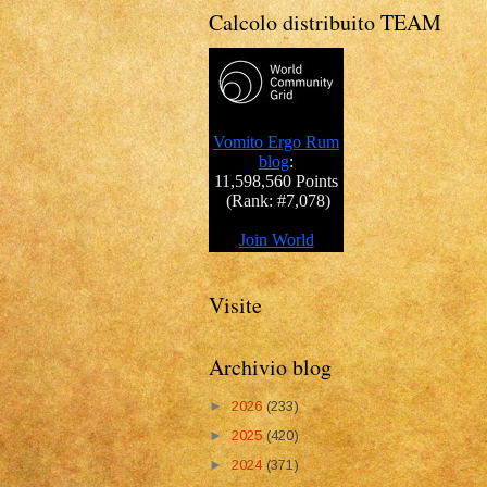
Calcolo distribuito TEAM
Visite
Archivio blog
►
2026
(233)
►
2025
(420)
►
2024
(371)