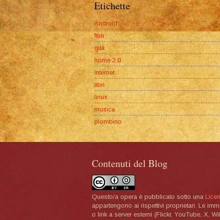
Etichette
Android
film
gita
home 2.0
internet
libri
linux
musica
piombino
Contenuti del Blog
Questo/a opera è pubblicato sotto una
Lice
appartengono ai rispettivi proprietari. Le im
o link a server esterni (Flickr, YouTube, X, W