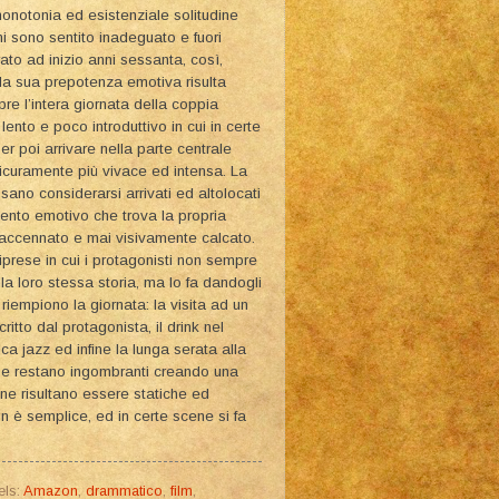
monotonia ed esistenziale solitudine
mi sono sentito inadeguato e fuori
ato ad inizio anni sessanta, così,
a sua prepotenza emotiva risulta
e l’intera giornata della coppia
nto e poco introduttivo in cui in certe
r poi arrivare nella parte centrale
 sicuramente più vivace ed intensa. La
ano considerarsi arrivati ed altolocati
ento emotivo che trova la propria
e accennato e mai visivamente calcato.
iprese in cui i protagonisti non sempre
lla loro stessa storia, ma lo fa dandogli
riempiono la giornata: la visita ad un
ritto dal protagonista, il drink nel
a jazz ed infine la lunga serata alla
o e restano ingombranti creando una
ne risultano essere statiche ed
n è semplice, ed in certe scene si fa
els:
Amazon
,
drammatico
,
film
,