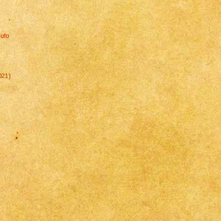
Gufo
021)