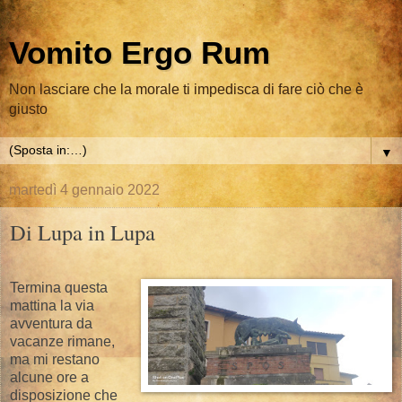
Vomito Ergo Rum
Non lasciare che la morale ti impedisca di fare ciò che è
giusto
▼
martedì 4 gennaio 2022
Di Lupa in Lupa
Termina questa
mattina la via
avventura da
vacanze rimane,
ma mi restano
alcune ore a
disposizione che