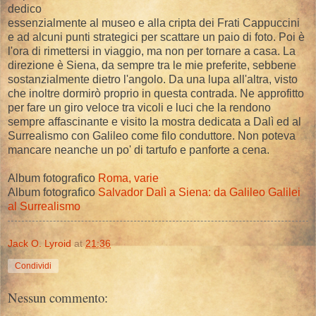
dedico
essenzialmente al museo e alla cripta dei Frati Cappuccini
e ad alcuni punti strategici per scattare un paio di foto. Poi è
l'ora di rimettersi in viaggio, ma non per tornare a casa. La
direzione è Siena, da sempre tra le mie preferite, sebbene
sostanzialmente dietro l'angolo. Da una lupa all'altra, visto
che inoltre dormirò proprio in questa contrada. Ne approfitto
per fare un giro veloce tra vicoli e luci che la rendono
sempre affascinante e visito la mostra dedicata a Dalì ed al
Surrealismo con Galileo come filo conduttore. Non poteva
mancare neanche un po' di tartufo e panforte a cena.
Album fotografico
Roma, varie
Album fotografico
Salvador Dalì a Siena: da Galileo Galilei
al Surrealismo
Jack O. Lyroid
at
21:36
Condividi
Nessun commento: