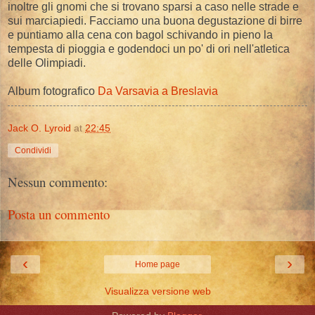
inoltre gli gnomi che si trovano sparsi a caso nelle strade e
sui marciapiedi. Facciamo una buona degustazione di birre
e puntiamo alla cena con bagol schivando in pieno la
tempesta di pioggia e godendoci un po' di ori nell'atletica
delle Olimpiadi.
Album fotografico
Da Varsavia a Breslavia
Jack O. Lyroid
at
22:45
Condividi
Nessun commento:
Posta un commento
‹
›
Home page
Visualizza versione web