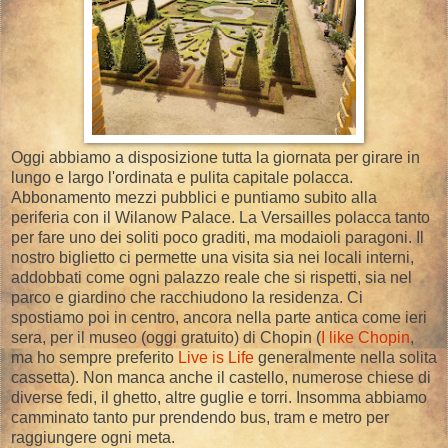
Oggi abbiamo a disposizione tutta la giornata per girare in
lungo e largo l'ordinata e pulita capitale polacca.
Abbonamento mezzi pubblici e puntiamo subito alla
periferia con il Wilanow Palace. La Versailles polacca tanto
per fare uno dei soliti poco graditi, ma modaioli paragoni. Il
nostro biglietto ci permette una visita sia nei locali interni,
addobbati come ogni palazzo reale che si rispetti, sia nel
parco e giardino che racchiudono la residenza. Ci
spostiamo poi in centro, ancora nella parte antica come ieri
sera, per il museo (oggi gratuito) di Chopin (
I like Chopin
,
ma ho sempre preferito
Live is Life
generalmente nella solita
cassetta). Non manca anche il castello, numerose chiese di
diverse fedi, il ghetto, altre guglie e torri. Insomma abbiamo
camminato tanto pur prendendo bus, tram e metro per
raggiungere ogni meta.