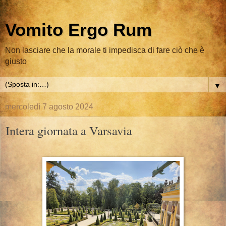
Vomito Ergo Rum
Non lasciare che la morale ti impedisca di fare ciò che è
giusto
▼
mercoledì 7 agosto 2024
Intera giornata a Varsavia