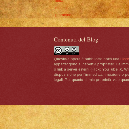
linux
musica
piombino
Contenuti del Blog
Questo/a opera è pubblicato sotto una
Lice
appartengono ai rispettivi proprietari. Le im
o link a server esterni (Flickr, YouTube, X, W
disposizione per l'immediata rimozione o per 
legali. Per quanto di mia proprietà, vale quan