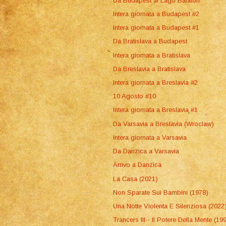
Da Budapest al Lago Balaton
Intera giornata a Budapest #2
Intera giornata a Budapest #1
Da Bratislava a Budapest
Intera giornata a Bratislava
Da Breslavia a Bratislava
Intera giornata a Breslavia #2
10 Agosto #10
Intera giornata a Breslavia #1
Da Varsavia a Breslavia (Wroclaw)
Intera giornata a Varsavia
Da Danzica a Varsavia
Arrivo a Danzica
La Casa (2021)
Non Sparate Sui Bambini (1978)
Una Notte Violenta E Silenziosa (2022
Trancers III - Il Potere Della Mente (19