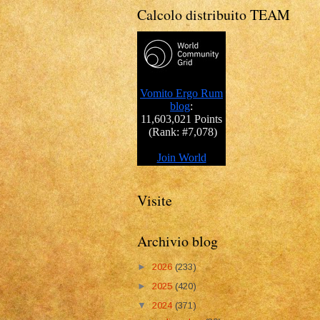
Calcolo distribuito TEAM
Visite
Archivio blog
►
2026
(233)
►
2025
(420)
▼
2024
(371)