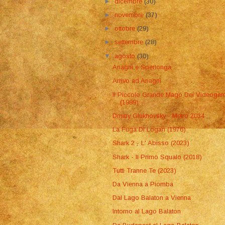
►
dicembre
(30)
►
novembre
(37)
►
ottobre
(29)
►
settembre
(28)
▼
agosto
(30)
Anagni e Sperlonga
Arrivo ad Anagni
Il Piccolo Grande Mago Dei Videoga
(1989)
Dmitry Glukhovsky - Metro 2034
La Fuga Di Logan (1976)
Shark 2 - L' Abisso (2023)
Shark - Il Primo Squalo (2018)
Tutti Tranne Te (2023)
Da Vienna a Piomba
Dal Lago Balaton a Vienna
Intorno al Lago Balaton