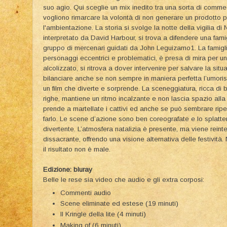
suo agio. Qui sceglie un mix inedito tra una sorta di comme
vogliono rimarcare la volontà di non generare un prodotto p
l'ambientazione. La storia si svolge la notte della vigilia 
interpretato da David Harbour, si trova a difendere una famig
gruppo di mercenari guidati da John Leguizamo1. La famigl
personaggi eccentrici e problematici, è presa di mira per u
alcolizzato, si ritrova a dover intervenire per salvare la si
bilanciare anche se non sempre in maniera perfetta l’umoris
un film che diverte e sorprende. La sceneggiatura, ricca di ba
righe, mantiene un ritmo incalzante e non lascia spazio al
prende a martellate i cattivi ed anche se può sembrare ripeti
farlo. Le scene d’azione sono ben coreografate e lo splatter
divertente. L’atmosfera natalizia è presente, ma viene reinte
dissacrante, offrendo una visione alternativa delle festività.
il risultato non è male.
Edizione: bluray
Belle le rese sia video che audio e gli extra corposi:
Commenti audio
Scene eliminate ed estese (19 minuti)
Il Kringle della lite (4 minuti)
Making of (6 minuti)