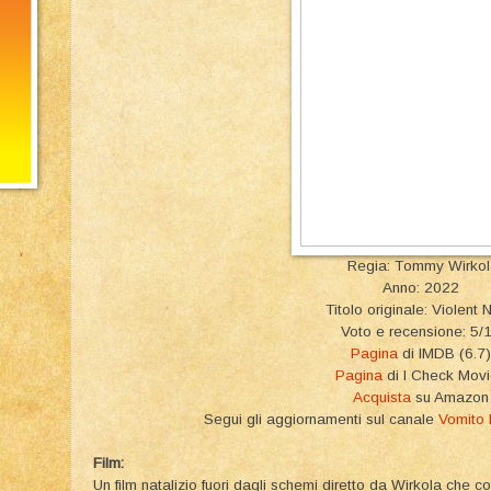
Regia: Tommy Wirkol
Anno: 2022
Titolo originale: Violent 
Voto e recensione: 5/
Pagina
di IMDB (6.7)
Pagina
di I Check Mov
Acquista
su Amazon
Segui gli aggiornamenti sul canale
Vomito
Film:
Un film natalizio fuori dagli schemi diretto da Wirkola che 