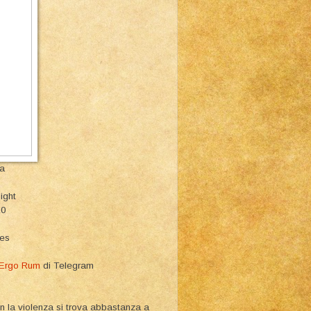
a
Night
10
ies
 Ergo Rum
di Telegram
con la violenza si trova abbastanza a