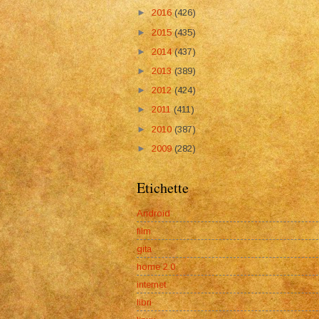
►
2016
(426)
►
2015
(435)
►
2014
(437)
►
2013
(389)
►
2012
(424)
►
2011
(411)
►
2010
(387)
►
2009
(282)
Etichette
Android
film
gita
home 2.0
internet
libri