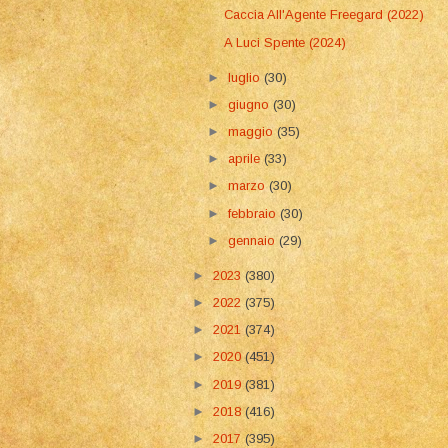
Caccia All'Agente Freegard (2022)
A Luci Spente (2024)
►
luglio
(30)
►
giugno
(30)
►
maggio
(35)
►
aprile
(33)
►
marzo
(30)
►
febbraio
(30)
►
gennaio
(29)
►
2023
(380)
►
2022
(375)
►
2021
(374)
►
2020
(451)
►
2019
(381)
►
2018
(416)
►
2017
(395)