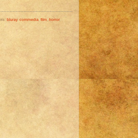
els:
bluray
,
commedia
,
film
,
horror
,