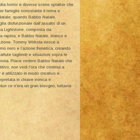
dia horror e diverse scene splatter che
er famiglie nonostante il tema e
di Natale, quando Babbo Natale,
lia disfunzionale dall’assalto di un
ia Lightstone, composta da
na rapina, e Babbo Natale, stanco e
tuazione. Tommy Wirkola riesce a
mo nero e l’azione frenetica, creando
ttute taglienti e situazioni sopra le
la noia. Piace vedere Babbo Natale che
tivo, non vedi l'ora che continui a
 è utilizzato in modo creativo e
rpretata in chiave ironica e
 Non ce n'era un gran bisogno, tuttavia