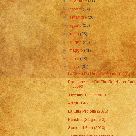
►
novembre
(31)
►
ottobre
(34)
►
settembre
(26)
►
agosto
(28)
►
luglio
(25)
►
giugno
(29)
►
maggio
(41)
►
aprile
(48)
▼
marzo
(51)
La Cosa Da Un Altro Mondo (1951)
Prossime gite On The Road con Car
cv590
Juventus 1 - Genoa 0
Artigli (1977)
La Città Proibita (2025)
Reacher [Stagione 3]
Sonic - Il Film (2020)