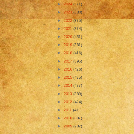
►
2024
(371)
►
2023
(380)
►
2022
(375)
►
2021
(374)
►
2020
(451)
►
2019
(381)
►
2018
(416)
►
2017
(395)
►
2016
(426)
►
2015
(435)
►
2014
(437)
►
2013
(389)
►
2012
(424)
►
2011
(411)
►
2010
(387)
►
2009
(282)