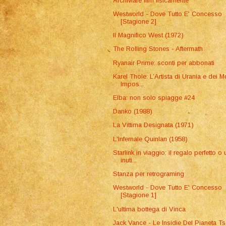
Archiviare film fisicamente
Westworld - Dove Tutto E' Concesso
[Stagione 2]
Il Magnifico West (1972)
The Rolling Stones - Aftermath
Ryanair Prime: sconti per abbonati
Karel Thole: L’Artista di Urania e dei 
Impos...
Elba: non solo spiagge #24
Danko (1988)
La Vittima Designata (1971)
L'Infernale Quinlan (1958)
Starlink in viaggio: il regalo perfetto o 
inuti...
Stanza per retrograming
Westworld - Dove Tutto E' Concesso
[Stagione 1]
L'ultima bottega di Vinca
Jack Vance - Le Insidie Del Pianeta Ts