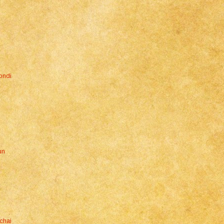
Mondi
un
chai