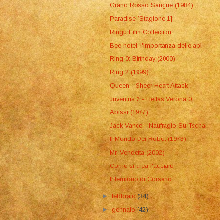
Grano Rosso Sangue (1984)
Paradise [Stagione 1]
Ringu Film Collection
Bee hotel: l'importanza delle api
Ring 0: Birthday (2000)
Ring 2 (1999)
Queen - Sheer Heart Attack
Juventus 2 - Hellas Verona 0
Abissi (1977)
Jack Vance - Naufragio Su Tschai
Il Mondo Dei Robot (1973)
Mr. Vendetta (2002)
Come si crea l'acciaio
Il territorio di Corsano
►
febbraio
(34)
►
gennaio
(42)