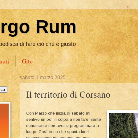
Ergo Rum
pedisca di fare ciò che è giusto
nuti
Gite
sabato 1 marzo 2025
Il territorio di Corsano
Con Marzo che inizia di sabato mi
sentivo un po' in colpa a non fare niente
nonostante non avessi programmato a
lungo. Così ecco che spunta fuori
un'escursione nel senese, ma non