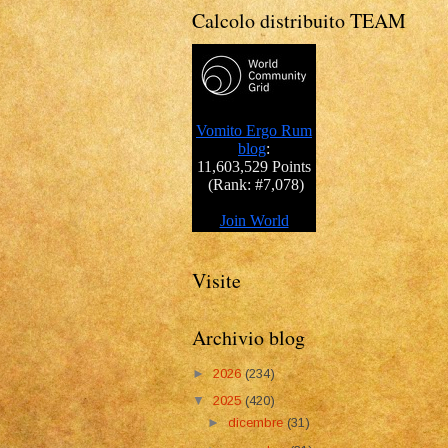
Calcolo distribuito TEAM
Visite
Archivio blog
►
2026
(234)
▼
2025
(420)
►
dicembre
(31)