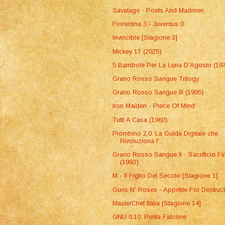
Savatage - Poets And Madmen
Fiorentina 3 - Juventus 0
Invincible [Stagione 3]
Mickey 17 (2025)
5 Bambole Per La Luna D'Agosto (19
Grano Rosso Sangue Trilogy
Grano Rosso Sangue III (1995)
Iron Maiden - Piece Of Mind
Tutti A Casa (1960)
Piombino 2.0: La Guida Digitale che
Rivoluziona l'...
Grano Rosso Sangue II - Sacrificio Fi
(1993)
M - Il Figlio Del Secolo [Stagione 1]
Guns N' Roses - Appetite For Destruc
MasterChef Italia [Stagione 14]
GNU 0.10: Punta Falcone