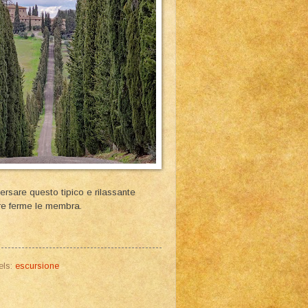
versare questo tipico e rilassante
re ferme le membra.
els:
escursione