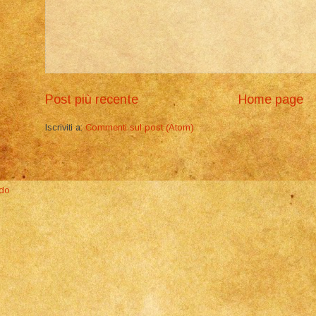
Post più recente
Home page
Iscriviti a:
Commenti sul post (Atom)
ado