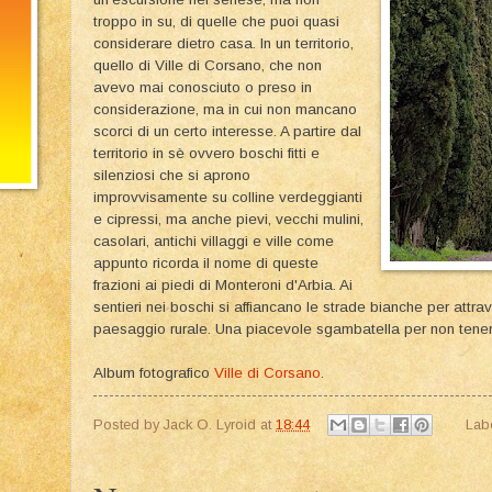
troppo in su, di quelle che puoi quasi
considerare dietro casa. In un territorio,
quello di Ville di Corsano, che non
avevo mai conosciuto o preso in
considerazione, ma in cui non mancano
scorci di un certo interesse. A partire dal
territorio in sè ovvero boschi fitti e
silenziosi che si aprono
improvvisamente su colline verdeggianti
e cipressi, ma anche pievi, vecchi mulini,
casolari, antichi villaggi e ville come
appunto ricorda il nome di queste
frazioni ai piedi di Monteroni d'Arbia. Ai
sentieri nei boschi si affiancano le strade bianche per attra
paesaggio rurale. Una piacevole sgambatella per non tene
Album fotografico
Ville di Corsano
.
Posted by
Jack O. Lyroid
at
18:44
Lab