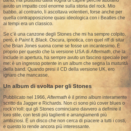
band, ma piuttosto dalla voglia di capire perché abbiano
avuto un impatto così enorme sulla storia del rock. Mio
babbo, al contrario, li ascoltava volentieri, forse anche per
quella contrapposizione quasi ideologica con i Beatles che
ai tempi era un classico.
Se c’è una canzone degli Stones che mi ha sempre colpito,
però, è
Paint It, Black
. Oscura, ipnotica, con quel riff di sitar
che Brian Jones suona come se fosse un incantesimo. È
proprio per questo che la versione USA di
Aftermath
, che la
include in apertura, ha sempre avuto un fascino speciale per
me: è un ingresso potente in un album che segna la maturità
della band. Quando presi il CD della versione UK, ero
ignaro che mancasse.
Un album di svolta per gli Stones
Pubblicato nel 1966,
Aftermath
è il primo album interamente
scritto da Jagger e Richards. Non ci sono più cover blues o
rock’n’roll: qui gli Stones cominciano davvero a definire il
loro stile, con testi più taglienti e arrangiamenti più
ambiziosi. È un disco che non cerca di piacere a tutti i costi,
e questo lo rende ancora più interessante.