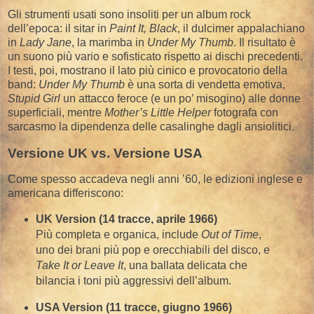
Gli strumenti usati sono insoliti per un album rock
dell’epoca: il sitar in
Paint It, Black
, il dulcimer appalachiano
in
Lady Jane
, la marimba in
Under My Thumb
. Il risultato è
un suono più vario e sofisticato rispetto ai dischi precedenti.
I testi, poi, mostrano il lato più cinico e provocatorio della
band:
Under My Thumb
è una sorta di vendetta emotiva,
Stupid Girl
un attacco feroce (e un po’ misogino) alle donne
superficiali, mentre
Mother’s Little Helper
fotografa con
sarcasmo la dipendenza delle casalinghe dagli ansiolitici.
Versione UK vs. Versione USA
Come spesso accadeva negli anni ’60, le edizioni inglese e
americana differiscono:
UK Version (14 tracce, aprile 1966)
Più completa e organica, include
Out of Time
,
uno dei brani più pop e orecchiabili del disco, e
Take It or Leave It
, una ballata delicata che
bilancia i toni più aggressivi dell’album.
USA Version (11 tracce, giugno 1966)