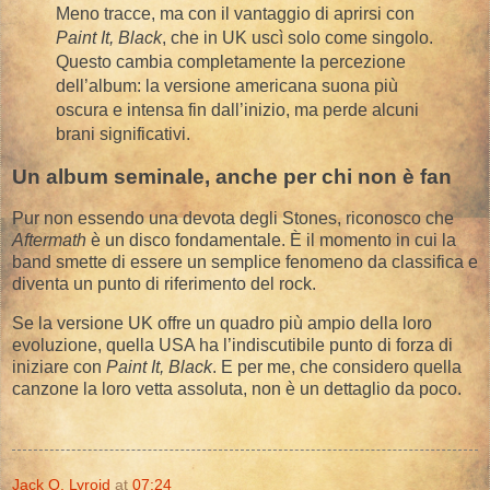
Meno tracce, ma con il vantaggio di aprirsi con
Paint It, Black
, che in UK uscì solo come singolo.
Questo cambia completamente la percezione
dell’album: la versione americana suona più
oscura e intensa fin dall’inizio, ma perde alcuni
brani significativi.
Un album seminale, anche per chi non è fan
Pur non essendo una devota degli Stones, riconosco che
Aftermath
è un disco fondamentale. È il momento in cui la
band smette di essere un semplice fenomeno da classifica e
diventa un punto di riferimento del rock.
Se la versione UK offre un quadro più ampio della loro
evoluzione, quella USA ha l’indiscutibile punto di forza di
iniziare con
Paint It, Black
. E per me, che considero quella
canzone la loro vetta assoluta, non è un dettaglio da poco.
Jack O. Lyroid
at
07:24