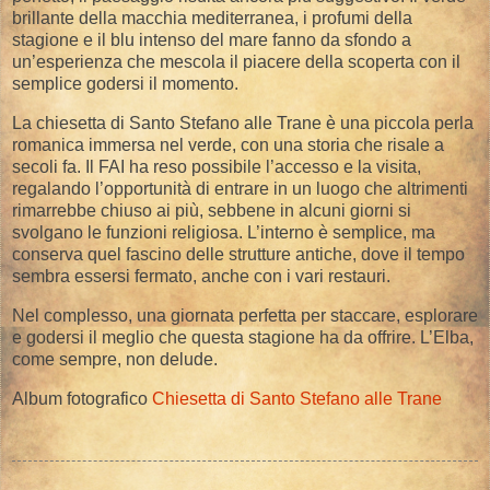
brillante della macchia mediterranea, i profumi della
stagione e il blu intenso del mare fanno da sfondo a
un’esperienza che mescola il piacere della scoperta con il
semplice godersi il momento.
La chiesetta di Santo Stefano alle Trane è una piccola perla
romanica immersa nel verde, con una storia che risale a
secoli fa. Il FAI ha reso possibile l’accesso e la visita,
regalando l’opportunità di entrare in un luogo che altrimenti
rimarrebbe chiuso ai più, sebbene in alcuni giorni si
svolgano le funzioni religiosa. L’interno è semplice, ma
conserva quel fascino delle strutture antiche, dove il tempo
sembra essersi fermato, anche con i vari restauri.
Nel complesso, una giornata perfetta per staccare, esplorare
e godersi il meglio che questa stagione ha da offrire. L’Elba,
come sempre, non delude.
Album fotografico
Chiesetta di Santo Stefano alle Trane