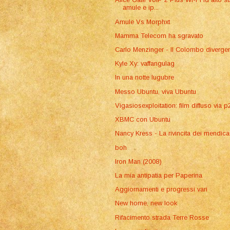
amule e ip...
Amule Vs Morphxt
Mamma Telecom ha sgravato
Carlo Menzinger - Il Colombo diverge
Kyle Xy: vaffangulag
In una notte lugubre
Messo Ubuntu, viva Ubuntu
Vigasiosexploitation: film diffuso via p
XBMC con Ubuntu
Nancy Kress - La rivincita dei mendica
boh
Iron Man (2008)
La mia antipatia per Paperina
Aggiornamenti e progressi vari
New home, new look
Rifacimento strada Terre Rosse