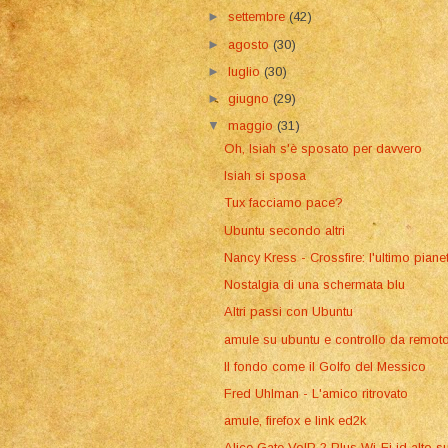
►
settembre
(42)
►
agosto
(30)
►
luglio
(30)
►
giugno
(29)
▼
maggio
(31)
Oh, Isiah s'è sposato per davvero
Isiah si sposa
Tux facciamo pace?
Ubuntu secondo altri
Nancy Kress - Crossfire: l'ultimo piane
Nostalgia di una schermata blu
Altri passi con Ubuntu
amule su ubuntu e controllo da remot
Il fondo come il Golfo del Messico
Fred Uhlman - L'amico ritrovato
amule, firefox e link ed2k
Alice Gate VoIP 2 Plus Wi-Fi id alto s