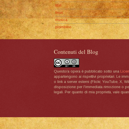
libri
linux
musica
piombino
Contenuti del Blog
Questo/a opera è pubblicato sotto una
Lice
appartengono ai rispettivi proprietari. Le im
o link a server esterni (Flickr, YouTube, X, W
disposizione per l'immediata rimozione o per 
legali. Per quanto di mia proprietà, vale quan