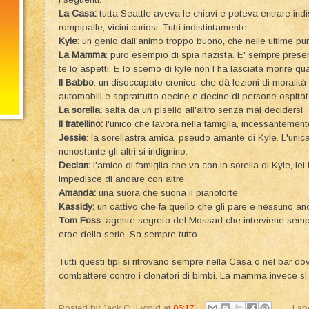
La Casa:
tutta Seattle aveva le chiavi e poteva entrare indi
rompipalle, vicini curiosi. Tutti indistintamente.
Kyle
: un genio dall'animo troppo buono, che nelle ultime punt
La Mamma
: puro esempio di spia nazista. E' sempre pres
te lo aspetti. E lo scemo di kyle non l ha lasciata morire 
Il Babbo
: un disoccupato cronico, che dà lezioni di moralità a
automobili e soprattutto decine e decine di persone ospitat
La sorella:
salta da un pisello all'altro senza mai decidersi
Il fratellino:
l'unico che lavora nella famiglia, incessantement
Jessie
: la sorellastra amica, pseudo amante di Kyle. L'unica 
nonostante gli altri si indignino.
Declan:
l'amico di famiglia che va con la sorella di Kyle, lei
impedisce di andare con altre
Amanda:
una suora che suona il pianoforte
Kassidy:
un cattivo che fa quello che gli pare e nessuno a
Tom Foss
: agente segreto del Mossad che interviene sempre 
eroe della serie. Sa sempre tutto.
Tutti questi tipi si ritrovano sempre nella Casa o nel bar dov
combattere contro i clonatori di bimbi. La mamma invece si 
Posted by
Jack O. Lyroid
at
06:17
Lab