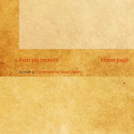
Post più recente
Home page
Iscriviti a:
Commenti sul post (Atom)