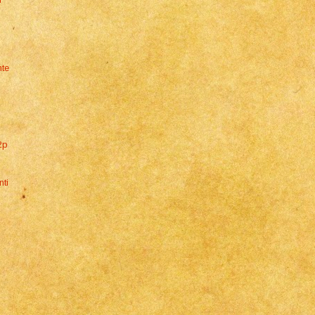
nte
2p
nti