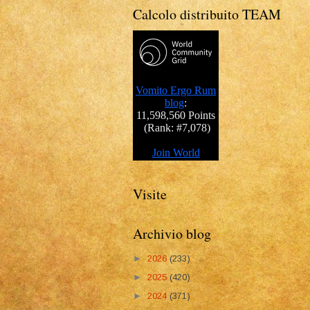
Calcolo distribuito TEAM
Visite
Archivio blog
►
2026
(233)
►
2025
(420)
►
2024
(371)