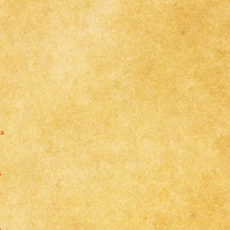
ta
o
u