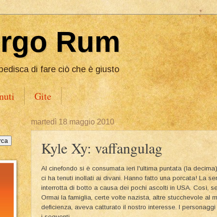
Ergo Rum
pedisca di fare ciò che è giusto
nuti
Gite
martedì 18 maggio 2010
Kyle Xy: vaffangulag
Al cinefondo si è consumata ieri l'ultima puntata (la decima)
ci ha tenuti inollati ai divani. Hanno fatto una porcata! La 
interrotta di botto a causa dei pochi ascolti in USA. Così, 
Ormai la famiglia, certe volte nazista, altre stucchevole al 
deficienza, aveva catturato il nostro interesse. I personaggi
i seguenti.