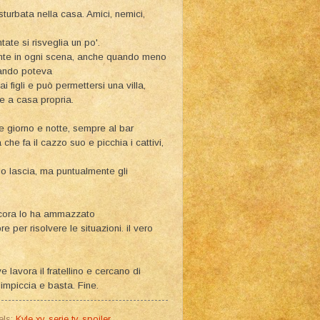
sturbata nella casa. Amici, nemici,
ate si risveglia un po'.
ente in ogni scena, anche quando meno
quando poteva
i figli e può permettersi una villa,
e a casa propria.
e giorno e notte, sempre al bar
che fa il cazzo suo e picchia i cattivi,
 lo lascia, ma puntualmente gli
ncora lo ha ammazzato
per risolvere le situazioni. il vero
e lavora il fratellino e cercano di
impiccia e basta. Fine.
els:
Kyle xy
,
serie tv
,
spoiler