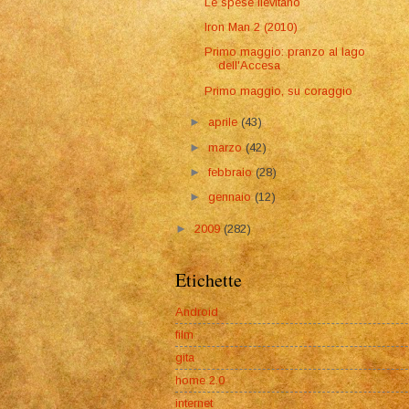
Le spese lievitano
Iron Man 2 (2010)
Primo maggio: pranzo al lago
dell'Accesa
Primo maggio, su coraggio
►
aprile
(43)
►
marzo
(42)
►
febbraio
(28)
►
gennaio
(12)
►
2009
(282)
Etichette
Android
film
gita
home 2.0
internet