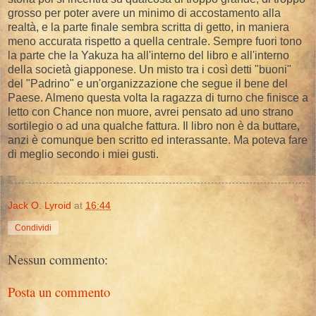
grosso per poter avere un minimo di accostamento alla
realtà, e la parte finale sembra scritta di getto, in maniera
meno accurata rispetto a quella centrale. Sempre fuori tono
la parte che la Yakuza ha all'interno del libro e all'interno
della società giapponese. Un misto tra i così detti "buoni"
del "Padrino" e un'organizzazione che segue il bene del
Paese. Almeno questa volta la ragazza di turno che finisce a
letto con Chance non muore, avrei pensato ad uno strano
sortilegio o ad una qualche fattura. Il libro non è da buttare,
anzi è comunque ben scritto ed interassante. Ma poteva fare
di meglio secondo i miei gusti.
Jack O. Lyroid
at
16:44
Condividi
Nessun commento:
Posta un commento