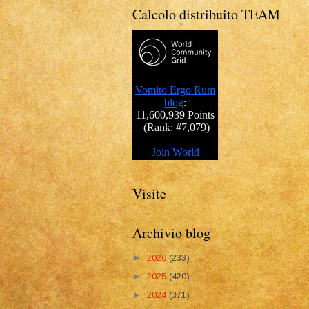
Calcolo distribuito TEAM
Visite
Archivio blog
►
2026
(233)
►
2025
(420)
►
2024
(371)