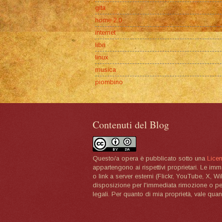
gita
home 2.0
internet
libri
linux
musica
piombino
Contenuti del Blog
Questo/a opera è pubblicato sotto una
Lice
appartengono ai rispettivi proprietari. Le im
o link a server esterni (Flickr, YouTube, X, W
disposizione per l'immediata rimozione o per 
legali. Per quanto di mia proprietà, vale quan