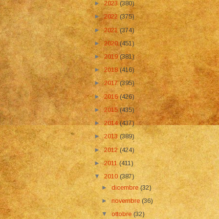
►
2023
(380)
►
2022
(375)
►
2021
(374)
►
2020
(451)
►
2019
(381)
►
2018
(416)
►
2017
(395)
►
2016
(426)
►
2015
(435)
►
2014
(437)
►
2013
(389)
►
2012
(424)
►
2011
(411)
▼
2010
(387)
►
dicembre
(32)
►
novembre
(36)
▼
ottobre
(32)