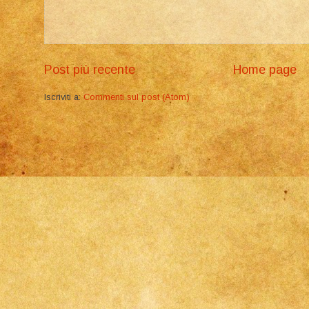
Post più recente
Home page
Iscriviti a:
Commenti sul post (Atom)