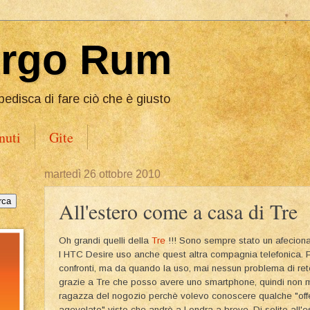
Ergo Rum
pedisca di fare ciò che è giusto
nuti
Gite
martedì 26 ottobre 2010
All'estero come a casa di Tre
Oh grandi quelli della
Tre
!!! Sono sempre stato un afecio
l HTC Desire uso anche quest altra compagnia telefonica. P
confronti, ma da quando la uso, mai nessun problema di rete
grazie a Tre che posso avere uno smartphone, quindi non m
ragazza del nogozio perchè volevo conoscere qualche "offe
agevolato" visto che andrò a Londra a breve. Di solito all'e