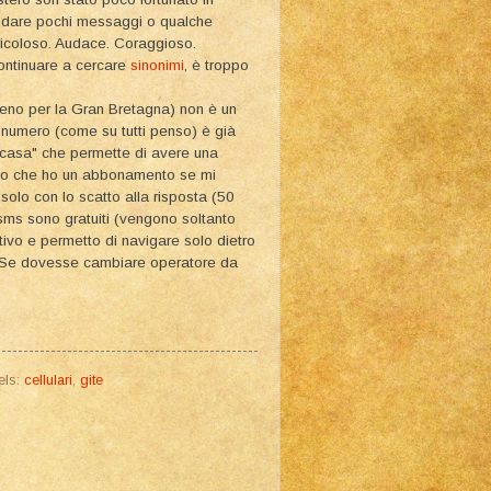
andare pochi messaggi o qualche
ericoloso. Audace. Coraggioso.
continuare a cercare
sinonimi
, è troppo
meno per la Gran Bretagna) non è un
 numero (come su tutti penso) è già
 casa" che permette di avere una
Io che ho un abbonamento se mi
solo con lo scatto alla risposta (50
sms sono gratuiti (vengono soltanto
ttivo e permetto di navigare solo dietro
llo. Se dovesse cambiare operatore da
els:
cellulari
,
gite