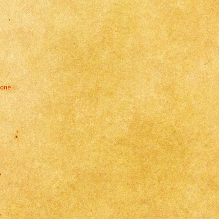
ione
e
P