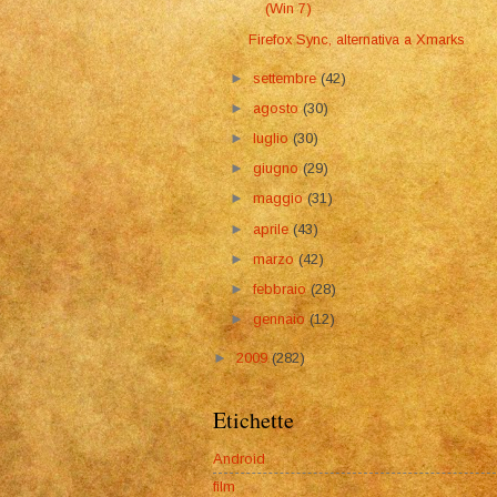
(Win 7)
Firefox Sync, alternativa a Xmarks
►
settembre
(42)
►
agosto
(30)
►
luglio
(30)
►
giugno
(29)
►
maggio
(31)
►
aprile
(43)
►
marzo
(42)
►
febbraio
(28)
►
gennaio
(12)
►
2009
(282)
Etichette
Android
film