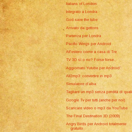
Italians of London
Integrato a Londra
God save the tube
Arrivato da gettons
Partenza per Londra
Pacific Wings per Android
All'estero come a casa di Tre
TV 3D sì o no? Forse forse...
Aggiornato Yutube per Android
All2mp3: convertire in mp3
Simulatore d'alba
Tagliare un mp3 senza perdità di quali
Google Tv per tutti (anche per noi)
Scaricare video o mp3 da YouTube
The Final Destination 3D (2009)
Angry Birds per Android totalmente
gratuito.