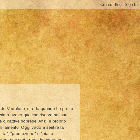
nado Vodafone, ma da quando ho preso
rima avevo qualche riserva nei suoi
 o cattive soprese. Anzi, è proprio
i lamento. Oggi vado a sentire la
rta", "promozione" o "piano
stero son stato poco fortunato in