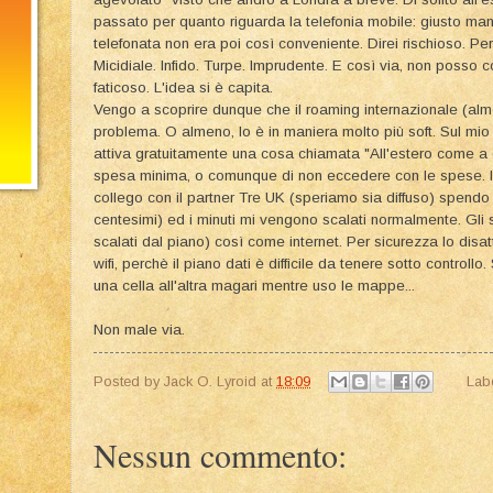
passato per quanto riguarda la telefonia mobile: giusto m
telefonata non era poi così conveniente. Direi rischioso. P
Micidiale. Infido. Turpe. Imprudente. E così via, non posso 
faticoso. L'idea si è capita.
Vengo a scoprire dunque che il roaming internazionale (al
problema. O almeno, lo è in maniera molto più soft. Sul mio
attiva gratuitamente una cosa chiamata "All'estero come a
spesa minima, o comunque di non eccedere con le spese. 
collego con il partner Tre UK (speriamo sia diffuso) spendo 
centesimi) ed i minuti mi vengono scalati normalmente. Gli 
scalati dal piano) così come internet. Per sicurezza lo disa
wifi, perchè il piano dati è difficile da tenere sotto contro
una cella all'altra magari mentre uso le mappe...
Non male via.
Posted by
Jack O. Lyroid
at
18:09
Lab
Nessun commento: