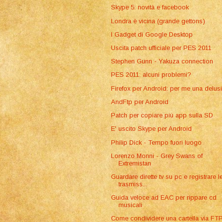
Skype 5: novità e facebook
Londra è vicina (grande gettons)
I Gadget di Google Desktop
Uscita patch ufficiale per PES 2011
Stephen Gunn - Yakuza connection
PES 2011: alcuni problemi?
Firefox per Android: per me una delus
AndFtp per Android
Patch per copiare più app sulla SD
E' uscito Skype per Android
Philip Dick - Tempo fuori luogo
Lorenzo Monni - Grey Swans of
Extremistan
Guardare dirette tv su pc e registrare l
trasmiss...
Guida veloce ad EAC per rippare cd
musicali
Come condividere una cartella via FT