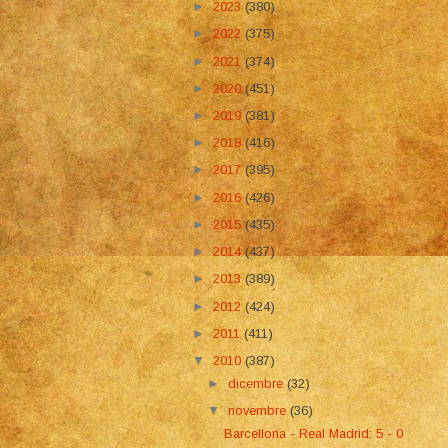
►
2023
(380)
►
2022
(375)
►
2021
(374)
►
2020
(451)
►
2019
(381)
►
2018
(416)
►
2017
(395)
►
2016
(426)
►
2015
(435)
►
2014
(437)
►
2013
(389)
►
2012
(424)
►
2011
(411)
▼
2010
(387)
►
dicembre
(32)
▼
novembre
(36)
Barcellona - Real Madrid: 5 - 0