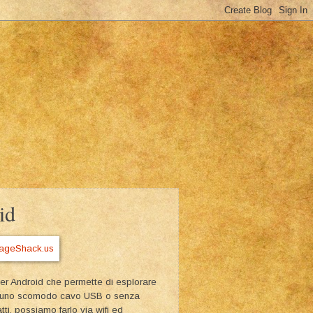
id
per Android che permette di esplorare
 di uno scomodo cavo USB o senza
ti, possiamo farlo via wifi ed