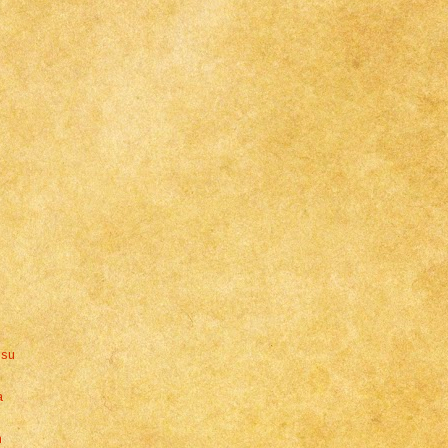
 su
a
n