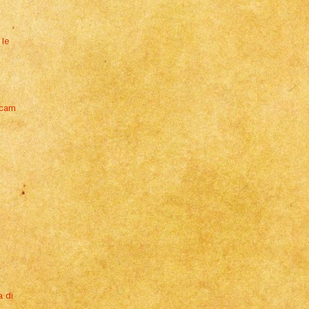
 le
bcam
a di