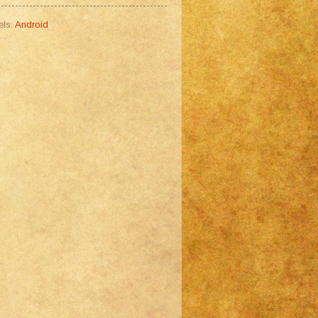
els:
Android