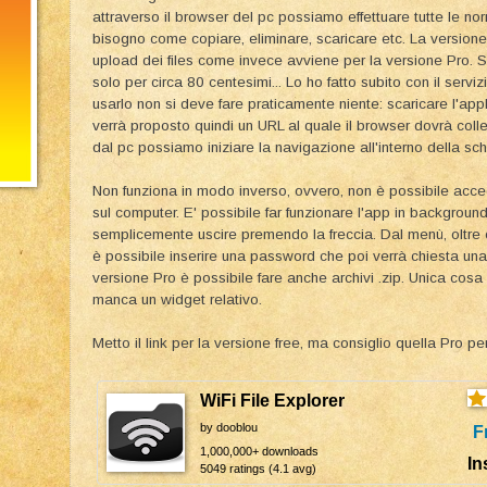
attraverso il browser del pc possiamo effettuare tutte le no
bisogno come copiare, eliminare, scaricare etc. La versione
upload dei files come invece avviene per la versione Pro. Si
solo per circa 80 centesimi... Lo ho fatto subito con il servi
usarlo non si deve fare praticamente niente: scaricare l'appl
verrà proposto quindi un URL al quale il browser dovrà colle
dal pc possiamo iniziare la navigazione all'interno della s
Non funziona in modo inverso, ovvero, non è possibile acced
sul computer. E' possibile far funzionare l'app in backgrou
semplicemente uscire premendo la freccia. Dal menù, oltre 
è possibile inserire una password che poi verrà chiesta una 
versione Pro è possibile fare anche archivi .zip. Unica cosa
manca un widget relativo.
Metto il link per la versione free, ma consiglio quella Pro per 
WiFi File Explorer
by dooblou
F
1,000,000+ downloads
In
5049 ratings (4.1 avg)