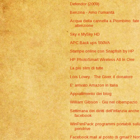
Defendor (2009)
Benzina - Amo l'umanità
Acqua della cannella a Piombino: fate
attenzione
Sky e MySky HD
APC Back ups 550VA
Stampe online con Snapfish by HP
HP PhotoSmart Wireless All In One
La più slim di tutte
Lois Lowry - The Giver, il donatore
E' arrivato Amazon in Italia
Appiattimento dei blog
William Gibson - Giù nel ciberspazio
Settimana dei diritti dell'infanzia anche
facebook
WinPenPack: programmi portabili sull
pendrive
Facebook mail al posto di gmail? No