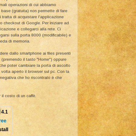
rmali operazioni di cui abbiamo
 base (gratuita) non permette di fare
 tratta di acquistare l'applicazione
zio checkout di Google. Per iniziare ad
icazione e collegarci alla rete. Ci
garsi sulla porta 8000 (modificabile) e
cheda di memoria.
ere dallo smartphone ai files presenti
nd (premendo il tasto "Home") oppure
che poter cambiare la porta di ascolto
volta aperto il browser sul pc. Con la
 negativa che ho riscontrato è che
il costo di un caffè.
4.1
ree
stall