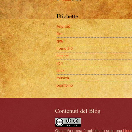
Etichette
Android
film
gita
home 2.0
internet
libri
linux
musica
piombino
Contenuti del Blog
Questo/a opera è pubblicato sotto una
Lice