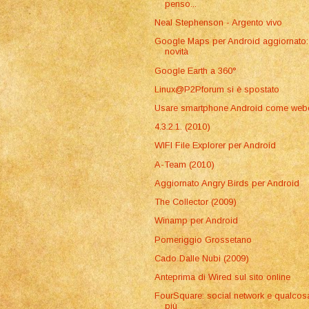
penso...
Neal Stephenson - Argento vivo
Google Maps per Android aggiornato:
novità
Google Earth a 360°
Linux@P2Pforum si è spostato
Usare smartphone Android come we
4.3.2.1. (2010)
WIFI File Explorer per Android
A-Team (2010)
Aggiornato Angry Birds per Android
The Collector (2009)
Winamp per Android
Pomeriggio Grossetano
Cado Dalle Nubi (2009)
Anteprima di Wired sul sito online
FourSquare: social network e qualcos
più