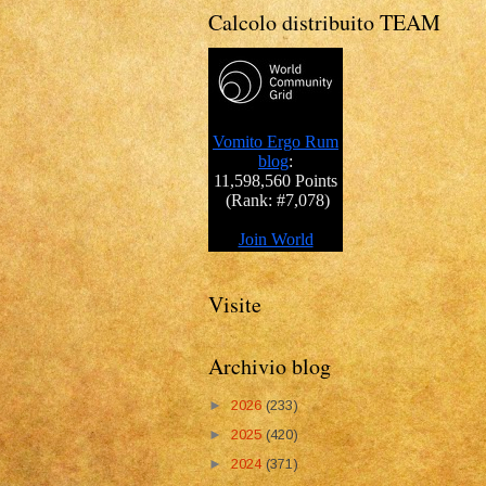
Calcolo distribuito TEAM
Visite
Archivio blog
►
2026
(233)
►
2025
(420)
►
2024
(371)