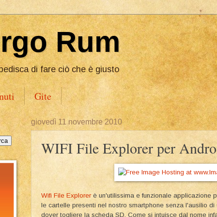
Ergo Rum
pedisca di fare ciò che è giusto
nuti
Gite
giovedì 11 novembre 2010
WIFI File Explorer per Andro
Wifi File Explorer
è un'utilissima e funzionale applicazione 
le cartelle presenti nel nostro smartphone senza l'ausilio
dover togliere la scheda SD. Come si intuisce dal nome infat