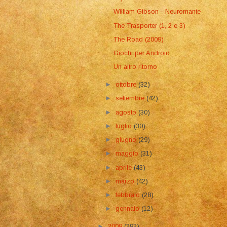
William Gibson - Neuromante
The Trasporter (1, 2 e 3)
The Road (2009)
Giochi per Android
Un altro ritorno
►
ottobre
(32)
►
settembre
(42)
►
agosto
(30)
►
luglio
(30)
►
giugno
(29)
►
maggio
(31)
►
aprile
(43)
►
marzo
(42)
►
febbraio
(28)
►
gennaio
(12)
►
2009
(282)