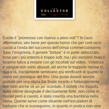
Esiste il "promosso con riserva a pieni voti"? In caso
affermativo, ven bene per questo horror che per certi versi
cavalca l'onda del successo dell'ormai commercialissimo
Saw, l'enigmista. Il genere "torture" è in parte abbozzato,
forse per i più estremi è troppo soft, ma i più sensibili invece
faranno fatica a restare con gli incollati sul video. Violenza
e sangue non sono abusati, ed anche le trappole messe in
qua e là, inizialmente sembrano più terrificanti di quanto lo
siano nel proseguo del film. Una gusta dosedi sevizie
gratuite per una storia dal finale incerto e fortunatamente
non lieto anche se un po' scontato. Il dolore che trasuda
dalle vittime designate è decisamente forte, non come in
Hostel però e cavolo, è stata inserita una bambina nella
storia. Queste serve come diluente nell'escalation di
barbarie che si susseguono, in quanto in pratica non vine