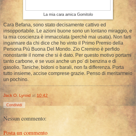
La mia cara amica Gomitolo
Cara Befana, sono stato decisamente cattivo ed
insopportabile. Le azioni buone sono un lontano miraggio, e
la mia coscienza è immacolata (perchè mai usata). Non farti
ingannare da chi dice che ho vinto il Primo Premio della
Persona Più Buona Del Mondo. Zio Cremino è perfido
nonostante il nome che si è dato. Per questo motivo portami
tanto carbone, e se vuoi anche un po' di benzina e di
gasolio. Taniche, bidoni o barali, non fa differenza. Porta
tutto insieme, accise comprese grazie. Penso di meritarmelo
un pochino.
Jack O. Lyroid
at
10:42
Condividi
Nessun commento:
Posta un commento