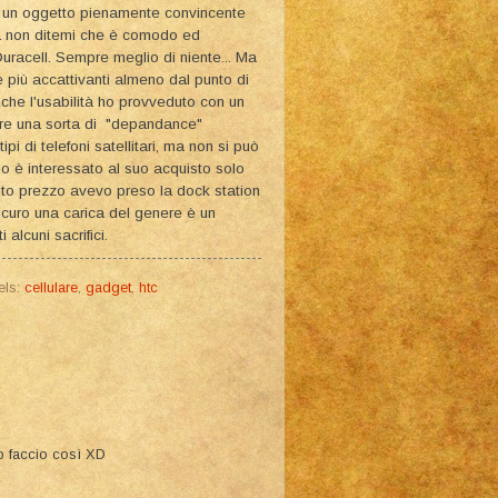
o un oggetto pienamente convincente
 ma non ditemi che è comodo ed
racell. Sempre meglio di niente... Ma
 più accattivanti almeno dal punto di
che l'usabilità ho provveduto con un
re una sorta di "depandance"
pi di telefoni satellitari, ma non si può
o è interessato al suo acquisto solo
lito prezzo avevo preso la dock station
icuro una carica del genere è un
alcuni sacrifici.
els:
cellulare
,
gadget
,
htc
io faccio così XD