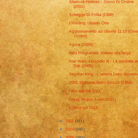
Sherlock Holmes - Gioco Di Ombre
(2011)
Schegge Di Follia (1988)
Clouding: Ubuntu One
Aggiornamento ad Ubuntu 11.10 (Onei
Ocelot)
Agora (2009)
Italia Programmi: statene alla larga
Star Wars: Episodio III - La vendetta d
Sith (2005)
Stephen King - L'ombra Dello Scorpi
2001: Odissea Nello Spazio (1968)
I libri letti nel 2011
Crazy, Stupid, Love (2011)
Eccoci nel 2012
►
2011
(411)
►
2010
(387)
►
2009
(282)