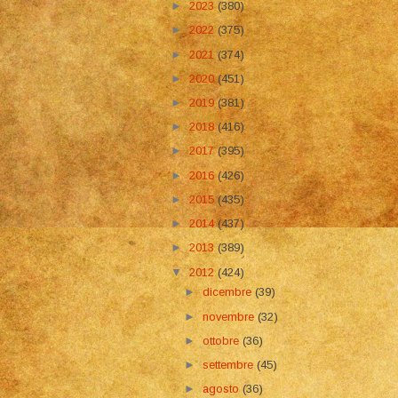
►
2023
(380)
►
2022
(375)
►
2021
(374)
►
2020
(451)
►
2019
(381)
►
2018
(416)
►
2017
(395)
►
2016
(426)
►
2015
(435)
►
2014
(437)
►
2013
(389)
▼
2012
(424)
►
dicembre
(39)
►
novembre
(32)
►
ottobre
(36)
►
settembre
(45)
►
agosto
(36)