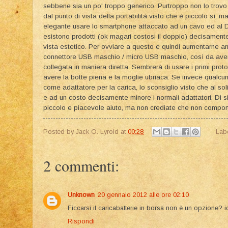
sebbene sia un po' troppo generico. Purtroppo non lo trov
dal punto di vista della portabilità visto che è piccolo sì,
elegante usare lo smartphone attaccato ad un cavo ed al Du
esistono prodotti (ok magari costosi il doppio) decisamente
vista estetico. Per ovviare a questo e quindi aumentarne an
connettore USB maschio / micro USB maschio, così da ave
collegata in maniera diretta. Sembrerà di usare i primi prototi
avere la botte piena e la moglie ubriaca. Se invece qualcun
come adattatore per la carica, lo sconsiglio visto che al so
e ad un costo decisamente minore i normali adattatori. Di s
piccolo e piacevole aiuto, ma non crediate che non comporti 
Posted by
Jack O. Lyroid
at
00:28
Lab
2 commenti:
Unknown
20 gennaio 2012 alle ore 02:10
Ficcarsi il caricabatterie in borsa non è un opzione? 
Rispondi