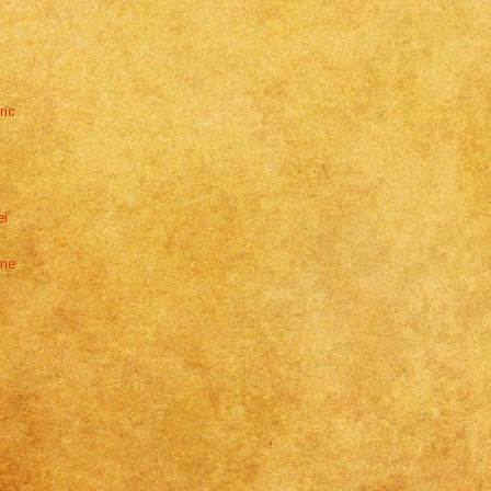
ric
ei
one