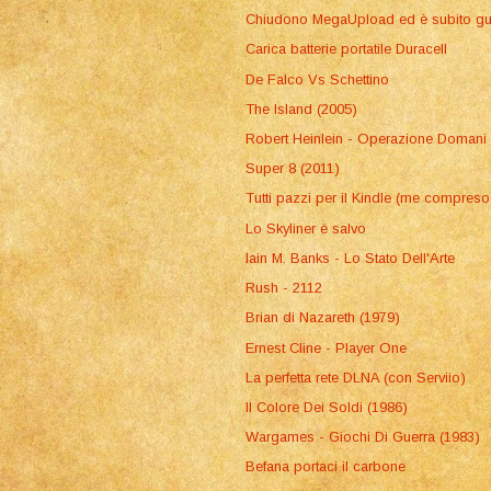
Chiudono MegaUpload ed è subito gu
Carica batterie portatile Duracell
De Falco Vs Schettino
The Island (2005)
Robert Heinlein - Operazione Domani
Super 8 (2011)
Tutti pazzi per il Kindle (me compreso
Lo Skyliner è salvo
Iain M. Banks - Lo Stato Dell'Arte
Rush - 2112
Brian di Nazareth (1979)
Ernest Cline - Player One
La perfetta rete DLNA (con Serviio)
Il Colore Dei Soldi (1986)
Wargames - Giochi Di Guerra (1983)
Befana portaci il carbone