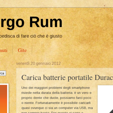
Ergo Rum
pedisca di fare ciò che è giusto
nuti
Gite
venerdì 20 gennaio 2012
Carica batterie portatile Durac
Uno dei maggiori problemi degli smartphone
risiede nella durata della batteria: è un vero e
proprio dente che duole, possiamo farci poco
o niente. Fortunatamente è possibile caricarli
quasi ovunque ci sia un computer via USB, ma
non sempre basta. Per questo ci sono a