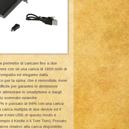
che permette di caricare fino a due
 avere con sè una carica di 1800 mAh di
 compatta ed elegante dalla
co per la spina, che è removibile. Avrei
ficile per garantire le dimensioni
per alimentare lo smartphone e dargli
utto sommato neanche
 3% è passato al 94% con una carica
carica multipla di due device ed il
r il mini USB. In questo modo è
sempio il Kindle o il Tom Tom). Provato
tore relativo alla carica disponibile,