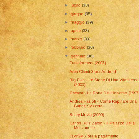
►
luglio
(30)
►
giugno
(35)
►
maggio
(39)
►
aprile
(33)
►
marzo
(33)
►
febbraio
(30)
▼
gennaio
(36)
Transformers (2007)
Area Clienti 3 per Android
Big Fish - Le Storie Di Una Vita Incred
(2003)
Gattaca - La Porta Dell'Universo (1997
Andrea Fazioli - Come Rapinare Una
Banca Svizzera
Scary Movie (2000)
Carlos Ruiz Zafòn - Il Palazzo Della
Mezzanotte
JaxtrSMS ora a pagamento