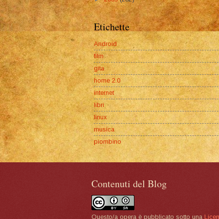
Etichette
Android
film
gita
home 2.0
internet
libri
linux
musica
piombino
Contenuti del Blog
Questo/a opera è pubblicato sotto una
Lice