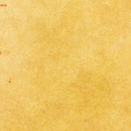
erra
)