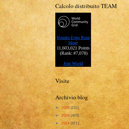
Calcolo distribuito TEAM
Visite
Archivio blog
►
2026
(233)
►
2025
(420)
►
2024
(371)