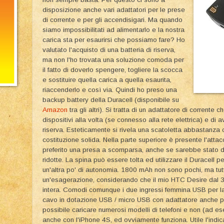
disposizione anche vari adattatori per le prese
di corrente e per gli accendisigari. Ma quando
siamo impossibilitati ad alimentarlo e la nostra
carica sta per esaurirsi che possiamo fare? Ho
valutato l'acquisto di una batteria di riserva,
ma non l'ho trovata una soluzione comoda per
il fatto di doverlo spengere, togliere la scocca
e sostituire quella carica a quella esaurita,
riaccenderlo e così via. Quindi ho preso una
backup battery della Duracell (disponibile su
Amazon
tra gli altri). Si tratta di un adattatore di corrente 
dispositivi alla volta (se connesso alla rete elettrica) e di
riserva. Esteticamente si rivela una scatoletta abbastanza
costituzione solida. Nella parte superiore è presente l'attac
preferito una presa a scomparsa, anche se sarebbe stato dif
ridotte. La spina può essere tolta ed utilizzare il Duracell 
un'altra po' di autonomia. 1800 mAh non sono pochi, ma t
un'esagerazione, considerando che il mio HTC Desire dal
intera. Comodi comunque i due ingressi femmina USB per la 
cavo in dotazione USB / micro USB con adattatore anche pe
possibile caricare numerosi modelli di telefoni e non (ad e
anche con l'iPhone 4S, ed ovviamente funziona. Utile l'indica