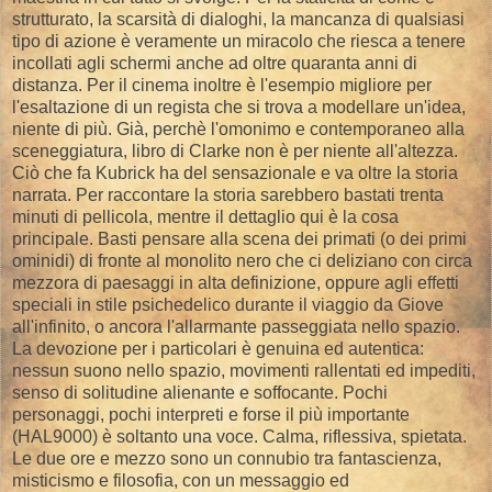
strutturato, la scarsità di dialoghi, la mancanza di qualsiasi
tipo di azione è veramente un miracolo che riesca a tenere
incollati agli schermi anche ad oltre quaranta anni di
distanza. Per il cinema inoltre è l'esempio migliore per
l'esaltazione di un regista che si trova a modellare un'idea,
niente di più. Già, perchè l'omonimo e contemporaneo alla
sceneggiatura, libro di Clarke non è per niente all'altezza.
Ciò che fa Kubrick ha del sensazionale e va oltre la storia
narrata. Per raccontare la storia sarebbero bastati trenta
minuti di pellicola, mentre il dettaglio qui è la cosa
principale. Basti pensare alla scena dei primati (o dei primi
ominidi) di fronte al monolito nero che ci deliziano con circa
mezzora di paesaggi in alta definizione, oppure agli effetti
speciali in stile psichedelico durante il viaggio da Giove
all'infinito, o ancora l'allarmante passeggiata nello spazio.
La devozione per i particolari è genuina ed autentica:
nessun suono nello spazio, movimenti rallentati ed impediti,
senso di solitudine alienante e soffocante. Pochi
personaggi, pochi interpreti e forse il più importante
(HAL9000) è soltanto una voce. Calma, riflessiva, spietata.
Le due ore e mezzo sono un connubio tra fantascienza,
misticismo e filosofia, con un messaggio ed