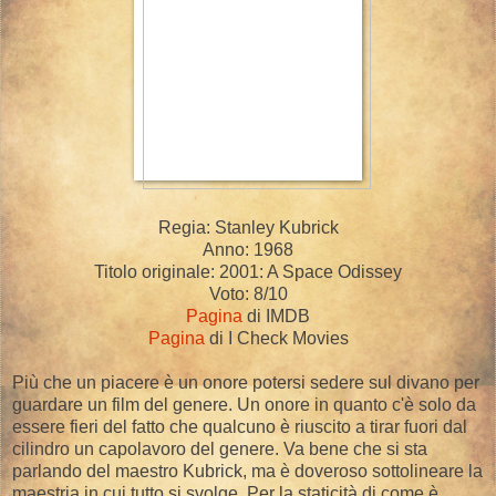
Regia: Stanley Kubrick
Anno: 1968
Titolo originale: 2001: A Space Odissey
Voto: 8/10
Pagina
di IMDB
Pagina
di I Check Movies
Più che un piacere è un onore potersi sedere sul divano per
guardare un film del genere. Un onore in quanto c'è solo da
essere fieri del fatto che qualcuno è riuscito a tirar fuori dal
cilindro un capolavoro del genere. Va bene che si sta
parlando del maestro Kubrick, ma è doveroso sottolineare la
maestria in cui tutto si svolge. Per la staticità di come è