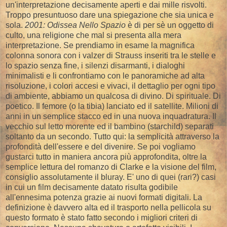
un'interpretazione decisamente aperti e dai mille risvolti.
Troppo presuntuoso dare una spiegazione che sia unica e
sola.
2001: Odissea Nello Spazio
è di per sè un oggetto di
culto, una religione che mal si presenta alla mera
interpretazione. Se prendiamo in esame la magnifica
colonna sonora con i valzer di Strauss inseriti tra le stelle e
lo spazio senza fine, i silenzi disarmanti, i dialoghi
minimalisti e li confrontiamo con le panoramiche ad alta
risoluzione, i colori accesi e vivaci, il dettaglio per ogni tipo
di ambiente, abbiamo un qualcosa di divino. Di spirituale. Di
poetico. Il femore (o la tibia) lanciato ed il satellite. Milioni di
anni in un semplice stacco ed in una nuova inquadratura. Il
vecchio sul letto morente ed il bambino (starchild) separati
soltanto da un secondo. Tutto qui: la semplicità attraverso la
profondità dell'essere e del divenire. Se poi vogliamo
gustarci tutto in maniera ancora più approfondita, oltre la
semplice lettura del romanzo di Clarke e la visione del film,
consiglio assolutamente il bluray. E' uno di quei (rari?) casi
in cui un film decisamente datato risulta godibile
all'ennesima potenza grazie ai nuovi formati digitali. La
definizione è davvero alta ed il trasporto nella pellicola su
questo formato è stato fatto secondo i migliori criteri di