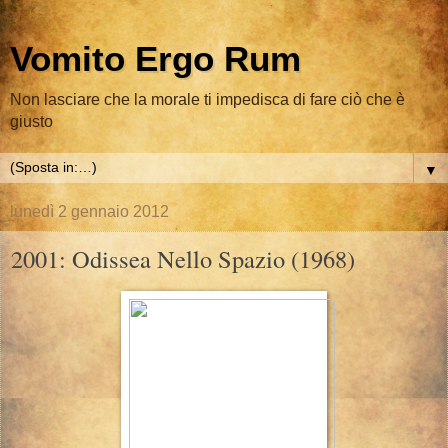
Vomito Ergo Rum
Non lasciare che la morale ti impedisca di fare ciò che è
giusto
▼
lunedì 2 gennaio 2012
2001: Odissea Nello Spazio (1968)