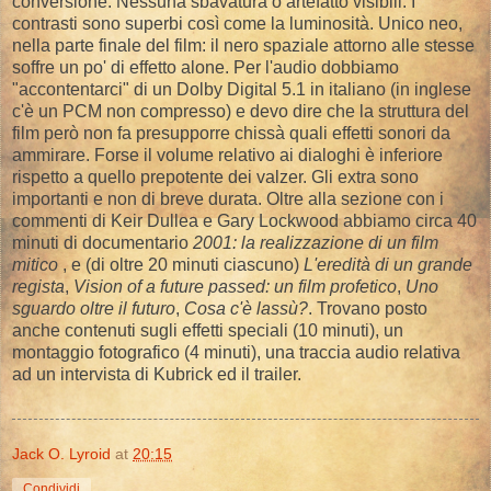
conversione. Nessuna sbavatura o artefatto visibili. I
contrasti sono superbi così come la luminosità. Unico neo,
nella parte finale del film: il nero spaziale attorno alle stesse
soffre un po' di effetto alone. Per l'audio dobbiamo
"accontentarci" di un Dolby Digital 5.1 in italiano (in inglese
c'è un PCM non compresso) e devo dire che la struttura del
film però non fa presupporre chissà quali effetti sonori da
ammirare. Forse il volume relativo ai dialoghi è inferiore
rispetto a quello prepotente dei valzer. Gli extra sono
importanti e non di breve durata. Oltre alla sezione con i
commenti di Keir Dullea e Gary Lockwood abbiamo circa 40
minuti di documentario
2001: la realizzazione di un film
mitico
, e (di oltre 20 minuti ciascuno)
L'eredità di un grande
regista
,
Vision of a future passed: un film profetico
,
Uno
sguardo oltre il futuro
,
Cosa c'è lassù?
. Trovano posto
anche contenuti sugli effetti speciali (10 minuti), un
montaggio fotografico (4 minuti), una traccia audio relativa
ad un intervista di Kubrick ed il trailer.
Jack O. Lyroid
at
20:15
Condividi