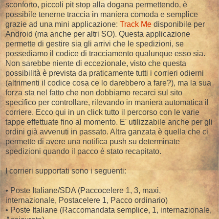
sconforto, piccoli pit stop alla dogana permettendo, è
possibile tenerne traccia in maniera comoda e semplice
grazie ad una mini applicazione:
Track Me
disponibile per
Android (ma anche per altri SO). Questa applicazione
permette di gestire sia gli arrivi che le spedizioni, se
possediamo il codice di tracciamento qualunque esso sia.
Non sarebbe niente di eccezionale, visto che questa
possibilità è prevista da praticamente tutti i corrieri odierni
(altrimenti il codice cosa ce lo darebbero a fare?), ma la sua
forza sta nel fatto che non dobbiamo recarci sul sito
specifico per controllare, rilevando in maniera automatica il
corriere. Ecco qui in un click tutto il percorso con le varie
tappe effettuate fino al momento. E' utilizzabile anche per gli
ordini già avvenuti in passato. Altra ganzata è quella che ci
permette di avere una notifica push su determinate
spedizioni quando il pacco è stato recapitato.
I corrieri supportati sono i seguenti:
• Poste Italiane/SDA (Paccocelere 1, 3, maxi,
internazionale, Postacelere 1, Pacco ordinario)
• Poste Italiane (Raccomandata semplice, 1, internazionale,