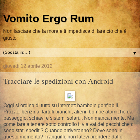
Vomito Ergo Rum
Non lasciare che la morale ti impedisca di fare ciò che è
giusto
▼
giovedì 12 aprile 2012
Tracciare le spedizioni con Android
Oggi si ordina di tutto su internet: bambole gonfiabili,
Prozac, benzina, tartufi bianchi, alieni, bombe atomiche da
passeggio, schiavi e sistemi solari... Non manca niente. Ma
come fare a tenere sotto controllo il via vai dei pacchi che ci
sono stati spediti? Quando arriveranno? Dove sono in
questo momento? Tranquilli, non fatevi prendere dallo