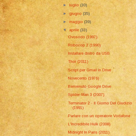
►
luglio
(30)
►
giugno
(35)
►
maggio
(39)
▼
aprile
(33)
Ovosodo (1997)
Robocop 2 (1990)
Installare distro da USB
Thor (2011)
Script per Gmail in Drive
Novecento (1976)
Benvenuto Google Drive
Spider-Man 3 (2007)
Terminator 2 - Il Giorno Del Giudizio
(1991)
Parlare con un operatore Vodafone
L'Incredibile Hulk (2008)
Midnight In Paris (2011)