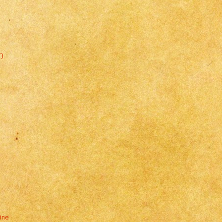
7)
ine