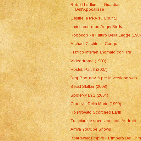
Robert Ludlum - I Guardiani
Dell'Apocalisse
Gestire le PPA su Ubuntu
I miei record ad Angry Birds
Robocop - Il Futuro Della Legge (198
Michael Crichton - Congo
Traffico internet anomalo con Tre
Videodrome (1983)
Hostel: Part II (2007)
DropBox: novità per la versione web
Beast Stalker (2008)
Spider-Man 2 (2004)
Crocevia Della Morte (1990)
Ho ritrovato Scorched Earth
Tracciare le spedizioni con Android
Arriva Youtube Shows
Boardwalk Empire - L'Impero Del Crim