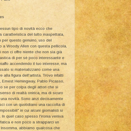
ies
essun tipo di novità ecco che
a caratteristica del tutto inaspettata,
per questo genuino, uso del
so a Woody Allen con questa pellicola,
i non ci offre niente che non sia già
tastica di per sé poco interessante e
chiaffo accendendo il tuo interesse, ma
assato si materializzano come una
lla figura dell'artista. Trovo infatti
ald, Ernest Hemingway, Pablo Picasso,
o se per colpa degli attori che si
senso di realtà onirica, ma di sicuro
 una novità. Sono anzi decisamente
 uscì con un quotidiano una raccolta di
possibili" in cui alcuni giornalisti si
 In quel caso spesso l'ironia veniva
 fatica e non poco a strapparci un
len. Insomma, abbiamo qualcosa che