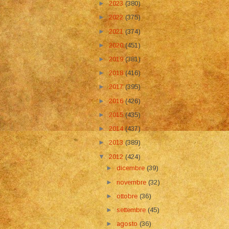
►
2023
(380)
►
2022
(375)
►
2021
(374)
►
2020
(451)
►
2019
(381)
►
2018
(416)
►
2017
(395)
►
2016
(426)
►
2015
(435)
►
2014
(437)
►
2013
(389)
▼
2012
(424)
►
dicembre
(39)
►
novembre
(32)
►
ottobre
(36)
►
settembre
(45)
►
agosto
(36)