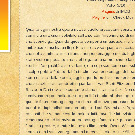
Voto: 5/10
Pagina
di IMDB
Pagina
di I Check Mov
Quanto ogni nostra opera ricalca quelle precedenti senza n
comincia una crisi risolvibile soltanto con l'inserimento di un
che sconvolga. Quando questo comporta un audace, ma on 
fantastico si rischia un flop. E' a mio avviso quanto succes
che nella struttura, nella trama, nei personaggi e nei dialogh
stato visto in passato, ma ci obbliga ad una proiezione fan
sterile. L'originalità è sì evidente, e ti colpisce come uno s
il colpo gobbo è dato dal fatto che i vari personaggi del p
sorta di lista della spesa, aggiungendo pochissimo spessore a
che situazioni ed aneddoti riguardanti i vari Scott Fitzger
Salvador Dalì e via discorrendo siano un tantino falsi. Non s
sentivano troppo nella parte o per il fatto che abbiano quel 
queste figure non aggiungono niente di nuovo, pur essendo
banali ed ingioiellati con stereotipi tediosi. Diversi anni fa,
racconti che se non ricordo male si intitolava "Le interviste im
cimentavano ad intervistare personaggi famosi del passato.
fuori alla grande, mentre in questo film, anche Owen Wilson
sorriso con i suoi vaneggiamenti nervosi in pieno stile Al