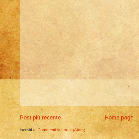
Post più recente
Home page
Iscriviti a:
Commenti sul post (Atom)