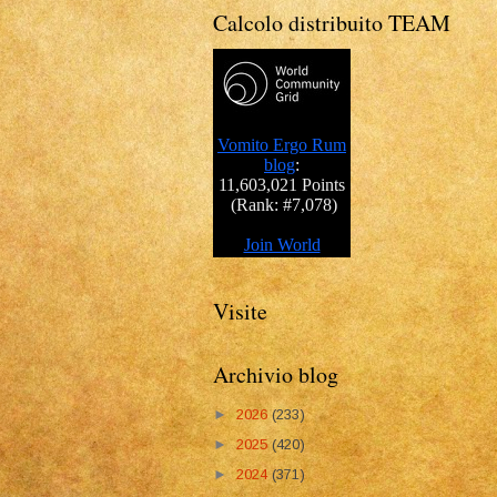
Calcolo distribuito TEAM
Visite
Archivio blog
►
2026
(233)
►
2025
(420)
►
2024
(371)