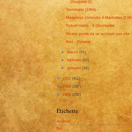
(Stagione 2)
Terminator (1984)
Misterioso Omicidio A Manhattan (199
Robert Harris - Il Ghostwriter
Ricevo posta da un account non mio
Kiss - Dynasty
►
marzo
(33)
►
febbraio
(30)
►
gennaio
(36)
►
2011
(411)
►
2010
(387)
►
2009
(282)
Etichette
Android
film