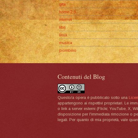
gita
home 2.0
internet
libri
linux
musica
piombino
Contenuti del Blog
Questo/a opera è pubblicato sotto una
Lice
appartengono ai rispettivi proprietari. Le im
o link a server esterni (Flickr, YouTube, X, W
disposizione per l'immediata rimozione o per 
legali. Per quanto di mia proprietà, vale quan