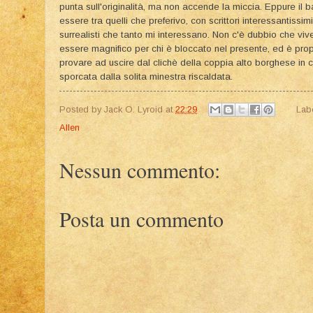
punta sull'originalità, ma non accende la miccia. Eppure il 
essere tra quelli che preferivo, con scrittori interessantissi
surrealisti che tanto mi interessano. Non c'è dubbio che vive
essere magnifico per chi è bloccato nel presente, ed è pr
provare ad uscire dal clichè della coppia alto borghese in c
sporcata dalla solita minestra riscaldata.
Posted by
Jack O. Lyroid
at
22:29
Lab
Allen
Nessun commento:
Posta un commento