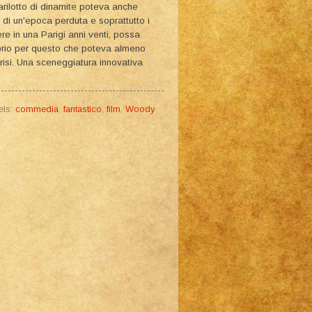
barilotto di dinamite poteva anche
mi di un'epoca perduta e soprattutto i
re in una Parigi anni venti, possa
oprio per questo che poteva almeno
risi. Una sceneggiatura innovativa
els:
commedia
,
fantastico
,
film
,
Woody