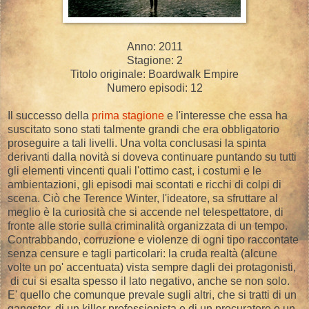
Anno: 2011
Stagione: 2
Titolo originale: Boardwalk Empire
Numero episodi: 12
Il successo della
prima stagione
e l'interesse che essa ha
suscitato sono stati talmente grandi che era obbligatorio
proseguire a tali livelli. Una volta conclusasi la spinta
derivanti dalla novità si doveva continuare puntando su tutti
gli elementi vincenti quali l'ottimo cast, i costumi e le
ambientazioni, gli episodi mai scontati e ricchi di colpi di
scena. Ciò che Terence Winter, l'ideatore, sa sfruttare al
meglio è la curiosità che si accende nel telespettatore, di
fronte alle storie sulla criminalità organizzata di un tempo.
Contrabbando, corruzione e violenze di ogni tipo raccontate
senza censure e tagli particolari: la cruda realtà (alcune
volte un po' accentuata) vista sempre dagli dei protagonisti,
di cui si esalta spesso il lato negativo, anche se non solo.
E' quello che comunque prevale sugli altri, che si tratti di un
gangster, di un killer professionista o di un procuratore o un