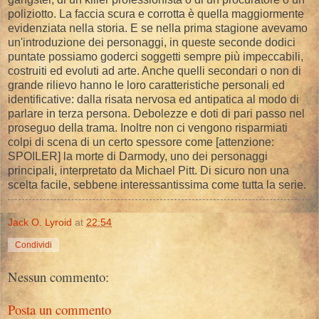
poliziotto. La faccia scura e corrotta è quella maggiormente
evidenziata nella storia. E se nella prima stagione avevamo
un'introduzione dei personaggi, in queste seconde dodici
puntate possiamo goderci soggetti sempre più impeccabili,
costruiti ed evoluti ad arte. Anche quelli secondari o non di
grande rilievo hanno le loro caratteristiche personali ed
identificative: dalla risata nervosa ed antipatica al modo di
parlare in terza persona. Debolezze e doti di pari passo nel
proseguo della trama. Inoltre non ci vengono risparmiati
colpi di scena di un certo spessore come [attenzione:
SPOILER] la morte di Darmody, uno dei personaggi
principali, interpretato da Michael Pitt. Di sicuro non una
scelta facile, sebbene interessantissima come tutta la serie.
Jack O. Lyroid
at
22:54
Condividi
Nessun commento:
Posta un commento