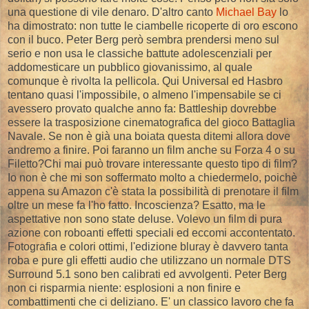
una questione di vile denaro. D'altro canto
Michael Bay
lo
ha dimostrato: non tutte le ciambelle ricoperte di oro escono
con il buco. Peter Berg però sembra prendersi meno sul
serio e non usa le classiche battute adolescenziali per
addomesticare un pubblico giovanissimo, al quale
comunque è rivolta la pellicola. Qui Universal ed Hasbro
tentano quasi l'impossibile, o almeno l'impensabile se ci
avessero provato qualche anno fa: Battleship dovrebbe
essere la trasposizione cinematografica del gioco Battaglia
Navale. Se non è già una boiata questa ditemi allora dove
andremo a finire. Poi faranno un film anche su Forza 4 o su
Filetto?Chi mai può trovare interessante questo tipo di film?
Io non è che mi son soffermato molto a chiedermelo, poichè
appena su Amazon c'è stata la possibilità di prenotare il film
oltre un mese fa l'ho fatto. Incoscienza? Esatto, ma le
aspettative non sono state deluse. Volevo un film di pura
azione con roboanti effetti speciali ed eccomi accontentato.
Fotografia e colori ottimi, l'edizione bluray è davvero tanta
roba e pure gli effetti audio che utilizzano un normale DTS
Surround 5.1 sono ben calibrati ed avvolgenti. Peter Berg
non ci risparmia niente: esplosioni a non finire e
combattimenti che ci deliziano. E' un classico lavoro che fa