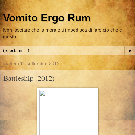
Vomito Ergo Rum
Non lasciare che la morale ti impedisca di fare ciò che è
giusto
▼
martedì 11 settembre 2012
Battleship (2012)