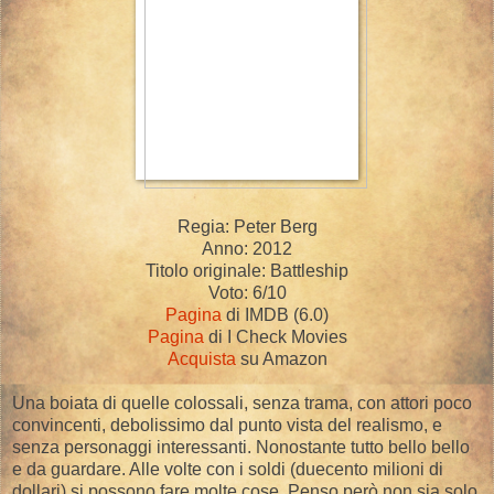
Regia: Peter Berg
Anno: 2012
Titolo originale: Battleship
Voto: 6/10
Pagina
di IMDB (6.0)
Pagina
di I Check Movies
Acquista
su Amazon
Una boiata di quelle colossali, senza trama, con attori poco
convincenti, debolissimo dal punto vista del realismo, e
senza personaggi interessanti. Nonostante tutto bello bello
e da guardare. Alle volte con i soldi (duecento milioni di
dollari) si possono fare molte cose. Penso però non sia solo