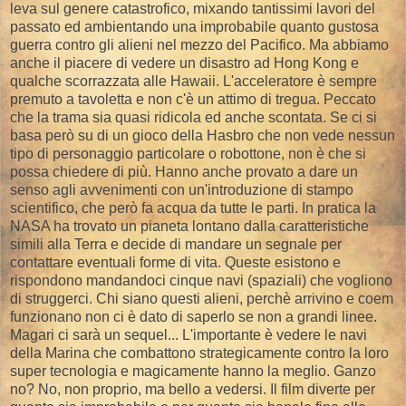
leva sul genere catastrofico, mixando tantissimi lavori del
passato ed ambientando una improbabile quanto gustosa
guerra contro gli alieni nel mezzo del Pacifico. Ma abbiamo
anche il piacere di vedere un disastro ad Hong Kong e
qualche scorrazzata alle Hawaii. L'acceleratore è sempre
premuto a tavoletta e non c'è un attimo di tregua. Peccato
che la trama sia quasi ridicola ed anche scontata. Se ci si
basa però su di un gioco della Hasbro che non vede nessun
tipo di personaggio particolare o robottone, non è che si
possa chiedere di più. Hanno anche provato a dare un
senso agli avvenimenti con un'introduzione di stampo
scientifico, che però fa acqua da tutte le parti. In pratica la
NASA ha trovato un pianeta lontano dalla caratteristiche
simili alla Terra e decide di mandare un segnale per
contattare eventuali forme di vita. Queste esistono e
rispondono mandandoci cinque navi (spaziali) che vogliono
di struggerci. Chi siano questi alieni, perchè arrivino e coem
funzionano non ci è dato di saperlo se non a grandi linee.
Magari ci sarà un sequel... L'importante è vedere le navi
della Marina che combattono strategicamente contro la loro
super tecnologia e magicamente hanno la meglio. Ganzo
no? No, non proprio, ma bello a vedersi. Il film diverte per