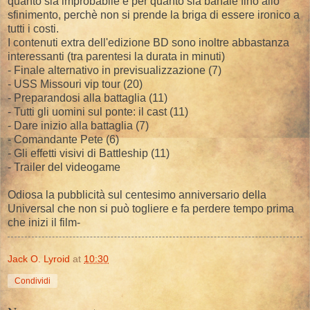
quanto sia improbabile e per quanto sia banale fino allo
sfinimento, perchè non si prende la briga di essere ironico a
tutti i costi.
I contenuti extra dell'edizione BD sono inoltre abbastanza
interessanti (tra parentesi la durata in minuti)
- Finale alternativo in previsualizzazione (7)
- USS Missouri vip tour (20)
- Preparandosi alla battaglia (11)
- Tutti gli uomini sul ponte: il cast (11)
- Dare inizio alla battaglia (7)
- Comandante Pete (6)
- Gli effetti visivi di Battleship (11)
- Trailer del videogame
Odiosa la pubblicità sul centesimo anniversario della
Universal che non si può togliere e fa perdere tempo prima
che inizi il film-
Jack O. Lyroid
at
10:30
Condividi