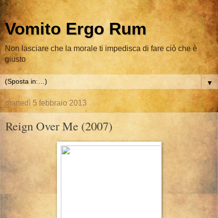
Vomito Ergo Rum
Non lasciare che la morale ti impedisca di fare ciò che è
giusto
▼
martedì 5 febbraio 2013
Reign Over Me (2007)