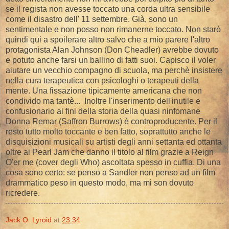
se il regista non avesse toccato una corda ultra sensibile
come il disastro dell' 11 settembre. Già, sono un
sentimentale e non posso non rimanerne toccato. Non starò
quindi qui a spoilerare altro salvo che a mio parere l'altro
protagonista Alan Johnson (Don Cheadler) avrebbe dovuto
e potuto anche farsi un ballino di fatti suoi. Capisco il voler
aiutare un vecchio compagno di scuola, ma perchè insistere
nella cura terapeutica con psicologhi o terapeuti della
mente. Una fissazione tipicamente americana che non
condivido ma tantè... Inoltre l'inserimento dell'inutile e
confusionario ai fini della storia della quasi ninfomane
Donna Remar (Saffron Burrows) è controproducente. Per il
resto tutto molto toccante e ben fatto, soprattutto anche le
disquisizioni musicali su artisti degli anni settanta ed ottanta
oltre ai Pearl Jam che danno il titolo al film grazie a Reign
O'er me (cover degli Who) ascoltata spesso in cuffia. Di una
cosa sono certo: se penso a Sandler non penso ad un film
drammatico peso in questo modo, ma mi son dovuto
ricredere.
Jack O. Lyroid
at
23:34