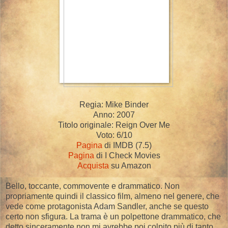
Regia: Mike Binder
Anno: 2007
Titolo originale: Reign Over Me
Voto: 6/10
Pagina
di IMDB (7.5)
Pagina
di I Check Movies
Acquista
su Amazon
Bello, toccante, commovente e drammatico. Non
propriamente quindi il classico film, almeno nel genere, che
vede come protagonista Adam Sandler, anche se questo
certo non sfigura. La trama è un polpettone drammatico, che
detto sinceramente non mi avrebbe poi colpito più di tanto