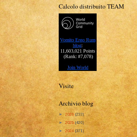
Calcolo distribuito TEAM
Visite
Archivio blog
►
2026
(233)
►
2025
(420)
►
2024
(371)