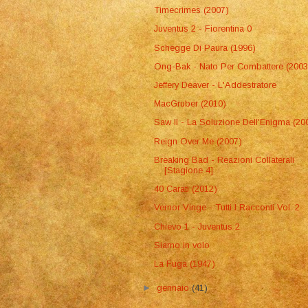
Timecrimes (2007)
Juventus 2 - Fiorentina 0
Schegge Di Paura (1996)
Ong-Bak - Nato Per Combattere (2003
Jeffery Deaver - L'Addestratore
MacGruber (2010)
Saw II - La Soluzione Dell'Enigma (20
Reign Over Me (2007)
Breaking Bad - Reazioni Collaterali
[Stagione 4]
40 Carati (2012)
Vernor Vinge - Tutti I Racconti Vol. 2
Chievo 1 - Juventus 2
Siamo in volo
La Fuga (1947)
►
gennaio
(41)