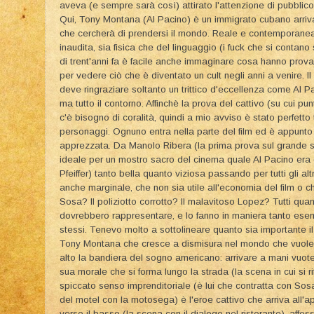
aveva (e sempre sarà così) attirato l'attenzione di pubblico
Qui, Tony Montana (Al Pacino) è un immigrato cubano arriva
che cercherà di prendersi il mondo. Reale e contemporanea 
inaudita, sia fisica che del linguaggio (i fuck che si conta
di trent'anni fa è facile anche immaginare cosa hanno prova
per vedere ciò che è diventato un cult negli anni a venire.
deve ringraziare soltanto un trittico d'eccellenza come Al 
ma tutto il contorno. Affinchè la prova del cattivo (su cui punt
c'è bisogno di coralità, quindi a mio avviso è stato perfetto tut
personaggi. Ognuno entra nella parte del film ed è appunto 
apprezzata. Da Manolo Ribera (la prima prova sul grande s
ideale per un mostro sacro del cinema quale Al Pacino era 
Pfeiffer) tanto bella quanto viziosa passando per tutti gli al
anche marginale, che non sia utile all'economia del film o che
Sosa? Il poliziotto corrotto? Il malavitoso Lopez? Tutti quan
dovrebbero rappresentare, e lo fanno in maniera tanto esem
stessi. Tenevo molto a sottolineare quanto sia importante il
Tony Montana che cresce a dismisura nel mondo che vuole c
alto la bandiera del sogno americano: arrivare a mani vuote
sua morale che si forma lungo la strada (la scena in cui si ri
spiccato senso imprenditoriale (è lui che contratta con Sos
del motel con la motosega) è l'eroe cattivo che arriva all
verso il basso (la scena con il dialogo nel ristorante), affos