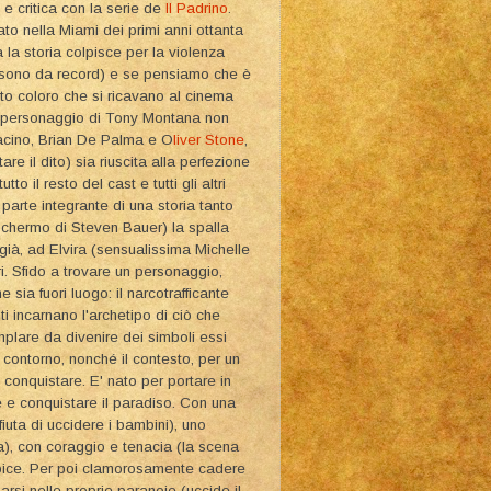
 e critica con la serie de
Il Padrino
.
to nella Miami dei primi anni ottanta
la storia colpisce per la violenza
no sono da record) e se pensiamo che è
to coloro che si ricavano al cinema
 Il personaggio di Tony Montana non
Pacino, Brian De Palma e O
liver Stone
,
are il dito) sia riuscita alla perfezione
to il resto del cast e tutti gli altri
parte integrante di una storia tanto
chermo di Steven Bauer) la spalla
già, ad Elvira (sensualissima Michelle
tri. Sfido a trovare un personaggio,
 sia fuori luogo: il narcotrafficante
ti incarnano l'archetipo di ciò che
plare da divenire dei simboli essi
 contorno, nonché il contesto, per un
onquistare. E' nato per portare in
 e conquistare il paradiso. Con una
fiuta di uccidere i bambini), uno
a), con coraggio e tenacia (la scena
'apice. Per poi clamorosamente cadere
sarsi nelle proprie paranoie (uccide il