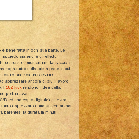
o è bene fatta in ogni sua parte. Le
, ma credo sia anche un effetto
lto scarsi se consideriamo la traccia in
 soprattutto nella prima parte in cui
ra l'audio originale in DTS HD.
ad apprezzare ancora di più il lavoro
. I
182 fuck
rendono l'idea della
no portati avanti.
DVD ed una copia digitale) gli extra
l tanto apprezzato dalla Universal (non
 parentesi la durata in minuti):