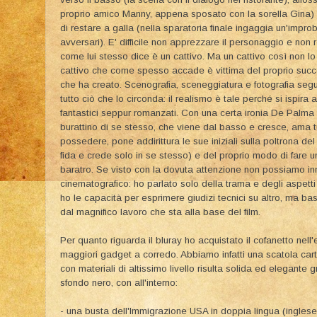
proprio amico Manny, appena sposato con la sorella Gina) e
di restare a galla (nella sparatoria finale ingaggia un'impro
avversari). E' difficile non apprezzare il personaggio e non 
come lui stesso dice è un cattivo. Ma un cattivo così non l
cattivo che come spesso accade è vittima del proprio succes
che ha creato. Scenografia, sceneggiatura e fotografia seg
tutto ciò che lo circonda: il realismo è tale perché si ispi
fantastici seppur romanzati. Con una certa ironia De Palma 
burattino di se stesso, che viene dal basso e cresce, ama 
possedere, pone addirittura le sue iniziali sulla poltrona del 
fida e crede solo in se stesso) e del proprio modo di fare u
baratro. Se visto con la dovuta attenzione non possiamo i
cinematografico: ho parlato solo della trama e degli aspetti
ho le capacità per esprimere giudizi tecnici su altro, ma b
dal magnifico lavoro che sta alla base del film.
Per quanto riguarda il bluray ho acquistato il cofanetto nel
maggiori gadget a corredo. Abbiamo infatti una scatola car
con materiali di altissimo livello risulta solida ed elegante g
sfondo nero, con all'interno:
- una busta dell'Immigrazione USA in doppia lingua (ingles