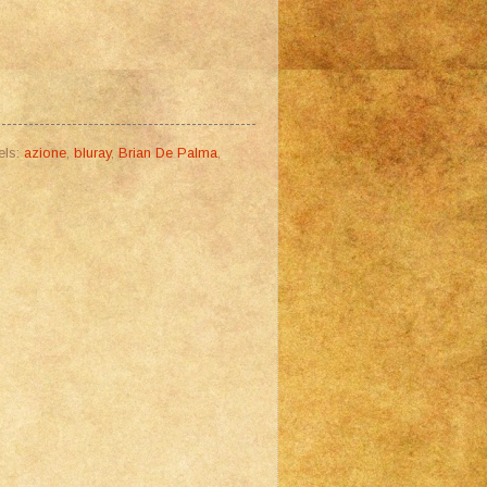
els:
azione
,
bluray
,
Brian De Palma
,