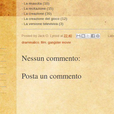
- La rinascita (10)
- La recitazione (15)
- La creazione (30)
- La creazione del gioco (12)
- La versione televisiva (3)
Posted by
Jack O. Lyroid
at
22:40
Lab
drammatico
,
film
,
gangster movie
Nessun commento:
Posta un commento