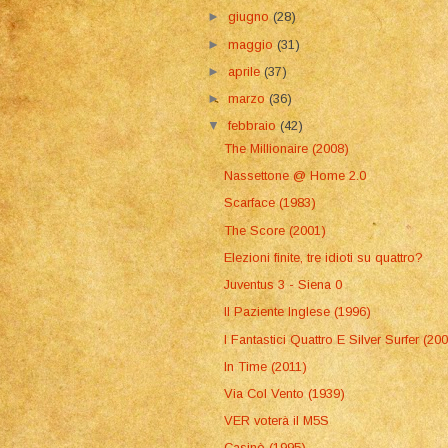
►
giugno
(28)
►
maggio
(31)
►
aprile
(37)
►
marzo
(36)
▼
febbraio
(42)
The Millionaire (2008)
Nassettone @ Home 2.0
Scarface (1983)
The Score (2001)
Elezioni finite, tre idioti su quattro?
Juventus 3 - Siena 0
Il Paziente Inglese (1996)
I Fantastici Quattro E Silver Surfer (20
In Time (2011)
Via Col Vento (1939)
VER voterà il M5S
Casinò (1995)