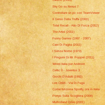
Sky Go su Nexus 7
Controllare un pc con TeamViewer
Il Genio Della Truffa (2003)
Total Recall - Atto Di Forza (2012)
The Artist (2011)
Funny Games (1997 - 2007)
Cani Di Paglia (2011)
I Senza Nome (1970)
I Pinguini Di Mr. Popper (2011)
Wired Italia per Android
Celtic 0 - Juventus 3
Giochi D'Adulti (1992)
Lee Child - Via Di Fuga
Come funziona Spotify, ora in Italia
Ponyo Sulla Scogliera (2008)
Mulholland Drive (2001)