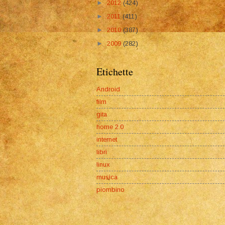
►
2012
(424)
►
2011
(411)
►
2010
(387)
►
2009
(282)
Etichette
Android
film
gita
home 2.0
internet
libri
linux
musica
piombino