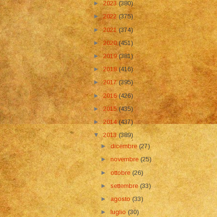
►
2023
(380)
►
2022
(375)
►
2021
(374)
►
2020
(451)
►
2019
(381)
►
2018
(416)
►
2017
(395)
►
2016
(426)
►
2015
(435)
►
2014
(437)
▼
2013
(389)
►
dicembre
(27)
►
novembre
(25)
►
ottobre
(26)
►
settembre
(33)
►
agosto
(33)
►
luglio
(30)