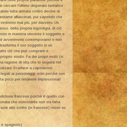
 cercare l'ultimo disperato tentativo
babile lotta armata contro decine di
restarne affascinati, pur sapendo che
o vedremo mai più, per davvero. Un
so, della propria ingordigia, di ciò
uono in maniera vincente il soggetto e
ra ad avvenimenti contemporanei e non
trasforma il suo soggetto in un
tutto ciò che può comprare e
proprio studio. Fa dei propri motti (si
na ragione di vita che lo seguirà nel
nnalzare Scarface a capolavoro
 legati ai personaggi, solo perché non
asta poco per rimanere impressionati
l'edizione francese poiché è quello con
tonata che nonostante non sia fatta
razie alle scritte (in francese) rosse su
e e spagnolo)