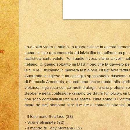
)
La qualità video è ottima, la trasposizione in questo format
05)
scene in stile documentario ad inizio film ne soffrono un po'
realisticamente voluto. Per l'audio invece siamo a livelli mo
italiano. Ci danno soltanto un DTS mono che fa davvero pena
le S e le F fischiano in maniera fastidiosa. Di tutt'altra fattu
Guardarlo in inglese è un consiglio spassionato: riusciamo 
di Ferruccio Amendola, ma entriamo anche dentro alla storia
violenza linguistica con cui molti dialoghi, anche profondi so
Sebbene nella confezione ci siano tre dischi (un bluray, un 
non sono contenuti in uno a se stante. Oltre solito U Contro
molto da me) abbiamo oltre due ore di contenuti speciali (tra
- Il fenomeno Scarface (38)
- Scene eliminate (22)
- Il mondo di Tony Montana (12)