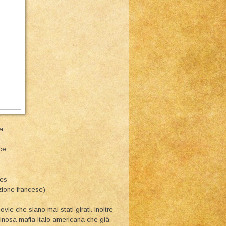
a
ce
ies
ione francese)
ie che siano mai stati girati. Inoltre
scinosa mafia italo americana che già