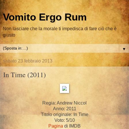
Vomito Ergo Rum
Non lasciare che la morale ti impedisca di fare ciò che è
giusto
▼
sabato 23 febbraio 2013
In Time (2011)
Regia: Andrew Niccol
Anno: 2011
Titolo originale: In Time
Voto: 5/10
Pagina
di IMDB