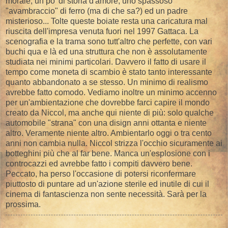
morale, un po' di storia d'amore, uno spassoso
"avambraccio" di ferro (ma di che sa?) ed un padre
misterioso... Tolte queste boiate resta una caricatura mal
riuscita dell'impresa venuta fuori nel 1997 Gattaca. La
scenografia e la trama sono tutt'altro che perfette, con vari
buchi qua e là ed una struttura che non è assolutamente
studiata nei minimi particolari. Davvero il fatto di usare il
tempo come moneta di scambio è stato tanto interessante
quanto abbandonato a se stesso. Un minimo di realismo
avrebbe fatto comodo. Vediamo inoltre un minimo accenno
per un'ambientazione che dovrebbe farci capire il mondo
creato da Niccol, ma anche qui niente di più: solo qualche
automobile "strana" con una disign anni ottanta e niente
altro. Veramente niente altro. Ambientarlo oggi o tra cento
anni non cambia nulla. Niccol strizza l'occhio sicuramente ai
botteghini più che al far bene. Manca un'esplosione con i
controcazzi ed avrebbe fatto i compiti davvero bene.
Peccato, ha perso l'occasione di potersi riconfermare
piuttosto di puntare ad un'azione sterile ed inutile di cui il
cinema di fantascienza non sente necessità. Sarà per la
prossima.