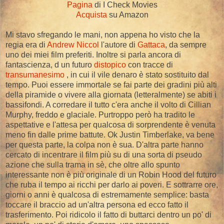
Pagina
di I Check Movies
Acquista
su Amazon
Mi stavo sfregando le mani, non appena ho visto che la
regia era di
Andrew Niccol
l'autore di
Gattaca
, da sempre
uno dei miei film preferiti. Inoltre si parla ancora di
fantascienza, d un futuro
distopico
con tracce di
transumanesimo
, in cui il vile denaro è stato sostituito dal
tempo. Puoi essere immortale se fai parte dei gradini più alti
della piramide o vivere alla giornata (letteralmente) se abiti i
bassifondi. A corredare il tutto c'era anche il volto di Cillian
Murphy, freddo e glaciale. Purtroppo però ha tradito le
aspettative e l'attesa per qualcosa di sorprendente è venuta
meno fin dalle prime battute. Ok Justin Timberlake, va bene
per questa parte, la colpa non è sua. D'altra parte hanno
cercato di incentrare il film più su di una sorta di pseudo
azione che sulla trama in sè, che oltre allo spunto
interessante non è più originale di un Robin Hood del futuro
che ruba il tempo ai ricchi per darlo ai poveri. E sottrarre ore,
giorni o anni è qualcosa di estremamente semplice: basta
toccare il braccio ad un'altra persona ed ecco fatto il
trasferimento. Poi ridicolo il fatto di buttarci dentro un po' di