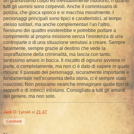
un grandissimo colpo ed inevitabilmente muoiono, n quanto
tutti gli uomini sono colpevoli. Anche il commissario di
polizia, che gioca sporco e si macchia moralmente. I
personaggi principali sono tipici e caratteristici, al tempo
stesso solitari, ma anche complementari l'un l'altro.
Nessuno dei quattro esisterebbe e potrebbe portare a
compimento al propria missione senza l'esistenza di una
controparte o di una situazione venutasi a creare. Sempre
fatalmente, sempre grazie al destino che vede la
sopraffazione della criminalità, ma lascia con tanto,
tantissimo amaro in bocca. Il riscatto di ognuno avviene in
parte, o completamente, ma non ci è dato di sapere in quale
misura: il passato dei personaggi, sicuramente importante e
fondamentale nell'economia della storia, ci è sempre stato
nascosto. Non possiamo neanche immaginare quale tipo di
rapporti o di intrecci esistano. Consigliato a tutti gli amanti
del genere, ma non solo.
Jack O. Lyroid
at
21:47
Condividi