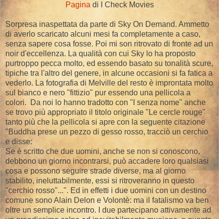
Pagina
di I Check Movies
Sorpresa inaspettata da parte di Sky On Demand. Ammetto
di averlo scaricato alcuni mesi fa completamente a caso,
senza sapere cosa fosse. Poi mi son ritrovato di fronte ad un
noir d'eccellenza. La qualità con cui Sky lo ha proposto
purtroppo pecca molto, ed essendo basato su tonalità scure,
tipiche tra l'altro del genere, in alcune occasioni si fa fatica a
vederlo. La fotografia di Melville del resto è improntata molto
sul bianco e nero "fittizio" pur essendo una pellicola a
colori. Da noi lo hanno tradotto con "I senza nome" anche
se trovo più appropriato il titolo originale "Le cercle rouge"
tanto più che la pellicola si apre con la seguente citazione
"Buddha prese un pezzo di gesso rosso, tracciò un cerchio
e disse:
Se è scritto che due uomini, anche se non si conoscono,
debbono un giorno incontrarsi, può accadere loro qualsiasi
cosa e possono seguire strade diverse, ma al giorno
stabilito, ineluttabilmente, essi si ritroveranno in questo
"cerchio rosso"...". Ed in effetti i due uomini con un destino
comune sono Alain Delon e Volontè: ma il fatalismo va ben
oltre un semplice incontro. I due partecipano attivamente ad