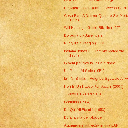
HP Microserver Remote Access Card
Cosa Fare A Denver Quando Sei Mort
(1995)
Will Hunting - Genio Ribelle (1997)
Bologna 0 - Juventus 2
Rusty Il Selvaggio (1983)
Indiana Jones E Il Tempio Maledetto
(1984)
Giochi per Nexus 7: Crucidroid
Un Posto Al Sole (1951)
Iain M. Banks - Volgi Lo Sguardo Al V
Non E' Un Paese Per Vecchi (2007)
Juventus 1 - Catania 0
Gremlins (1984)
Da Qui All'Eternità (1953)
Dura la vita del blogger
Aggiungere link ed2k in una LAN