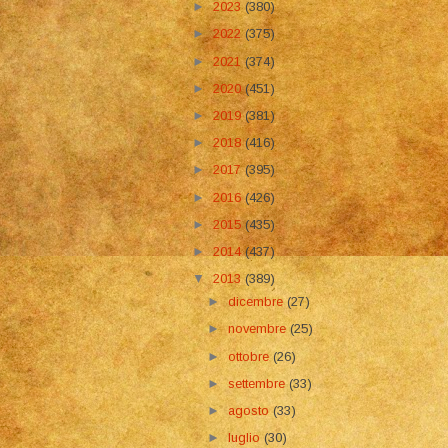
►
2023
(380)
►
2022
(375)
►
2021
(374)
►
2020
(451)
►
2019
(381)
►
2018
(416)
►
2017
(395)
►
2016
(426)
►
2015
(435)
►
2014
(437)
▼
2013
(389)
►
dicembre
(27)
►
novembre
(25)
►
ottobre
(26)
►
settembre
(33)
►
agosto
(33)
►
luglio
(30)