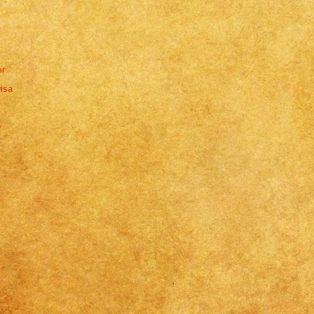
or
isa
e