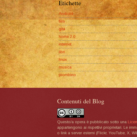
Etichette
Android
film
gita
home 2.0
internet
libri
linux
musica
piombino
Contenuti del Blog
Questo/a opera è pubblicato sotto una
Lice
appartengono ai rispettivi proprietari. Le im
o link a server esterni (Flickr, YouTube, X, W