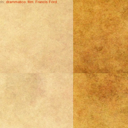
els:
drammatico
,
film
,
Francis Ford