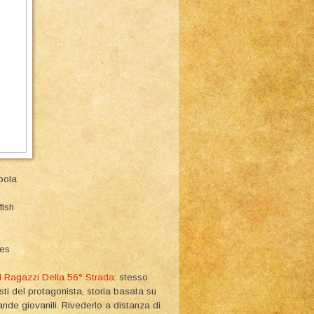
pola
fish
ies
I Ragazzi Della 56° Strada
: stesso
esti del protagonista, storia basata su
nde giovanili. Rivederlo a distanza di