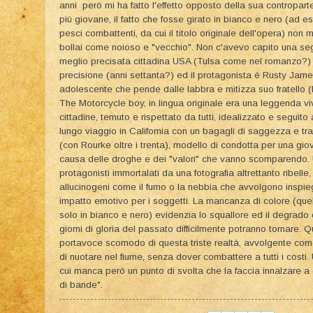
anni però mi ha fatto l'effetto opposto della sua contropart
più giovane, il fatto che fosse girato in bianco e nero (ad e
pesci combattenti, da cui il titolo originale dell'opera) non 
bollai come noioso e "vecchio". Non c'avevo capito una seg
meglio precisata cittadina USA (Tulsa come nel romanzo?) 
precisione (anni settanta?) ed il protagonista è Rusty Jame
adolescente che pende dalle labbra e mitizza suo fratello (
The Motorcycle boy, in lingua originale era una leggenda vi
cittadine, temuto e rispettato da tutti, idealizzato e segui
lungo viaggio in California con un bagagli di saggezza e tran
(con Rourke oltre i trenta), modello di condotta per una gi
causa delle droghe e dei "valori" che vanno scomparendo. Un
protagonisti immortalati da una fotografia altrettanto ribelle, i
allucinogeni come il fumo o la nebbia che avvolgono inspie
impatto emotivo per i soggetti. La mancanza di colore (quel
solo in bianco e nero) evidenzia lo squallore ed il degrado 
giorni di gloria del passato difficilmente potranno tornare. 
portavoce scomodo di questa triste realtà, avvolgente com
di nuotare nel fiume, senza dover combattere a tutti i costi. 
cui manca però un punto di svolta che la faccia innalzare a 
di bande".