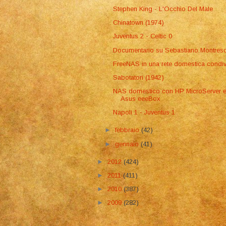
Stephen King - L'Occhio Del Male
Chinatown (1974)
Juventus 2 - Celtic 0
Documentario su Sebastiano Montres
FreeNAS in una rete domestica condiv
Sabotatori (1942)
NAS domestico con HP MicroServer 
Asus eeeBox
Napoli 1 - Juventus 1
►
febbraio
(42)
►
gennaio
(41)
►
2012
(424)
►
2011
(411)
►
2010
(387)
►
2009
(282)