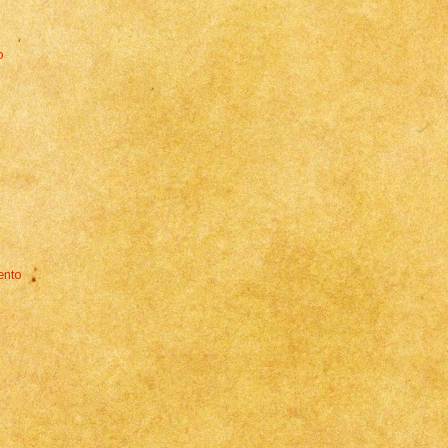
o
ento