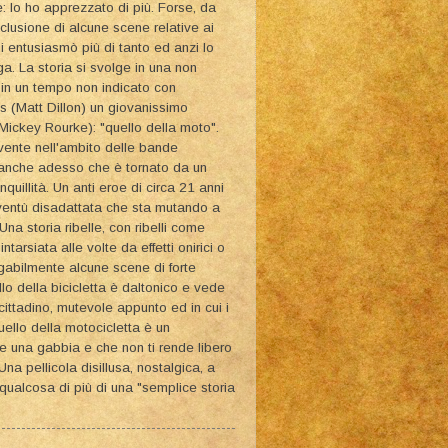
e: lo ho apprezzato di più. Forse, da
sclusione di alcune scene relative ai
mi entusiasmò più di tanto ed anzi lo
a. La storia si svolge in una non
in un tempo non indicato con
s (Matt Dillon) un giovanissimo
Mickey Rourke): "quello della moto".
vente nell'ambito delle bande
to anche adesso che è tornato da un
quillità. Un anti eroe di circa 21 anni
oventù disadattata che sta mutando a
a storia ribelle, con ribelli come
ntarsiata alle volte da effetti onirici o
gabilmente alcune scene di forte
lo della bicicletta è daltonico e vede
cittadino, mutevole appunto ed in cui i
Quello della motocicletta è un
e una gabbia e che non ti rende libero
Una pellicola disillusa, nostalgica, a
qualcosa di più di una "semplice storia