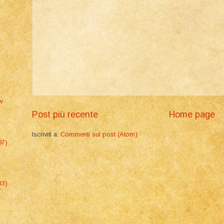
w
Post più recente
Home page
Iscriviti a:
Commenti sul post (Atom)
87)
33)