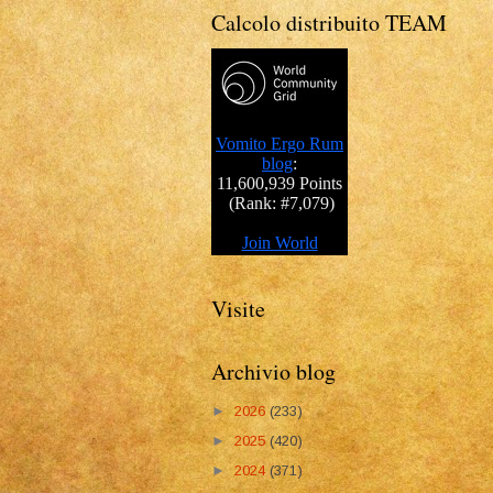
Calcolo distribuito TEAM
Visite
Archivio blog
►
2026
(233)
►
2025
(420)
►
2024
(371)