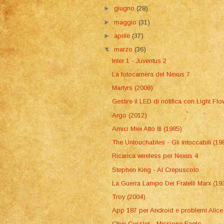
►
giugno
(28)
►
maggio
(31)
►
aprile
(37)
▼
marzo
(36)
Inter 1 - Juventus 2
La fotocamera del Nexus 7
Martyrs (2008)
Gestire il LED di notifica con Light Flo
Argo (2012)
Amici Miei Atto III (1985)
The Untouchables - Gli intoccabili (19
Ricarica wireless per Nexus 4
Stephen King - Al Crepuscolo
La Guerra Lampo Dei Fratelli Marx (19
Troy (2004)
App 187 per Android e problemi Alice
Clive Cussler - Missione Eagle