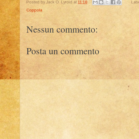
Posted by
Jack O. Lyroid
at
11:18
Lab
Coppola
Nessun commento:
Posta un commento