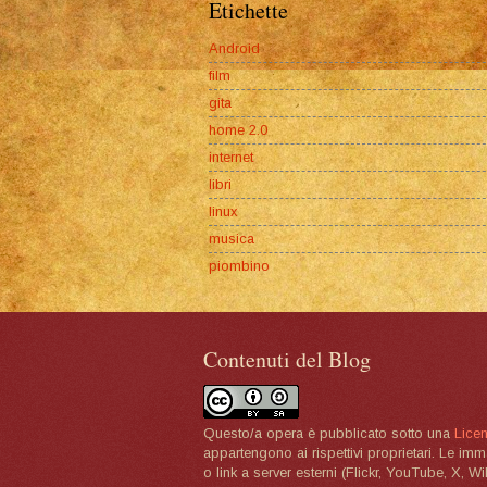
Etichette
Android
film
gita
home 2.0
internet
libri
linux
musica
piombino
Contenuti del Blog
Questo/a opera è pubblicato sotto una
Lice
appartengono ai rispettivi proprietari. Le im
o link a server esterni (Flickr, YouTube, X, W