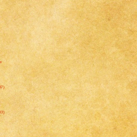
w
87)
33)