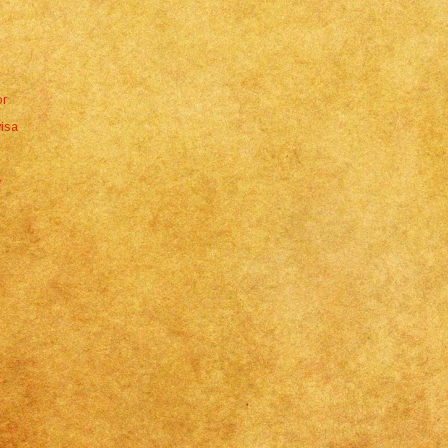
or
isa
e