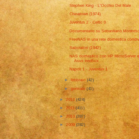
Stephen King - L'Occhio Del Male
Chinatown (1974)
Juventus 2 - Celtic 0
Documentario su Sebastiano Montres
FreeNAS in una rete domestica condiv
Sabotatori (1942)
NAS domestico con HP MicroServer 
Asus eeeBox
Napoli 1 - Juventus 1
►
febbraio
(42)
►
gennaio
(41)
►
2012
(424)
►
2011
(411)
►
2010
(387)
►
2009
(282)