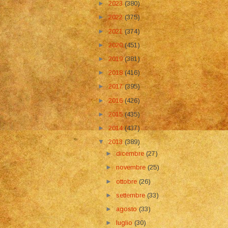
►
2023
(380)
►
2022
(375)
►
2021
(374)
►
2020
(451)
►
2019
(381)
►
2018
(416)
►
2017
(395)
►
2016
(426)
►
2015
(435)
►
2014
(437)
▼
2013
(389)
►
dicembre
(27)
►
novembre
(25)
►
ottobre
(26)
►
settembre
(33)
►
agosto
(33)
►
luglio
(30)