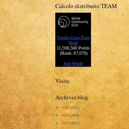
Calcolo distribuito TEAM
Visite
Archivio blog
►
2026
(233)
►
2025
(420)
►
2024
(371)