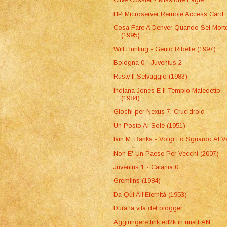
HP Microserver Remote Access Card
Cosa Fare A Denver Quando Sei Mort
(1995)
Will Hunting - Genio Ribelle (1997)
Bologna 0 - Juventus 2
Rusty Il Selvaggio (1983)
Indiana Jones E Il Tempio Maledetto
(1984)
Giochi per Nexus 7: Crucidroid
Un Posto Al Sole (1951)
Iain M. Banks - Volgi Lo Sguardo Al V
Non E' Un Paese Per Vecchi (2007)
Juventus 1 - Catania 0
Gremlins (1984)
Da Qui All'Eternità (1953)
Dura la vita del blogger
Aggiungere link ed2k in una LAN