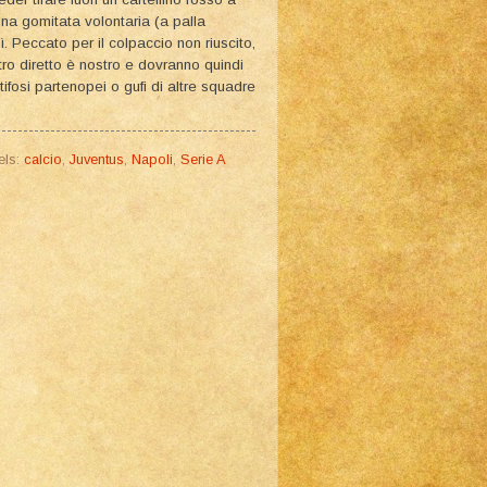
una gomitata volontaria (a palla
ì. Peccato per il colpaccio non riuscito,
tro diretto è nostro e dovranno quindi
tifosi partenopei o gufi di altre squadre
els:
calcio
,
Juventus
,
Napoli
,
Serie A