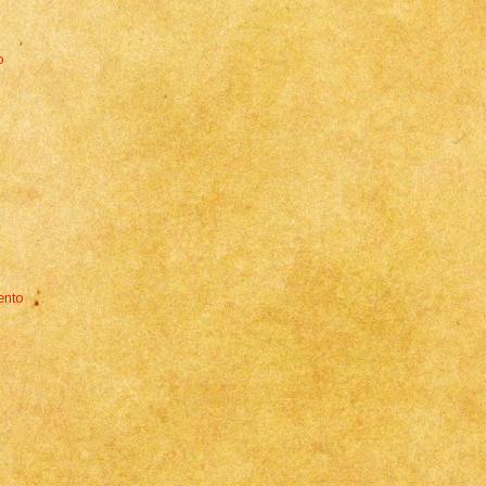
o
ento