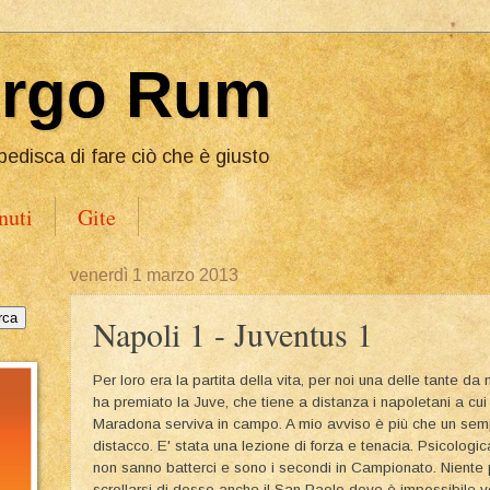
Ergo Rum
pedisca di fare ciò che è giusto
nuti
Gite
venerdì 1 marzo 2013
Napoli 1 - Juventus 1
Per loro era la partita della vita, per noi una delle tante da 
ha premiato la Juve, che tiene a distanza i napoletani a c
Maradona serviva in campo. A mio avviso è più che un sempl
distacco. E' stata una lezione di forza e tenacia. Psicologi
non sanno batterci e sono i secondi in Campionato. Niente p
scrollarsi di dosso anche il San Paolo dove è impossibile ved