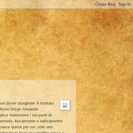
non dover sbagliare. Il risultato
ui forse Diego Armando
ice mantenere i sei punti di
camente, fisicamente e tatticamente
aura quindi per noi, solo uno
er tirare fuori un cartellino rosso a