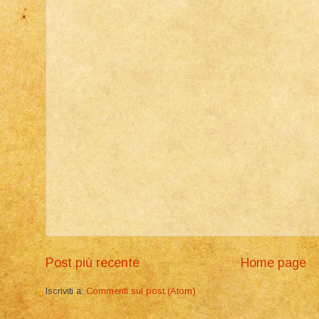
Post più recente
Home page
Iscriviti a:
Commenti sul post (Atom)