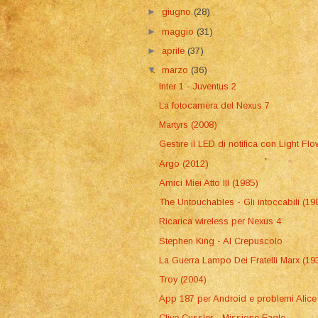
►
giugno
(28)
►
maggio
(31)
►
aprile
(37)
▼
marzo
(36)
Inter 1 - Juventus 2
La fotocamera del Nexus 7
Martyrs (2008)
Gestire il LED di notifica con Light Flo
Argo (2012)
Amici Miei Atto III (1985)
The Untouchables - Gli intoccabili (19
Ricarica wireless per Nexus 4
Stephen King - Al Crepuscolo
La Guerra Lampo Dei Fratelli Marx (19
Troy (2004)
App 187 per Android e problemi Alice
Clive Cussler - Missione Eagle