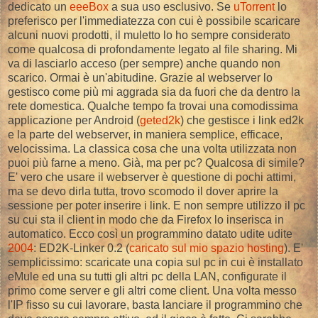
dedicato un
eeeBox
a sua uso esclusivo. Se
uTorrent
lo
preferisco per l'immediatezza con cui è possibile scaricare
alcuni nuovi prodotti, il muletto lo ho sempre considerato
come qualcosa di profondamente legato al file sharing. Mi
va di lasciarlo acceso (per sempre) anche quando non
scarico. Ormai è un'abitudine. Grazie al webserver lo
gestisco come più mi aggrada sia da fuori che da dentro la
rete domestica. Qualche tempo fa trovai una comodissima
applicazione per Android (
geted2k
) che gestisce i link ed2k
e la parte del webserver, in maniera semplice, efficace,
velocissima. La classica cosa che una volta utilizzata non
puoi più farne a meno. Già, ma per pc? Qualcosa di simile?
E' vero che usare il webserver è questione di pochi attimi,
ma se devo dirla tutta, trovo scomodo il dover aprire la
sessione per poter inserire i link. E non sempre utilizzo il pc
su cui sta il client in modo che da Firefox lo inserisca in
automatico. Ecco così un programmino datato udite udite
2004
: ED2K-Linker 0.2 (
caricato sul mio spazio hosting
). E'
semplicissimo: scaricate una copia sul pc in cui è installato
eMule ed una su tutti gli altri pc della LAN, configurate il
primo come server e gli altri come client. Una volta messo
l'IP fisso su cui lavorare, basta lanciare il programmino che