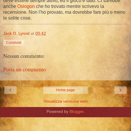
deve essere sempre attivo, ed il gioco è fatto. Ci sarebbe
anche
Oslogon
che ho trovato mentre scrivevo la
recensione. Non l'ho provato, ma dovrebbe fare più o meno
le solite cose.
Jack O. Lyroid
at
00:42
Condividi
Nessun commento:
Posta un commento
‹
›
Home page
Visualizza versione web
Powered by
Blogger
.