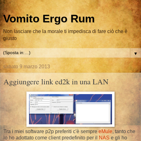
Vomito Ergo Rum
Non lasciare che la morale ti impedisca di fare ciò che è
giusto
▼
sabato 9 marzo 2013
Aggiungere link ed2k in una LAN
Tra i miei software p2p preferiti c'è sempre
eMule
, tanto che
lo ho adottato come client predefinito per il
NAS
e gli ho