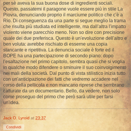
per sè aveva la sua buona dose di ingredienti sociali.
Questo, passatemi il paragone vuole essere più in stile La
Piovra, denunciando proprio il marciume politico che c'è a
Rio. Di conseguenza da una parte si segue meglio la trama
che risulta più studiata ed intelligente, ma dall'altra l'impatto
violento viene parecchio meno. Non so dire con precisione
quale dei due preferisca. Questo è un'evoluzione dell'altro e
ben voluta: avrebbe rischiato di esserne una copia
stancante e ripetitiva. La denuncia sociale è forte ed il
BOPE ha una partecipazione di secondo piano: dopo
l'esaltazione nel primo capitolo, sembra quasi che si voglia
in qualche modo difendere o sminuire il suo coinvolgimento
nei mali della società. Dal punto di vista stilistico inizia tutto
con un'anticipazione dei fatti che vedremo accadere nel
corso della pellicola e non mancano riprese che sembrano
catturate da un documentario. Bello, da vedere, non solo
come proseguo del primo che però sarà utile per farsi
un'idea.
Jack O. Lyroid
at
23:37
Condividi