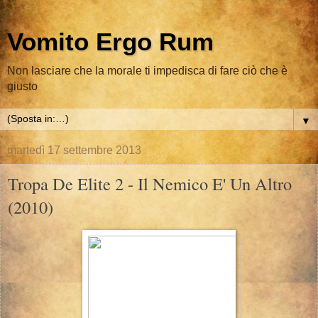
Vomito Ergo Rum
Non lasciare che la morale ti impedisca di fare ciò che è
giusto
▼
martedì 17 settembre 2013
Tropa De Elite 2 - Il Nemico E' Un Altro
(2010)